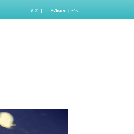
|
|
|
新聞
PChome
登入