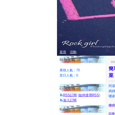
首頁
活動
站台人氣
201
簡
累積人氣：
70
菜
當日人氣：
0
阿基
訂閱本站
媽媽
RSS訂閱
(
如何使用RSS
)
哪家
加入訂閱
繼續閱
Kaza
回應(