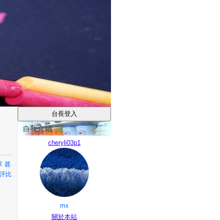
自我介紹
cheryli03p1
 甚
購評比
mx
關於本站