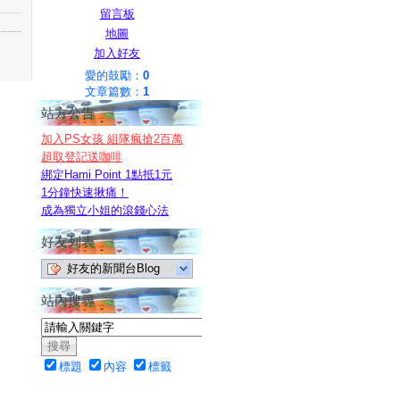
留言板
地圖
加入好友
愛的鼓勵：
0
文章篇數：
1
站方公告
加入PS女孩 組隊瘋搶2百萬
超取登記送咖啡
綁定Hami Point 1點抵1元
1分鐘快速揪痛！
成為獨立小姐的滾錢心法
好友列表
好友的新聞台Blog
站內搜尋
標題
內容
標籤