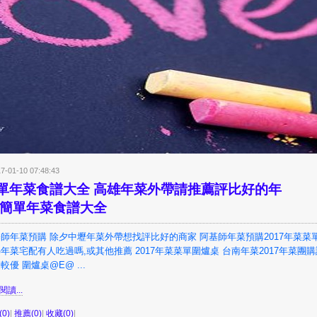
7-01-10 07:48:43
單年菜食譜大全 高雄年菜外帶請推薦評比好的年
 簡單年菜食譜大全
師年菜預購 除夕中壢年菜外帶想找評比好的商家 阿基師年菜預購2017年菜菜單
年菜宅配有人吃過嗎,或其他推薦 2017年菜菜單圍爐桌 台南年菜2017年菜團
較優 圍爐桌@E@ ...
讀...
0)
|
推薦(0)
|
收藏(0)
|