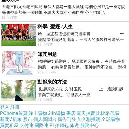
吾老三師兄吾老三師兄 每個人都是一部大藏經 每個心房都是一座寺院
每個視事都是一個觀想 不論大大或小小都自在 心不拘於形
12 小時前
科學/ 聖經 /人生 .....
哈，怪盜基德也在研究這本書～ _ _ _ _ _ _ _ 一
提起進化論與創造論， 一般人的腦袋裡可能第一
16 小時前
時間就有「 進化論很科
知其用意
招呼完後看著妳， 發現眼神又偏移， 有時像是看
胸肌， 有時像是看肚臍。 眼神刻意不交集， 對視
2026-08-06
視線不對齊， 讓我很難不
動起來的方法
動起來的方法 文/林玉鳳 上一篇說到靜
養夠了就要動。可很多人一聽
21 小時前
登入
註冊
PChome首頁
線上購物
24h購物
書店
露天拍賣
比比昂代購
新聞
/
氣象
股市
個人新聞台
廣告刊登
加入聯播網
全球購物
買賣租屋
支付連
國際連
Pi 拍錢包
旅遊
服務中心