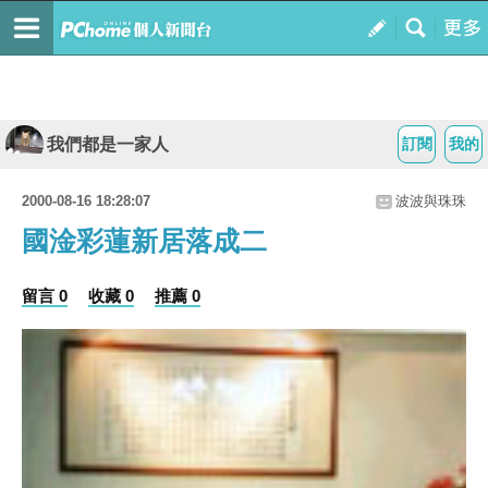
我們都是一家人
訂閱
我的
2000-08-16 18:28:07
波波與珠珠
國淦彩蓮新居落成二
留言 0
收藏 0
推薦 0