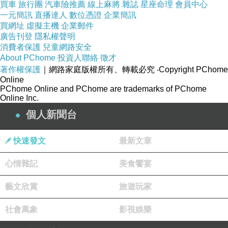
買車
旅行團
汽車險推薦
線上麻將
雜誌
星座命理
會員中心
一元簡訊
直播達人
數位憑證
企業簡訊
買網址
虛擬主機
企業郵件
廣告刊登
隱私權聲明
消費者保護
兒童網路安全
About PChome
投資人聯絡
徵才
著作權保護
｜網路家庭版權所有、轉載必究
‧Copyright PChome
Online
PChome Online and PChome are trademarks of PChome
Online Inc.
個人新聞台
快速發文
最新文章
心情雜記
美食饗宴
藝文欣賞
旅遊玩家
社會萬象
影視娛樂