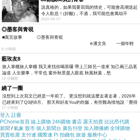
【手
.
品
.
特
.
色
.
】
說真格的，如果我要寫我的情史，可能會高潮迭起
令人歎息！(好酸)，不過，我可能也會萬劫不
本手品以台灣優質棉布為面料，運用其吉祥圖案
2026-08-07
復...，每天跪鍵盤還是被判了花心的罪
之意象風格為展現。。。
收納層著重簡單俐落、版面態樣之色調及方形尺
◎墨客與青硯
寸採人性化比例。。。
■寓言故事 ◎墨客與青硯
⊕潘文良 一個年輕
整體包款
傳達著文青、俐落、小巧好收納
!!
6 小時前
的墨客，在京城的古玩肆裡
藍玫友8
旅人掌櫃旅人掌櫃 我又來找你喝茶囉 帶上三師兄一道來 知己兩三品茗
論道 人生樂事，平常也 窗外秋景盡入眼底 秋風秋葉，愁
19 分鐘前
繞了一圈
沒想到上次寫文已經是一年前了。 更沒想到就這麼走著走著，2026年
已經來到了Q3的8月。 那天和好友You約吃飯，有些難為情地說「覺得
17 小時前
登入
註冊
PChome首頁
線上購物
24h購物
書店
露天拍賣
比比昂代購
新聞
/
氣象
股市
個人新聞台
廣告刊登
加入聯播網
全球購物
買賣租屋
支付連
國際連
Pi 拍錢包
旅遊
服務中心