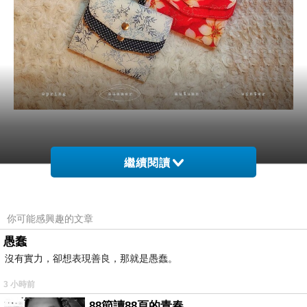
繼續閱讀
設
計
理
念
◆
◆
◆
◆
◆
【
吉祥圖案
】
你可能感興趣的文章
觀之客家人藝術品
(
陶、瓷
)
、廚具
(
盤、碗
)
及紡織
品
(
簾、劍帶、肚兜、枕
)
等之外觀，其彩繪及繡
愚蠢
法皆以吉祥圖案（牡丹花、梅花、
花卉
、鳥、
沒有實力，卻想表現善良，那就是愚蠢。
草
、鴛鴦、
魚
、雞、蝦、竹等）為美好暗喻
(
即
「福、祿、壽、禧、子、財」
)
的方式表達，客家
3 小時前
人心境寓意之美於此
發揮得淋漓盡致。
88節讀88頁的青春