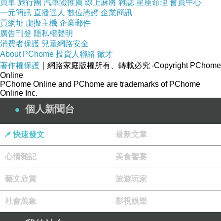
買車
旅行團
汽車險推薦
線上麻將
雜誌
星座命理
會員中心
一元簡訊
直播達人
數位憑證
企業簡訊
買網址
虛擬主機
企業郵件
廣告刊登
隱私權聲明
消費者保護
兒童網路安全
About PChome
投資人聯絡
徵才
著作權保護
｜網路家庭版權所有、轉載必究
‧Copyright PChome
Online
PChome Online and PChome are trademarks of PChome
Online Inc.
個人新聞台
快速發文
最新文章
心情雜記
美食饗宴
藝文欣賞
旅遊玩家
社會萬象
影視娛樂