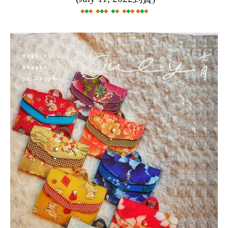
◆
◆
◆
◆
◆
◆
◆
◆
◆
◆
◆ ◆
◆
◆