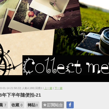
20-01-14 21:58:22| 人氣4,180| 回應1 |
上一篇
|
下一篇
08年下半年隨便拍-21
薦
收藏
轉貼
訂閱站台
7
0
0