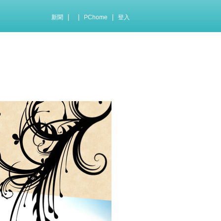
|
|
|
新聞
PChome
登入