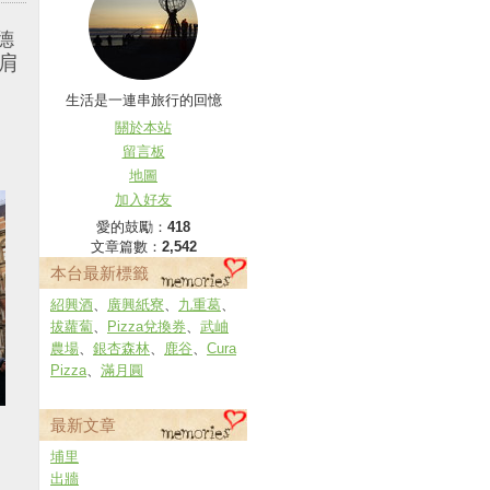
德
肩
生活是一連串旅行的回憶
關於本站
留言板
地圖
加入好友
愛的鼓勵：
418
文章篇數：
2,542
本台最新標籤
紹興酒
、
廣興紙寮
、
九重葛
、
拔蘿蔔
、
Pizza兌換券
、
武岫
農場
、
銀杏森林
、
鹿谷
、
Cura
Pizza
、
滿月圓
最新文章
埔里
出牆