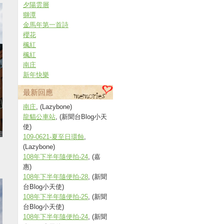
夕陽雲層
獅潭
金馬年第一首詩
櫻花
楓紅
楓紅
南庄
新年快樂
最新回應
南庄
, (Lazybone)
龍貓公車站
, (新聞台Blog小天
使)
109-0621-夏至日環蝕
,
(Lazybone)
108年下半年隨便拍-24
, (嘉
惠)
108年下半年隨便拍-28
, (新聞
台Blog小天使)
108年下半年隨便拍-25
, (新聞
台Blog小天使)
108年下半年隨便拍-24
, (新聞