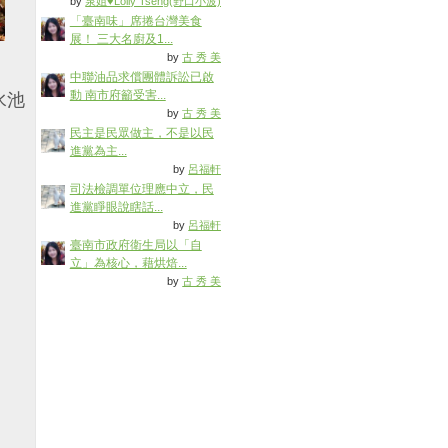
by
泉姐♥Lolly Tseng(野口小波)
「臺南味」席捲台灣美食
展！ 三大名廚及1...
by
古 秀 美
中聯油品求償團體訴訟已啟
動 南市府籲受害...
水池
by
古 秀 美
民主是民眾做主，不是以民
進黨為主...
by
呂福軒
司法檢調單位理應中立，民
進黨睜眼說瞎話...
by
呂福軒
臺南市政府衛生局以「自
立」為核心，藉烘焙...
by
古 秀 美