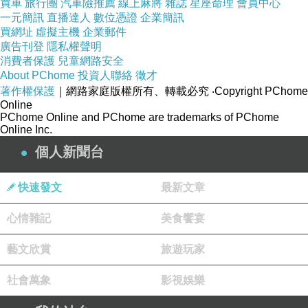
買車
旅行團
汽車險推薦
線上麻將
雜誌
星座命理
會員中心
一元簡訊
直播達人
數位憑證
企業簡訊
買網址
虛擬主機
企業郵件
廣告刊登
隱私權聲明
消費者保護
兒童網路安全
About PChome
投資人聯絡
徵才
著作權保護
｜網路家庭版權所有、轉載必究
‧Copyright PChome
Online
PChome Online and PChome are trademarks of PChome
Online Inc.
個人新聞台
快速發文
最新文章
心情雜記
美食饗宴
藝文欣賞
旅遊玩家
先上來的時令湯品，底層是蒸蛋，上桌後工作人員會再現
社會萬象
影視娛樂
場淋上高湯保持米花的酥脆度，另外還有一片鮮嫩的雞胸