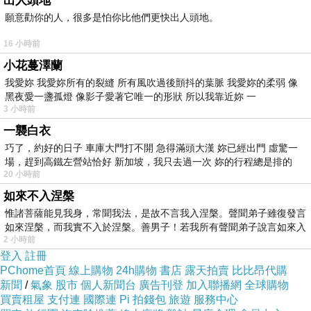
出人頭地
願意勸你的人，很多是怕你比他們更快出人頭地。
16 小時前
一樓是廚房和飲料、甜點區，店內還有養二隻大狗，對寵
小花蔓澤蘭
物很友善，同時也是寵物餐廳，能帶自家寵物一起同行用
我愛妳 我愛妳所有的裂縫 所有風吹過後顫抖的葉脈 我愛妳的柔弱 像
黑夜愛一盞孤燈 像影子愛著它唯一的形狀 所以我靠近妳 一
餐的餐廳。
3 小時前
一襲白衣
二樓座位區比較多也很寬敞，年節期間店內裝潢也很喜
巧了，約好的日子 車庫大門打不開 急得滿頭大漢 妳已經出門 虛驚一
場，趕到高鐵左營站恰好 新加坡，我只去過一次 妳的行程總是排的
氣。
20 小時前
如來不入涅槃
工作人員會先提供餐點菜色的介紹和說明。餐點種類多樣
惟諸菩薩能見我身，常聞我法，是故不言我入涅槃。聲聞弟子雖復發言
如來涅槃，而我實不入於涅槃。善男子！若我所有聲聞弟子說言如來入
化，我們懶的挑選直接選了二份套餐(封鴨和牛排)可以從
2 小時前
前菜、湯、主菜、飲料、甜點，份量很多可以吃的很飽。
登入
註冊
PChome首頁
線上購物
24h購物
書店
露天拍賣
比比昂代購
新聞
/
氣象
股市
個人新聞台
廣告刊登
加入聯播網
全球購物
買賣租屋
支付連
國際連
Pi 拍錢包
旅遊
服務中心