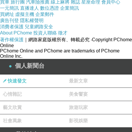
買車
旅行團
汽車險推薦
線上麻將
雜誌
星座命理
會員中心
代因不再從事此業，也都被他保留並整理後，收
一元簡訊
直播達人
數位憑證
企業簡訊
藏於”天冠美學館”為借展。台南國家歷史博物館
買網址
虛擬主機
企業郵件
廣告刊登
隱私權聲明
的書店裡，看到一本
消費者保護
兒童網路安全
《圖解台灣行業神明圖鑑：台南體傳統工藝》書
About PChome
投資人聯絡
徵才
著作權保護
｜網路家庭版權所有、轉載必究
‧Copyright PChome
籍的裡邊，多有訪問專門承製神明頭冠飾品的蘇
Online
前理事長，對於「行業神」相當了解之故，並表
PChome Online and PChome are trademarks of PChome
Online Inc.
示金工文化恐有斷層的認知為他人所不及
。
個人新聞台
快速發文
最新文章
心情雜記
美食饗宴
藝文欣賞
旅遊玩家
社會萬象
影視娛樂