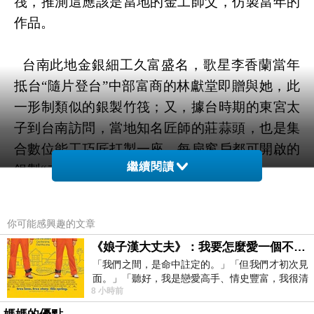
筏，推測這應該是當地的金工師父
，
仿製當年的
作品。
台南此地金銀細工久富盛名，歌星李香蘭當年
抵台“隨片登台”中部富商的林獻堂即贈與她，此
一形制類似的銀製竹筏；又，據台時期的東宮太
子到台南訪問，當地知名匠師的莊蒜頭，也是集
合數位能工巧匠打製一座
，每扇窗戶都可開啟的
繼續閱讀
銀製“赤崁樓”送給了後來即位的昭和天皇。
你可能感興趣的文章
《娘子漢大丈夫》：我要怎麼愛一個不存在的人？
「我們之間，是命中註定的。」「但我們才初次見
面。」「聽好，我是戀愛高手、情史豐富，我很清
8 小時前
楚這種感覺，你我之間的那種感覺，現