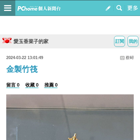
愛玉香菜子的家
訂閱
我的
2024-03-22 13:01:49
蔡蟳
金製竹筏
留言 0
收藏 0
推薦 0