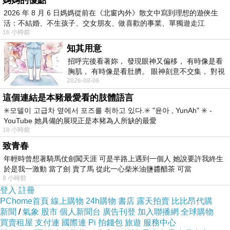
媽媽的優點
2026 年 8 月 6 日媽媽從前在《北窗內外》散文中寫到理想的遊俠生
活：不結婚、不生孩子、交女朋友、做喜歡的事業、單獨遊走江
16 小時前
湖⋯⋯，
知其用意
招呼完後看著妳， 發現眼神又偏移， 有時像是看
胸肌， 有時像是看肚臍。 眼神刻意不交集， 對視
2026-08-06
視線不對齊， 讓我很難不
這個連結是本豬最愛看的肢體語言
✳️모델이 고급차 옆에서 포즈를 취하고 있다.✳️ "윤아 , YunAh" ✳️ -
YouTube 她具備的展現正是本豬為人所缺的最愛
10 小時前
致青春
年輕時曾想著騎馬仗劍闖天涯 可是半路上遇到一個人 她說要許我終生
於是我一激動 當了劍 賣了馬 從此一心柴米油鹽醬醋茶 可當
8 小時前
登入
註冊
PChome首頁
線上購物
24h購物
書店
露天拍賣
比比昂代購
臉書
Po
此圖過後，台南市銀樓業職業工會蘇啟
新聞
/
氣象
股市
個人新聞台
廣告刊登
加入聯播網
全球購物
松前理事長來電告知，蒜頭師的好多金工用具後
買賣租屋
支付連
國際連
Pi 拍錢包
旅遊
服務中心