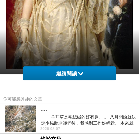
繼續閱讀
(
圖片摘錄自網頁：戴掛一身珍珠的亞歷山德拉·
費奧多羅芙娜皇后
(
尼古拉二世
)
身上圖像。
)
你可能感興趣的文章
….
一說到珠寶文化，對西洋的好些人可能有那麼
⋯⋯ 羊耳草是毛絨絨的好有趣。 。 八月開始就決
些熟悉感，像是從中世紀開始的文藝復興、巴洛
定少協助老師們後，我感到工作好輕鬆。 本來就
2026-08-07
不是我的工作啊。 真
克、新藝術…將一般常識變為自己知識其入手的