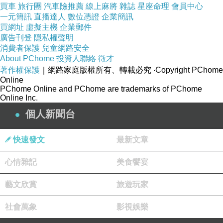
買車
旅行團
汽車險推薦
線上麻將
雜誌
星座命理
會員中心
一元簡訊
直播達人
數位憑證
企業簡訊
三、存留的設計手稿。中世紀的東西幾乎很少
買網址
虛擬主機
企業郵件
廣告刊登
隱私權聲明
留存下來，但在十五和十六世紀以後則逐漸豐富
消費者保護
兒童網路安全
起來，以前對此可能有點困難或說是麻煩，現在
About PChome
投資人聯絡
徵才
著作權保護
｜網路家庭版權所有、轉載必究
‧Copyright PChome
只消透過網路，只需打上幾個關鍵字，龐大的資
Online
料隨即出現眼前。如有必要，又能用網購方式採
PChome Online and PChome are trademarks of PChome
Online Inc.
購國外的該些書籍，沒多久即能出現在您眼前再
個人新聞台
方便不過。
快速發文
最新文章
當然啦！搞懂西洋的是不也要摸透本土的珠寶
心情雜記
美食饗宴
文化，個人的做法在此也補充說明一下：
藝文欣賞
旅遊玩家
珠寶的樂章
。
一、
社會萬象
影視娛樂