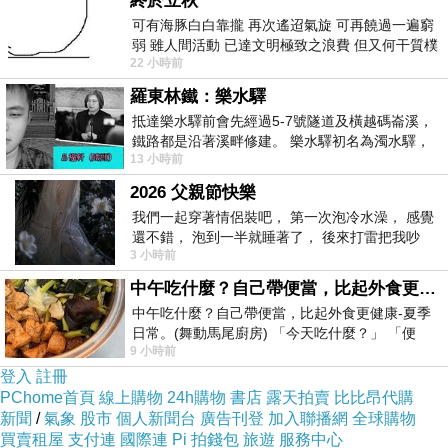
終於立秋
方式，想必有這三種方式。
可有海豚白白靠攏 再次遙迢氣旋 可再饒過一遍窮
弱 雖人間活動 已達文明極致之浪費 但又何干質樸
22 小時前
者 只能白白陪葬
一、多看實物並仔細觀察。除了各美術館、博
羅東林鐵：樂水驛
物館隔著玻璃看所展示著的古老珠寶外，最好也
抵達樂水驛前會先經過5-7號隧道及橫越碼崙溪，
能親手實際端詳
把玩
那樣個東西，因為櫃子裡
(
)
鐵路都是沿著溪畔修建。 樂水驛初名為濁水驛，
13 小時前
的猶如隔鞋搔養，珠寶的奧妙之美大為減半。珠
但因與臺鐵集集線車站同名，於1953
2026 父親節快樂
寶畢竟是讓人配戴上身的設計，瞧見原本人們佩
我們一起穿著情侶裝吧， 第一次泡冷水澡， 感覺
戴上身的姿容，此才可品味出真正美麗的味道
還不錯， 泡到一半就睡著了， 後來打雷把我吵
來，不是？
3 小時前
醒， 手
中午吃什麼？自己帶便當，比起外食更健康-夏季日常。(舞動馬尾廚房)
中午吃什麼？自己帶便當，比起外食更健康-夏季
二、珠寶的肖像畫。每一個時代都有它特殊的
日常。(舞動馬尾廚房) 「今天吃什麼？」 「便
珠寶文化，因此，該時代人物身上配戴珠寶的圖
9 小時前
當？麵？還是炒飯？」 每天都在選擇
登入
註冊
畫及雕刻，至今仍可鮮明觀察得到的這些東西，
PChome首頁
線上購物
24h購物
書店
露天拍賣
比比昂代購
佐以文字紀錄或文學作品來加深幫助理解，可能
新聞
/
氣象
股市
個人新聞台
廣告刊登
加入聯播網
全球購物
買賣租屋
獲得各式各樣那個時代的珠寶通關密語。
支付連
國際連
Pi 拍錢包
旅遊
服務中心