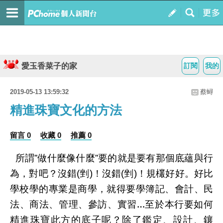
愛玉香菜子的家
訂閱
我的
2019-05-13 13:59:32
蔡蟳
精進珠寶文化的方法
留言 0
收藏 0
推薦 0
所謂
做什麼像什麼
要的就是要有那個底蘊與行
”
”
為，對吧？沒錯
剉
！沒錯
剉
！規欉好好。好比
(
)
(
)
學校學的專業是商學，就得要學簿記、會計、民
法、商法、管理、參訪、實習…至於本行要如何
精進珠寶此方的底子呢？除了鑑定、設計、鑲