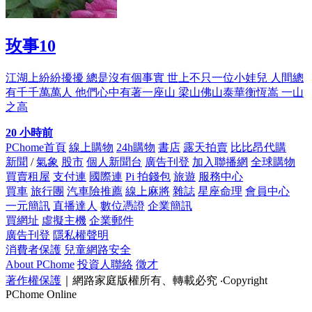
玫事10
江湖上紛紛擾擾 總是沒有個事實 世上不只一位小娃兒 人間總
有千千萬萬人 他們心中有著一座山 梁山佛山泰華衡恆嵩 一山
之高
20 小時前
PChome首頁
線上購物
24h購物
書店
露天拍賣
比比昂代購
新聞
/
氣象
股市
個人新聞台
廣告刊登
加入聯播網
全球購物
買賣租屋
支付連
國際連
Pi 拍錢包
旅遊
服務中心
買車
旅行團
汽車險推薦
線上麻將
雜誌
星座命理
會員中心
一元簡訊
直播達人
數位憑證
企業簡訊
買網址
虛擬主機
企業郵件
廣告刊登
隱私權聲明
消費者保護
兒童網路安全
About PChome
投資人聯絡
徵才
著作權保護
｜網路家庭版權所有、轉載必究
‧Copyright
PChome Online