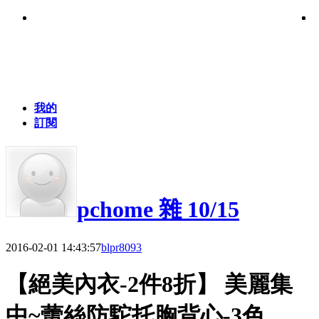
我的
訂閱
pchome 雜 10/15
2016-02-01 14:43:57
blpr8093
【絕美內衣-2件8折】 美麗集
中~蕾絲防駝托胸背心-3色