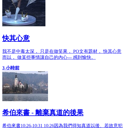
快其心意
我不是中毒太深， 只是在做笑果， PO文有題材， 快其心意
而以， 做某些事情讓自己的內心--- 感到愉快。
3 小時前
希伯來書 - 離棄真道的後果
希伯來書10:26-10:31 10:26因為我們得知真道以後、若故意犯