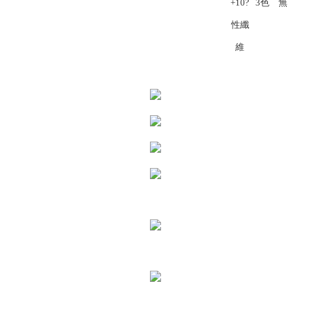
+10?
3色
無
性纖
維