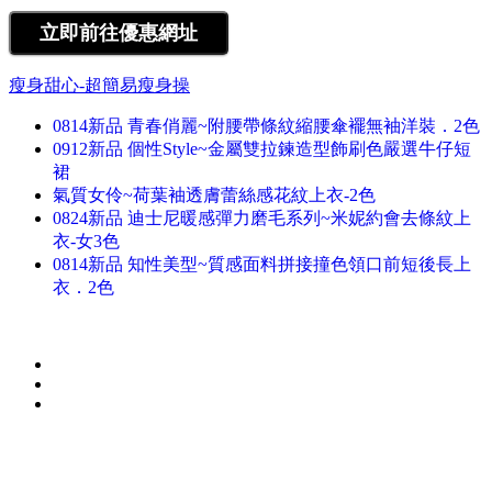
瘦身甜心-超簡易瘦身操
0814新品 青春俏麗~附腰帶條紋縮腰傘襬無袖洋裝．2色
0912新品 個性Style~金屬雙拉鍊造型飾刷色嚴選牛仔短
裙
氣質女伶~荷葉袖透膚蕾絲感花紋上衣-2色
0824新品 迪士尼暖感彈力磨毛系列~米妮約會去條紋上
衣-女3色
0814新品 知性美型~質感面料拼接撞色領口前短後長上
衣．2色