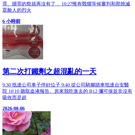
罪、贖罪的祭就再沒有了． 10:27惟有戰懼等候審判和那燒滅
眾敵人的烈火
6 小時前
第二次打鐵劑之超混亂的一天
9:30 抵達公司車子停好位子 9:40 從公司騎腳踏車抵達台安醫
院 10:10 聽取血液報告。原來我吃進去的 B12 彌可保並非沒有
吸收而是超
2026-08-06