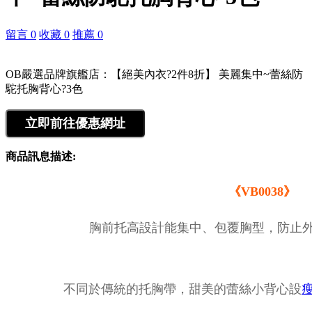
留言 0
收藏 0
推薦 0
OB嚴選品牌旗艦店：【絕美內衣?2件8折】 美麗集中~蕾絲防
駝托胸背心?3色
商品訊息描述:
《VB0038》
胸前托高設計能集中、包覆胸型，防止外
不同於傳統的托胸帶，甜美的蕾絲小背心設