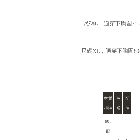
尺碼L，適穿下胸圍75-8
尺碼XL，適穿下胸圍80-
材質
色
配
彈性
系
件
90?
龍