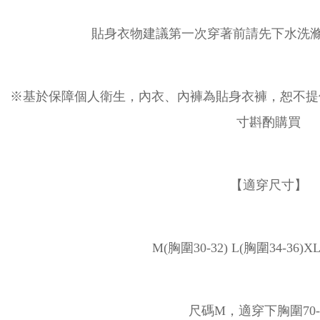
貼身衣物建議第一次穿著前請先下水洗滌
※基於保障個人衛生，內衣、內褲為貼身衣褲，恕不提
寸斟酌購買
【適穿尺寸】
M(胸圍30-32) L(胸圍34-36)XL
尺碼M，適穿下胸圍70-7