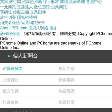
買車
旅行團
汽車險推薦
線上麻將
雜誌
星座命理
會員中心
一元簡訊
直播達人
數位憑證
企業簡訊
買網址
虛擬主機
企業郵件
材質
色
配
廣告刊登
隱私權聲明
彈性
系
件
消費者保護
兒童網路安全
About PChome
投資人聯絡
徵才
著作權保護
｜網路家庭版權所有、轉載必究
‧Copyright PChome
90?
Online
PChome Online and PChome are trademarks of PChome
龍
Online Inc.
3
+10?
無
個人新聞台
色
性纖
快速發文
最新文章
維
心情雜記
美食饗宴
藝文欣賞
旅遊玩家
社會萬象
影視娛樂