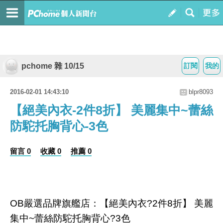
pchome 雜 10/15
訂閱
我的
2016-02-01 14:43:10
blpr8093
【絕美內衣-2件8折】 美麗集中~蕾絲
防駝托胸背心-3色
留言 0
收藏 0
推薦 0
OB嚴選品牌旗艦店：【絕美內衣?2件8折】 美麗
集中~蕾絲防駝托胸背心?3色