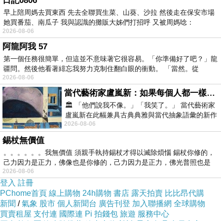
日記0806
早上陪周媽去買東西 先去全聯買生菜、山葵、沙拉 然後走在保安市場
她買番茄、南瓜子 我與認識的攤販大姊們打招呼 又被周媽唸：
【適穿尺寸】
2026-08-06
阿龍阿我 57
第一個任務很簡單，但這並不意味著它很容易。「你準備好了吧？」龍
M(胸圍30-32) L(胸圍34-36)
疆問。然後他看著緋忘我努力克制住翻白眼的衝動。 「當然。從
2026-08-06
當代藝術家盧嵐新：如果每個人都一樣，這世界該有多無聊？
尺碼M，適穿下胸圍70-
🏛️ 「他們說我不像。」「我笑了。」 當代藝術家
盧嵐新在此幅兼具古典典雅與當代抽象語彙的新作
2026-08-06
中，以沈靜的藍色空間為背景，描繪了
尺碼L，適穿下胸圍75-
錫杖無價值
。。。。。。我無價值 須親手執持錫杖才得以滅除煩惱 錫杖你修的，
己力因力是正力，佛像也是你修的，己力因力是正力，佛光普照也是
2026-08-06
尺碼XL，適穿下胸圍80
登入
註冊
PChome首頁
線上購物
24h購物
書店
露天拍賣
比比昂代購
新聞
/
氣象
股市
個人新聞台
廣告刊登
加入聯播網
全球購物
買賣租屋
支付連
國際連
Pi 拍錢包
旅遊
服務中心