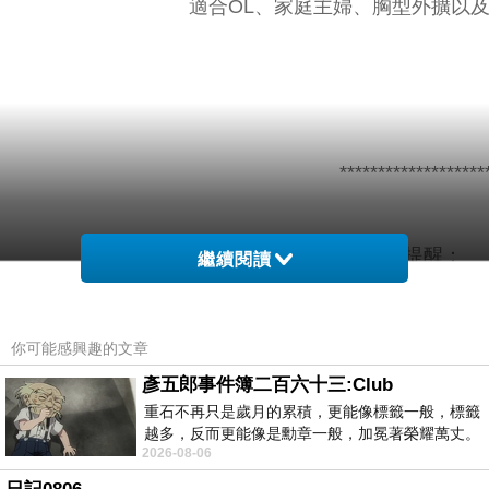
適合OL、家庭主婦、胸型外擴以及
*******************
小提醒：
繼續閱讀
貼身衣物建議第一次穿著前請先下水洗
你可能感興趣的文章
彥五郎事件簿二百六十三:Club
重石不再只是歲月的累積，更能像標籤一般，標籤
※基於保障個人衛生，內衣、內褲為貼身衣褲，恕不
越多，反而更能像是勳章一般，加冕著榮耀萬丈。
2026-08-06
習慣一如縱容，成了再難輕輕放下的罪證
寸斟酌購買