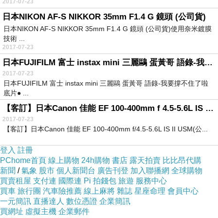
2017-07-23
日本NIKON AF-S NIKKOR 35mm F1.4 G 鏡頭 (公司貨)
日本NIKON AF-S NIKKOR 35mm F1.4 G 鏡頭 (公司貨)使用奈米鍍膜
技術 ...
2017-07-23
日本FUJIFILM 富士 instax mini 三麗鷗 蛋黃哥 語錄-我要撐不住了啦 底片
2017-07-23
日本FUJIFILM 富士 instax mini 三麗鷗 蛋黃哥 語錄-我要撐不住了啦
底片● ...
【客訂】日本Canon 佳能 EF 100-400mm f 4.5-5.6L IS II USM(公司貨)
2017-07-23
【客訂】日本Canon 佳能 EF 100-400mm f/4.5-5.6L IS II USM(公...
登入
註冊
PChome首頁
線上購物
24h購物
書店
露天拍賣
比比昂代購
新聞
/
氣象
股市
個人新聞台
廣告刊登
加入聯播網
全球購物
買賣租屋
支付連
國際連
Pi 拍錢包
旅遊
服務中心
買車
旅行團
汽車險推薦
線上麻將
雜誌
星座命理
會員中心
一元簡訊
直播達人
數位憑證
企業簡訊
買網址
虛擬主機
企業郵件