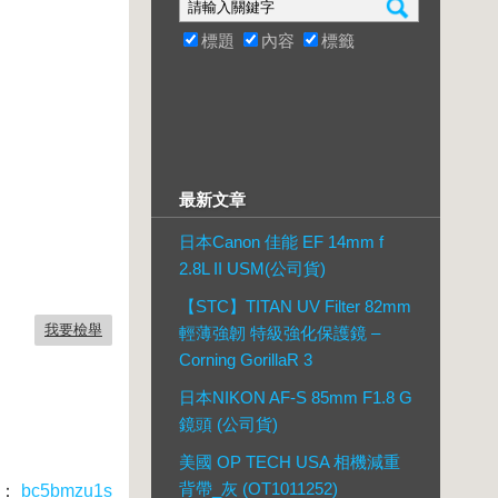
標題
內容
標籤
最新文章
日本Canon 佳能 EF 14mm f
2.8L II USM(公司貨)
【STC】TITAN UV Filter 82mm
我要檢舉
輕薄強韌 特級強化保護鏡 –
Corning GorillaR 3
日本NIKON AF-S 85mm F1.8 G
鏡頭 (公司貨)
美國 OP TECH USA 相機減重
背帶_灰 (OT1011252)
：
bc5bmzu1s