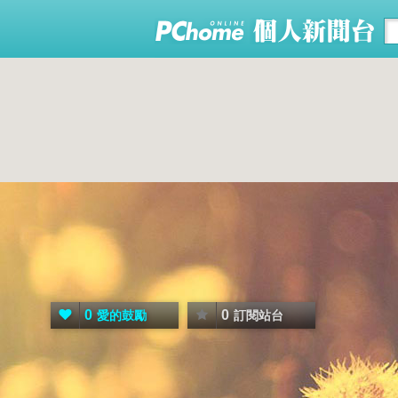
0
0
愛的鼓勵
訂閱站台