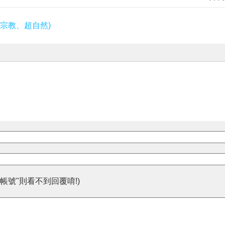
宗教、超自然)
帳號"則看不到回覆唷!)