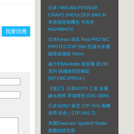
日本 HAKUBA PIXGEAR
CRAVO SHOULDER BAG M
單肩側背相機包 卡其色
HA24864CN
我要回應
日本Kenko 肯高 Real PRO MC
PROTECTOR Slim 防潑水多層
鍍膜保護鏡 43mm
義大利Manfrotto 曼富圖 新190
系列 碳纖維四節腳架
(MT190CXPRO4 )
【客訂】日本KOTO 江東 金屬
鹵化物燈 單端燈泡 (DIS-180H)
日本SONY 索尼 STP-XH1 相機
肩帶 棕色 ( STP-XH1 T)
美國Datacolor Spyder5 Studio
旗艦組校色器