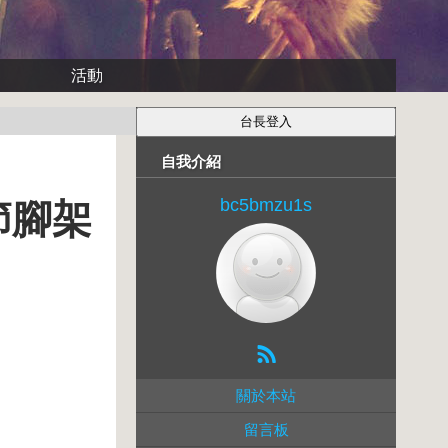
活動
自我介紹
bc5bmzu1s
四節腳架
關於本站
留言板