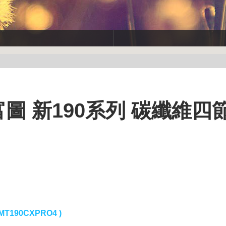
 曼富圖 新190系列 碳纖維
T190CXPRO4 )