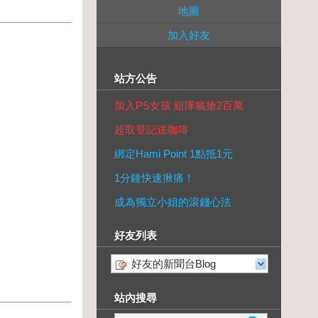
地圖
加入好友
站方公告
加入PS女孩 組隊瘋搶2百萬
超取登記送咖啡
綁定Hami Point 1點抵1元
1分鐘快速揪痛！
成為獨立小姐的滾錢心法
好友列表
好友的新聞台Blog
站內搜尋