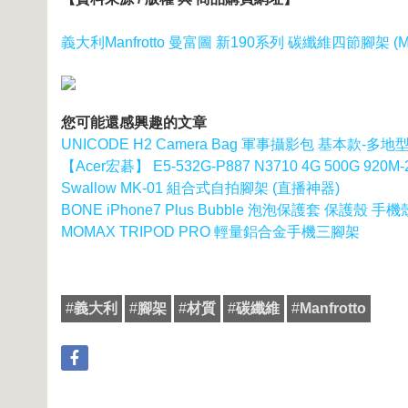
義大利Manfrotto 曼富圖 新190系列 碳纖維四節腳架 (MT
您可能還感興趣的文章
UNICODE H2 Camera Bag 軍事攝影包 基本款-多
【Acer宏碁】 E5-532G-P887 N3710 4G 500G 92
Swallow MK-01 組合式自拍腳架 (直播神器)
BONE iPhone7 Plus Bubble 泡泡保護套 保護殼 手
MOMAX TRIPOD PRO 輕量鋁合金手機三腳架
#
義大利
#
腳架
#
材質
#
碳纖維
#
Manfrotto