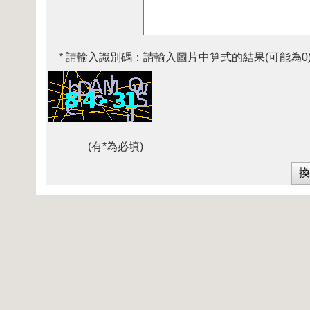
* 請輸入識別碼：
請輸入圖片中算式的結果(可能為0
(有*為必填)