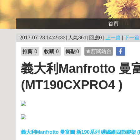
首頁
2017-07-23 14:45:33| 人氣361| 回應0 |
上一篇
|
下一篇
推薦
0
收藏
0
轉貼
0
訂閱站台
義大利Manfrotto
(MT190CXPRO4 )
義大利Manfrotto 曼富圖 新190系列 碳纖維四節腳架 (M