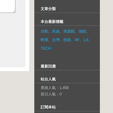
文章分類
本台最新標籤
自動
、
高速
、
保護鏡
、
強韌
、
輕薄
、
台灣
、
技術
、
AF
、
1.8
、
TECH
最新回應
站台人氣
累積人氣：
1,458
當日人氣：
0
訂閱本站