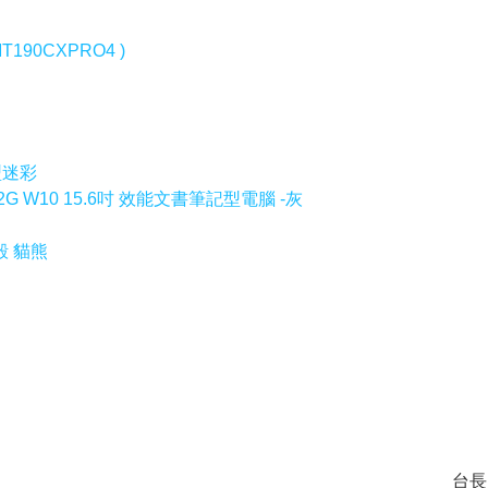
190CXPRO4 )
地型迷彩
0M-2G W10 15.6吋 效能文書筆記型電腦 -灰
機殼 貓熊
台長