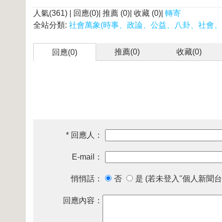
人氣(361) | 回應(0)| 推薦 (
0
)| 收藏 (
0
)|
轉寄
全站分類:
社會萬象(時事、政論、公益、八卦、社會、
推薦(
0
)
收藏(
0
)
回應(0)
* 回應人：
E-mail：
悄悄話：
否
是 (若未登入"個人新聞台
回應內容：