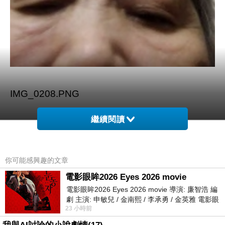
IMG_0208.PNG
繼續閱讀
這張照片去年在大陸張家界時撥打電話回家的時
候
你可能感興趣的文章
電影眼眸2026 Eyes 2026 movie
打給姊姊，阿嬤也來聽
電影眼眸2026 Eyes 2026 movie 導演: 廉智浩 編
劇 主演: 申敏兒 / 金南熙 / 李承勇 / 金英雅 電影眼
23 小時前
眸2026描述攝影師徐珍因遺
那時候超過半個月人在大陸