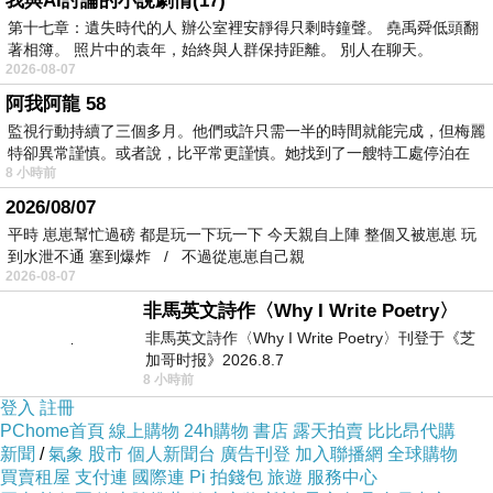
我與AI討論的小說劇情(17)
第十七章：遺失時代的人 辦公室裡安靜得只剩時鐘聲。 堯禹舜低頭翻
雖然當時玩的時候並不是非常的開心
著相簿。 照片中的袁年，始終與人群保持距離。 別人在聊天。
2026-08-07
阿我阿龍 58
但是可以看到家人的聲音及影像還是感動萬分
監視行動持續了三個多月。他們或許只需一半的時間就能完成，但梅麗
特卻異常謹慎。或者說，比平常更謹慎。她找到了一艘特工處停泊在
阿嬤，這兩年開始身體機能退化得很快
8 小時前
2026/08/07
平時 崽崽幫忙過磅 都是玩一下玩一下 今天親自上陣 整個又被崽崽 玩
不比以前那樣總是聲音大到會讓孫子們覺得不耐
到水泄不通 塞到爆炸 / 不過從崽崽自己親
2026-08-07
現在常常只想多陪阿嬤
非馬英文詩作〈Why I Write Poetry〉
非馬英文詩作〈Why I Write Poetry〉刊登于《芝
加哥时报》2026.8.7
----------------------------------------------------------------
8 小時前
登入
註冊
PChome首頁
線上購物
24h購物
書店
露天拍賣
比比昂代購
翻到這張照片也是因為今天再忙論文的時候剛好
新聞
/
氣象
股市
個人新聞台
廣告刊登
加入聯播網
全球購物
看到sony電腦裡面的相簿
買賣租屋
支付連
國際連
Pi 拍錢包
旅遊
服務中心