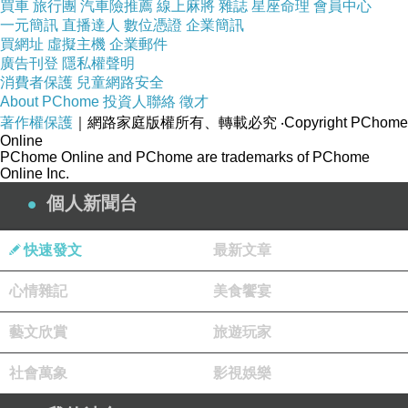
買車
旅行團
汽車險推薦
線上麻將
雜誌
星座命理
會員中心
一元簡訊
直播達人
數位憑證
企業簡訊
相簿裡面是我還沒有整理的大陸的照片
買網址
虛擬主機
企業郵件
廣告刊登
隱私權聲明
消費者保護
兒童網路安全
讓我在這個時候暫時可以鬆一口氣
About PChome
投資人聯絡
徵才
著作權保護
｜網路家庭版權所有、轉載必究
‧Copyright PChome
Online
很久沒有在網路上面po了這麼有溫度的事情了
PChome Online and PChome are trademarks of PChome
Online Inc.
但是最近心情真的很緊
個人新聞台
快速發文
最新文章
很多最喜歡的事情最近也會變得感到害怕
心情雜記
美食饗宴
藝文欣賞
旅遊玩家
社會萬象
影視娛樂