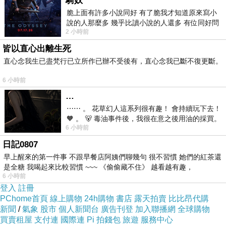
騎奴
脆上面有許多小說同好 有了脆我才知道原來寫小
說的人那麼多 幾乎比讀小說的人還多 有位同好問
2 小時前
了一個問題 她說為什麼高中文學獎的
皆以直心出離生死
直心念我生已盡梵行已立所作已辦不受後有，直心念我已斷不復更斷。
6 小時前
…
⋯⋯ 。 花草幻人這系列很有趣！ 會持續玩下去！
🧡 。 🐻 毒油事件後，我很在意之後用油的採買。
6 小時前
前天購買了我之前就很愛
日記0807
早上醒來的第一件事 不跟早餐店阿姨們聊幾句 很不習慣 她們的紅茶還
今天收到了春假要去北京的行程及報價
是全糖 我喝起來比較習慣 ~~~ 《偷偷藏不住》 越看越有趣，
6 小時前
登入
註冊
讓我想起快退伍時計畫去東京的那種喜悅
PChome首頁
線上購物
24h購物
書店
露天拍賣
比比昂代購
新聞
/
氣象
股市
個人新聞台
廣告刊登
加入聯播網
全球購物
買賣租屋
支付連
國際連
Pi 拍錢包
旅遊
服務中心
現在也開始有些期待去北京所能夠感受的新體驗