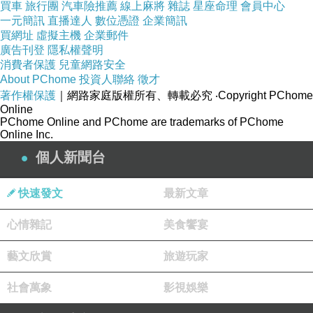
買車
旅行團
汽車險推薦
線上麻將
雜誌
星座命理
會員中心
一元簡訊
直播達人
數位憑證
企業簡訊
照片中在東京，也是盡情玩樂的時候
買網址
虛擬主機
企業郵件
廣告刊登
隱私權聲明
消費者保護
兒童網路安全
表情中可以感受到當時計畫去東京時那種的千呼
About PChome
投資人聯絡
徵才
著作權保護
｜網路家庭版權所有、轉載必究
‧Copyright PChome
萬喚
Online
PChome Online and PChome are trademarks of PChome
Online Inc.
現在要這樣出國，都只能在忙裡偷閒的時候
個人新聞台
春假可以去北京
快速發文
最新文章
是有些期待加緊張
心情雜記
美食饗宴
藝文欣賞
旅遊玩家
社會萬象
影視娛樂