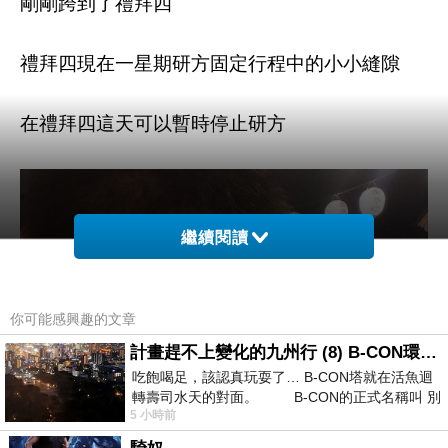
剛剛跨到了禮拜四
禮拜四現在一星期研方固定行程中的小小縫隙
在禮拜四這天可以暫時停止研方
繼續閱讀
你可能感興趣的文章
計畫趕不上變化的九州行 (8) B-CON環球塔
吃飽喝足，該認真玩耍了… B-CON塔就在活魚迴
轉壽司水天的對面。 B-CON的正式名稱叫 別
5 小時前