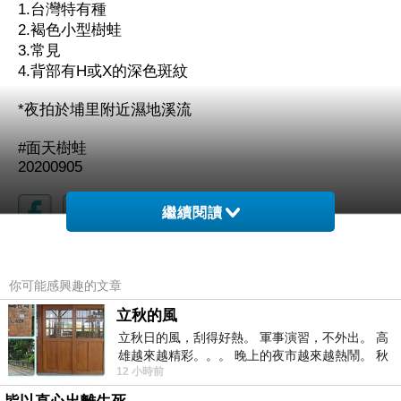
1.
台灣特有種
2.
褐色小型樹蛙
3.
常見
4.
背部有
H
或
X
的深色斑紋
*
夜拍於埔里附近濕地溪流
#
面天樹蛙
20200905
繼續閱讀
2020南境之旅04 - 雙流國家森林遊樂區（太田樹蛙）
上一篇：
你可能感興趣的文章
琦琦不見了 — 中國樹蟾
下一篇：
立秋的風
立秋日的風，刮得好熱。 軍事演習，不外出。 高
雄越來越精彩。。。 晚上的夜市越來越熱鬧。 秋
12 小時前
天的風刮得很熱 夜遊消暑熱。。。