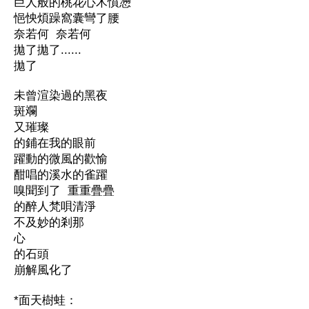
巨人般的桃花心木憤懣
悒怏煩躁窩囊彎了腰
奈若何
奈若何
拋了拋了
......
拋了
未曾渲染過的黑夜
斑斕
又璀璨
的鋪在我的眼前
躍動的微風的歡愉
酣唱的溪水的雀躍
嗅聞到了
重重疊疊
的醉人梵唄清淨
不及妙的剎那
心
的石頭
崩解風化了
*
面天樹蛙：