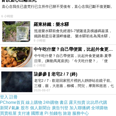
皆以直心出離生死
直心念我生已盡梵行已立所作已辦不受後有，直心念我已斷不復更斷。
6 小時前
2h2d
羅東林鐵：樂水驛
2020-09-05 20:36:00
抵達樂水驛前會先經過5-7號隧道及橫越碼崙溪，
謝謝分享
http://www.yctbuy.com
鐵路都是沿著溪畔修建。 樂水驛初名為濁水驛，
9 小時前
但因與臺鐵集集線車站同名，於1953
中午吃什麼？自己帶便當，比起外食更健康-夏季日常。(舞動馬尾廚房)
中午吃什麼？自己帶便當，比起外食更健康-夏季
日常。(舞動馬尾廚房) 「今天吃什麼？」 「便
4 小時前
當？麵？還是炒飯？」 每天都在選擇
柒參參▎老宅2 / 7 (終)
老宅2 / 7 - 歡迎回家照片裡的人靜靜站在鏡子前。
三樓，廄，大崽蕥，柳橘，閆兒，摩斯和崽崽，七
2026-08-07
個人整整齊齊地站在鏡框之外，如同
登入
註冊
PChome首頁
線上購物
24h購物
書店
露天拍賣
比比昂代購
新聞
/
氣象
股市
個人新聞台
廣告刊登
加入聯播網
全球購物
買賣租屋
支付連
國際連
Pi 拍錢包
旅遊
服務中心