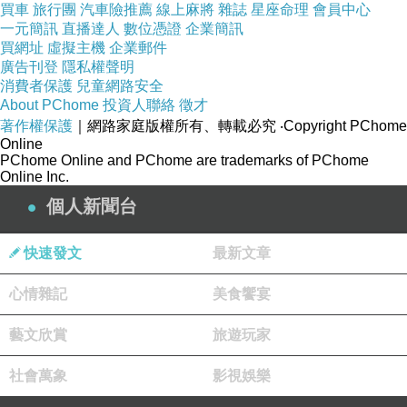
買車
旅行團
汽車險推薦
線上麻將
雜誌
星座命理
會員中心
一元簡訊
直播達人
數位憑證
企業簡訊
買網址
虛擬主機
企業郵件
廣告刊登
隱私權聲明
消費者保護
兒童網路安全
About PChome
投資人聯絡
徵才
著作權保護
｜網路家庭版權所有、轉載必究
‧Copyright PChome
Online
PChome Online and PChome are trademarks of PChome
Online Inc.
個人新聞台
快速發文
最新文章
心情雜記
美食饗宴
藝文欣賞
旅遊玩家
社會萬象
影視娛樂