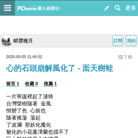
畊雲種月
訂閱
我的
2020-09-05 11:44:52
丫信
心的石頭崩解風化了 - 面天樹蛙
留言 1
收藏 0
推薦 1
一片寧謐裡起了漣猗
台灣欒樹隨著
金風
悄變了色
心旌也
隨著搖蕩
蕩起
了波瀾
那妖化魔化
魅化的小花蔓澤蘭也擋不了