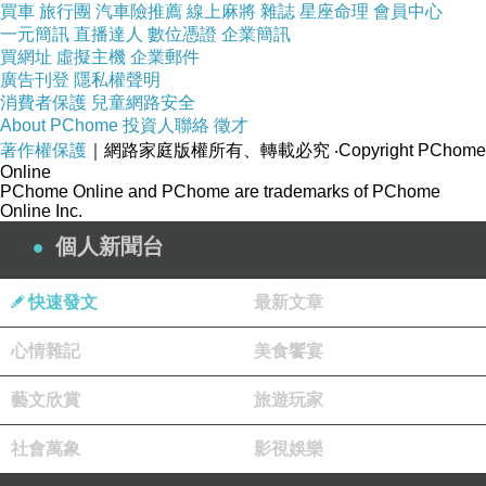
買車
旅行團
汽車險推薦
線上麻將
雜誌
星座命理
會員中心
一元簡訊
直播達人
數位憑證
企業簡訊
買網址
虛擬主機
企業郵件
廣告刊登
隱私權聲明
消費者保護
兒童網路安全
About PChome
投資人聯絡
徵才
著作權保護
｜網路家庭版權所有、轉載必究
‧Copyright PChome
Online
PChome Online and PChome are trademarks of PChome
Online Inc.
個人新聞台
快速發文
最新文章
雙鉤鋸鍬形蟲
心情雜記
美食饗宴
藝文欣賞
旅遊玩家
社會萬象
影視娛樂