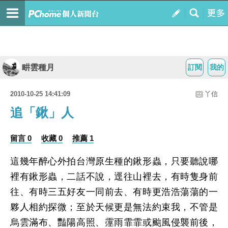
畊雲種月
訂閱
我的
2010-10-25 14:41:09
丫信
追「鍬」人
留言 0
收藏 0
推薦 1
這幾年醉心外拍台灣原生種的鍬形蟲，只要聽說哪
裡有鍬形蟲，二話不說，逕往山裡去，有時隻身前
往、有時三五好友一同前去、有時更浩浩蕩蕩的一
夥人相約探微；至於天候更是無法約束我，不管是
烏雲滿布、豔陽高照、霪雨霏霏或颱風侵襲前後，