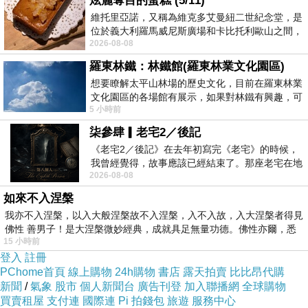
炫麗奪目的蛋糕 (5/11)
維托里亞諾，又稱為維克多艾曼紐二世紀念堂，是
位於義大利羅馬威尼斯廣場和卡比托利歐山之間，
2026-08-08
用以紀念統一義大利統一後的的第一位國
羅東林鐵：林鐵館(羅東林業文化園區)
想要瞭解太平山林場的歷史文化，目前在羅東林業
文化園區的各場館有展示，如果對林鐵有興趣，可
5 小時前
以到林鐵館。 這裡展示從山下
柒參肆▎老宅2／後記
《老宅2／後記》在去年初寫完《老宅》的時候，
我曾經覺得，故事應該已經結束了。那座老宅在地
2026-08-08
震中倒塌，七個人終於離開那片黑暗，
如來不入涅槃
我亦不入涅槃，以入大般涅槃故不入涅槃，入不入故，入大涅槃者得見
佛性 善男子！是大涅槃微妙經典，成就具足無量功德。佛性亦爾，悉
15 小時前
台灣肥角鍬形蟲
登入
註冊
PChome首頁
線上購物
24h購物
書店
露天拍賣
比比昂代購
新聞
/
氣象
股市
個人新聞台
廣告刊登
加入聯播網
全球購物
買賣租屋
支付連
國際連
Pi 拍錢包
旅遊
服務中心