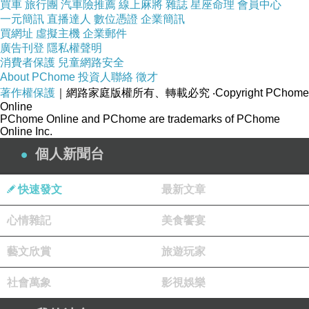
買車
旅行團
汽車險推薦
線上麻將
雜誌
星座命理
會員中心
然。
一元簡訊
直播達人
數位憑證
企業簡訊
買網址
虛擬主機
企業郵件
廣告刊登
我難過啊。不買書了，打算存錢繳補習費。每天
隱私權聲明
消費者保護
兒童網路安全
取便當時，特別在乎有沒有一塊
About PChome
投資人聯絡
徵才
錢。省啊省，總是不夠，只好忍受點名，還能怎
著作權保護
｜網路家庭版權所有、轉載必究
‧Copyright PChome
Online
麼樣呢？
PChome Online and PChome are trademarks of PChome
Online Inc.
十多年後，我到報社上班。母親北來探望，他
個人新聞台
說：你某叔現在住台北，老家賣掉
快速發文
最新文章
了，依女兒生活，你帶我去看看他。我帶母親前
往。老師住公寓四樓，家中很簡
心情雜記
美食饗宴
陋；見到我，一直誇讚，還訴苦，說是兒子早已
藝文欣賞
旅遊玩家
分配到財產，卻吵鬧要他將賣房
地剩下來的錢全部拿出來，常常從南部跑來強
社會萬象
影視娛樂
要，甚至數次握菜刀恐嚇老父
……