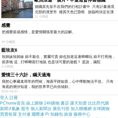
歐洲浪遊一個月 - 中途短暫停留德國
；所以我認真存錢，租書或買書，不用再讓母親
德國原先並不在我們的行程計畫中 只有計畫過境
為難。我愛看書，母親比誰都
北部的漢堡市 後因天色已昏暗 故臨時決定在漢
12 小時前
堡市吃晚餐和過夜
清楚，但是他真的負擔沉重，往往無法應付。有
感覺
一陣子他反對我買課外書，那
把感覺當成感情，是愛情關係里最大的誤解。
是因為我功課不好，不是捨不得錢。
30 分鐘前
功課不好，去補習。老師住隔壁，他家與我家是
藍玫友6
玫師妹玫師妹 妳不殺生，實屬可貴 妳也別老逗著蟑螂玩 妳不打死牠，
世交，我得稱他為叔。補習不累
抓弄牠 這...打蟑螂當打地鼠 也是項可愛的遊戲？ 是說，滿院
，累心的是，老師每次上課都要點名提醒某某、
4 小時前
某某
……
趕快交補習費，而我老
愛情三十六計，瞞天過海
是被點到。我生氣，怪怨母親，他幾次去面見老
我把心事藏進尋常的問候，海面平靜如昔，心中悸動無法平息。 只有
海底的潮汐知道，我的世界早已向你傾斜。
師，請求勿點我名；老師大概因
2026-08-07
忙忘事──每天都有三班上課的──，還是每次點
登入
註冊
PChome首頁
線上購物
24h購物
書店
露天拍賣
比比昂代購
我名。母親乾脆帶我見老師，
新聞
/
氣象
股市
個人新聞台
廣告刊登
加入聯播網
全球購物
同樣請求。結果同樣。
我口出不遜之言，母親默
買賣租屋
支付連
國際連
Pi 拍錢包
旅遊
服務中心