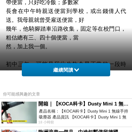
帶便當，只好吃冷飯；多數家
長會在中午時親送便當到學校，或出錢倩人代
送。我母親就曾受雇送便當，好
幾年，他騎腳踏車沿路收集，固定等在校門口，
粗估總有三、四十個便當，當
然
，加上我一個。
初中三年，可能是我此生飲食最正常的一段時
繼續閱讀
期。但當時每次走向母親，我多
少
總有點不好意思，很快拿了就離開，並且習慣
性摸摸便當布巾底部，母親偶
你可能感興趣的文章
爾
會放
一塊錢在那裡。
開箱｜【KOCA科卡】Dusty Mini 1 無線手持吸塵器
產品名稱：【KOCA科卡】Dusty Mini 1 無線手持
我算是懂事的，知道那一塊錢賺得辛苦，母親送
吸塵器 產品資訊 【KOCA科卡】Dusty Mini 1 無
18 小時前
線手持吸塵器評語： 能吸、能吹兼具兩
便當，一家一個月收費三十元