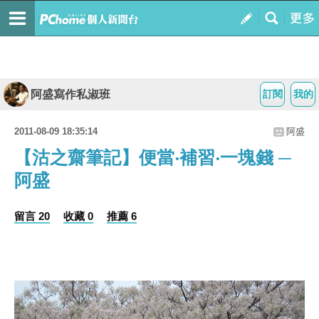
阿盛寫作私淑班
訂閱
我的
2011-08-09 18:35:14
阿盛
【沽之齋筆記】便當‧補習‧一塊錢 ─
阿盛
留言 20
收藏 0
推薦 6