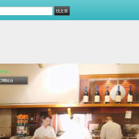
什麼..。
訂閱站台