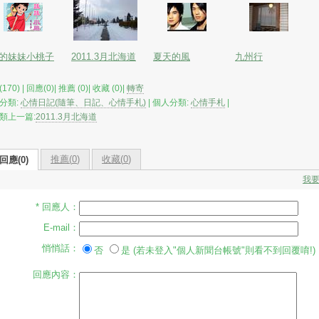
的妹妹小桃子
2011.3月北海道
夏天的風
九州行
170) | 回應(0)| 推薦 (
0
)| 收藏 (
0
)|
轉寄
分類:
心情日記(隨筆、日記、心情手札)
| 個人分類:
心情手札
|
類上一篇:
2011.3月北海道
推薦(
0
)
收藏(
0
)
回應(0)
我
* 回應人：
E-mail：
悄悄話：
否
是 (若未登入"個人新聞台帳號"則看不到回覆唷!)
回應內容：