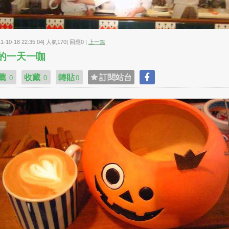
11-10-18 22:35:04| 人氣170| 回應0 |
上一篇
的一天一咖
薦
收藏
轉貼
訂閱站台
0
0
0