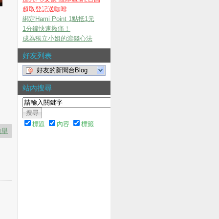
超取登記送咖啡
綁定Hami Point 1點抵1元
1分鐘快速揪痛！
成為獨立小姐的滾錢心法
好友列表
好友的新聞台Blog
站內搜尋
標題
內容
標籤
檢舉