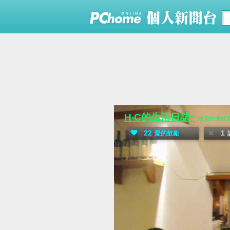
H‧C的生活日誌~
想寫什麼就寫
22
1
愛的鼓勵