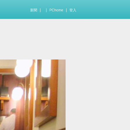
|
|
|
新聞
PChome
登入