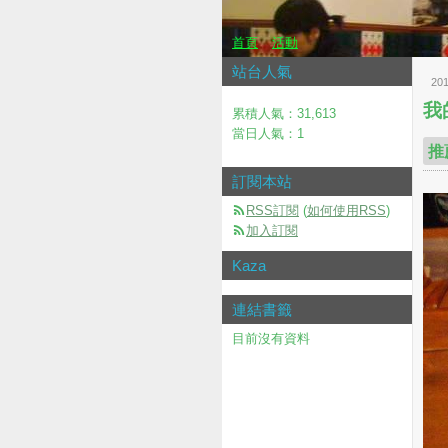
首頁
活動
站台人氣
20
我
累積人氣：
31,613
當日人氣：
1
推
訂閱本站
RSS訂閱
(
如何使用RSS
)
加入訂閱
Kaza
連結書籤
目前沒有資料