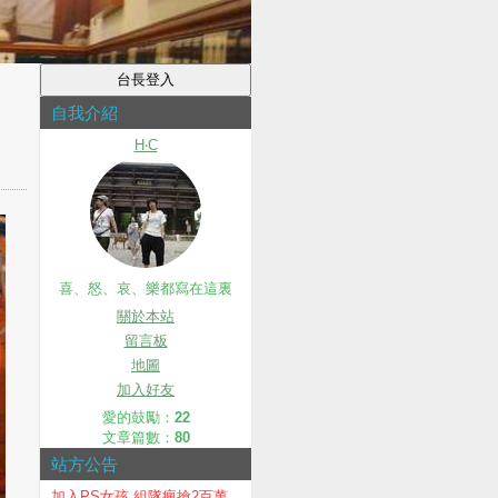
自我介紹
H‧C
喜、怒、哀、樂都寫在這裏
關於本站
留言板
地圖
加入好友
愛的鼓勵：
22
文章篇數：
80
站方公告
加入PS女孩 組隊瘋搶2百萬