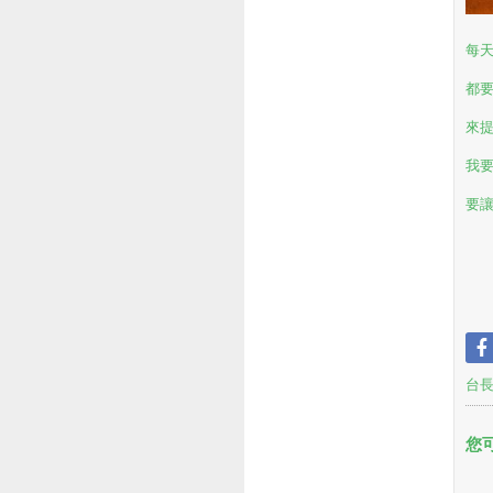
每
都
來提
我
要讓
台
您