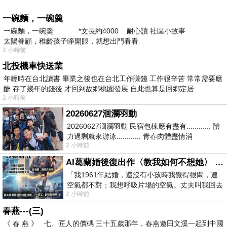
一碗麵，一碗羮
一碗麵，一碗羮 *文長約4000 耐心讀 社區小故事
太陽眷顧，稚齡孩子睜開眼，就想出門看看
2 小時前
北投機車快送業
年輕時在台北讀書 畢業之後也在台北工作賺錢 工作很辛苦 常常需要應
酬 存了幾年的錢後 才回到故鄉桃園發展 自此也算是回鄉定居
2 小時前
20260627洄瀾羽動
20260627洄瀾羽動 民宿包棟應有盡有............ 體
力過剩就來游泳............ 青春肉體盡情消
2 小時前
磨............ 晚餐不必
AI葛蘭婚後復出作〈教我如何不想她〉 #戀上老電影 #葛蘭 #粟子
「我1961年結婚，還沒有小孩時我覺得很悶，連
空氣都不對；我想呼吸片場的空氣。丈夫叫我回去
2 小時前
試試看……拍了〈教我如何不想她〉（1963
春燕---(三)
《 春 燕 》 七、匠人的價碼 三十五歲那年，春燕邀田文溪一起到中國