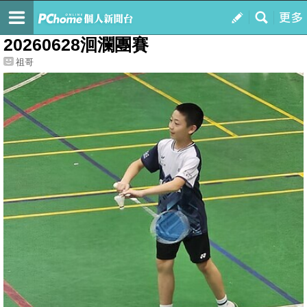
我的
最新文章
20260628洄瀾團賽
祖哥