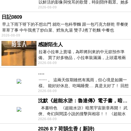
以鮮活的影像與悅耳的歌聲，時刻陪伴觀眾。她多
2026-08-09
才多藝、陽光開朗的形象，不僅保留在電影
日記0809
早上下雨下呀下的不想出門 就吃一包科學麵 跟一包巧克力餅乾 早餐便
草草了事 中午我煮了炒白菜、鱈魚丸湯 雙子J煮了乾麵 中餐也
2026-08-09
感謝陌生人
拉著小拉車上賣場，為即將到來的中元節預作準
備。 買了好多物品，小拉車裝滿滿，上頭還堆兩
2026-08-09
紙箱。 雖辛苦了點，這點程度我一個人搬
….
⋯⋯ 。 這兩天假期雖然有風雨，但心境是如圖一
樣。 能好好休息、吃喝睡覺.... 真是太好了！ 回想
2026-08-09
起來，以前根本就很難有這
沈默《超能水滸：魯達傳》電子書，暗黑宇宙新章，一一五年八月璀璨上架！
本書特色 《超能水滸》暗黑宇宙新章再開！ 武
俠、奇幻與間諜小說的撞擊與相容！！ 《超能水
2026-08-09
滸》系列第四部
2026 8 7 荷韻生香 ( 新詩)