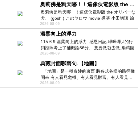
奥莉佛是狗天哪！！這傢伙電影版 the オリバーな犬、 (gosh ) このヤロウ movie
奥莉佛是狗天哪！！這傢伙電影版 the オリバーな
犬、 (gosh ) このヤロウ movie 導演 小田切讓 編
2026-08-09
劇: 小田切讓 主演: 小田切讓
溫柔向上的浮力
115.6.9 溫柔向上的浮力 感恩日記-嗶嗶嗶,J的行
銷證照考上了補概論86分。 想要做就去做,勵精圖
2026-08-09
治大成功,也是表法,堅持和努力
典藏封面聊兩句-【地圖】
「地圖」是一種奇妙的東西 將各式各樣的路徑攤
開來 有人看見危機、有人看見財富、有人看見…
2026-08-09
從中可以發掘出不同的