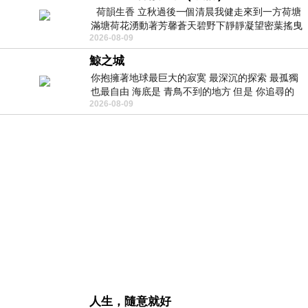
荷韻生香 立秋過後一個清晨我健走來到一方荷塘
滿塘荷花湧動著芳馨蒼天碧野下靜靜凝望密葉搖曳
2026-08-09
幽泉中復有蛙鳴嘓嘓水波裡搖曳
鯨之城
你抱擁著地球最巨大的寂寞 最深沉的探索 最孤獨
也最自由 海底是 青鳥不到的地方 但是 你追尋的
2026-08-09
幸福 可以比珍珠更
人生，隨意就好