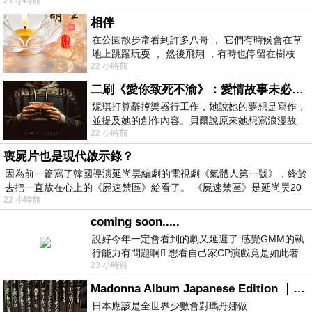
21 小時前
相伴
在公園散步常看到許多八哥 ， 它們有時候會在草
地上跳躍玩耍 ， 然後飛翔 ，有時也停留在樹枝
22 小時前
上，它們身軀是咖啡色的，鳥喙是黃色
二刷《愛你致死不渝》：愛情故事未必是浪漫故事
妮琪打算辭掉樂器行工作，她說她的夢想是寫作，
並提及她的創作內容。貝爾說原來她想寫浪漫故
22 小時前
事，妮琪回應：「不是浪漫故事，是愛情
喪屍片也是現代啟示錄？
因為前一篇寫了韓國導演延尚昊編劇的電視劇《氣體人第一號》，終於
去把一直放在心上的《屍速禁區》給看了。 《屍速禁區》是延尚昊20
22 小時前
coming soon.....
說好今年一定會看到的劇又延遲了 感覺GMM的執
行能力有問題啊🫩 想看自己家CP演戲竟是如此奢
23 小時前
侈的事 GMM你說看看啊😑 先把劇放
Madonna Album Japanese Edition ｜瑪丹娜專輯們2026年日本版重發系列
日本應該是全世界少數會對瑪丹娜做