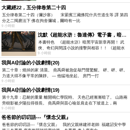
大藏經22，五分律卷第二十四
五分律卷第二十四（彌沙塞） 宋罽賓三藏佛陀什共竺道生等 譯 第四
分之二羯磨法下 佛在拘舍彌城，爾時有一比
9 小時前
沈默《超能水滸：魯達傳》電子書，暗黑宇宙新章，一一五年八月璀璨上架！
本書特色 《超能水滸》暗黑宇宙新章再開！ 武
俠、奇幻與間諜小說的撞擊與相容！！ 《超能水
9 小時前
滸》系列第四部變幻登場
我與AI討論的小說劇情(20)
第二十章：燒掉的家 清晨。 堯禹舜被急促敲門聲驚醒。 砰、砰、砰。
力道大得不像平常的陳靜。 — 他猛地坐起。 房門一打
9 小時前
我與AI討論的小說劇情(19)
第十九章：忍耐的重量 離開鳴仁學院時。 天色已經漸漸暗了。 山路兩
旁樹影被夕陽拉得很長。 堯禹舜與苗心喻並肩走在下坡道上，兩
9 小時前
爸爸節的叨叨語---『懷念父親』
爸爸節的叨叨語---『懷念父親』 我的父親林建祥老師: 福建詔安中學