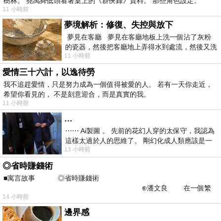
樹林。 堯禹舜低頭看著桌上的《群俠錄》資料。 那些角色設定。
11 小時前
夢境解析：修復、失控與放下
夢見在客廳 夢見在客廳地板上洗一個沾了灰粉
的瓷器，然後把客廳地上弄得水到處流，然後又洗
11 小時前
一頂棒球潮帽，後來發現帽
愛情三十六計，以逸待勞
我不追趕愛情，只是努力成為一個值得被愛的人。 若有一天你走近，
希望你看見的， 不是刻意迎合，而是真實的我。
11 小時前
…
⋯⋯ Ai製圖 。 先前的花幻人穿的太保守，我認為
這樣太過於人的思維了。 剛幻化成人類應該是一
13 小時前
絲不掛吧？ 當然這樣是創不出
◎省時賺錢術
■寓言故事 ◎省時賺錢術
⊕潘文良 在一個繁
14 小時前
華的商業街上，有兩家傳統
邊界感