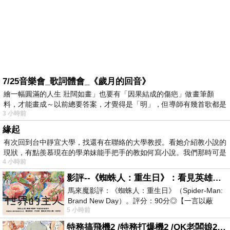
7/25音樂會_歌詞體會_《歲月的回音》
繪一幅圓滿的人生 壯闊如畫」也要有「因果結成的傷疤」做畫筆顏
料，才能畫成～以前總要答案，才覺得是「明」，但導師有幾首歌都是
3 小時前
在教
緣起
有次回到台中靜宜大學，找還有在聯絡的大學教授。看她介紹教小說的
現狀，有點羨慕現在的學弟妹能手把手的教如何寫小說。我們那時可是
4 小時前
影評--《蜘蛛人：重生日》：看見英雄的孤獨與重生
馬來魔影評：《蜘蛛人：重生日》（Spider-Man:
Brand New Day）。評分：90分◎【一言以蔽
5 小時前
之】：一個失去一切的英雄，學會放下孤獨、
特務搞飛機2 /特務打爆機2 /OK老闆娘2 OK! Madam: Bon Voyage