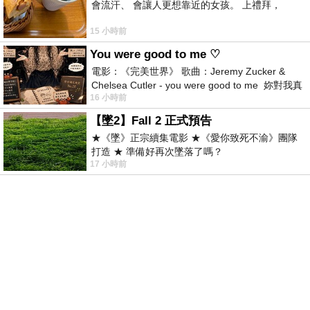
會流汗、 會讓人更想靠近的女孩。 上禮拜，
15 小時前
You were good to me ♡
電影：《完美世界》 歌曲：Jeremy Zucker &
Chelsea Cutler - you were good to me 妳對我真
16 小時前
好 因
【墜2】Fall 2 正式預告
★《墜》正宗續集電影 ★《愛你致死不渝》團隊
打造 ★ 準備好再次墜落了嗎？
17 小時前