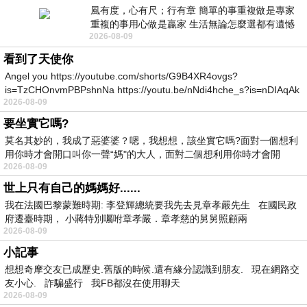
風有度，心有尺；行有章 簡單的事重複做是專家
重複的事用心做是贏家 生活無論怎麼選都有遺憾
2026-08-09
所以開心就好 生活不會辜負認真
看到了天使你
Angel you https://youtube.com/shorts/G9B4XR4ovgs?
is=TzCHOnvmPBPshnNa https://youtu.be/nNdi4hche_s?is=nDIAqAk
2026-08-09
要坐實它嗎?
莫名其妙的，我成了惡婆婆？嗯，我想想，該坐實它嗎?面對一個想利
用你時才會開口叫你一聲“媽"的大人，面對二個想利用你時才會開
2026-08-09
世上只有自己的媽媽好......
我在法國巴黎蒙難時期: 李登輝總統要我先去見章孝嚴先生 在國民政
府遷臺時期， 小蔣特別囑咐章孝嚴．章孝慈的舅舅照顧兩
2026-08-09
小記事
想想奇摩交友已成歷史.舊版的時候.還有緣分認識到朋友. 現在網路交
友小心. 詐騙盛行 我FB都沒在使用聊天
2026-08-09