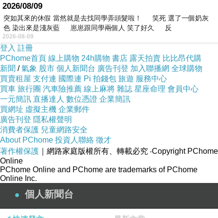
2026/08/09
突如其來的休假 當然就是去找同學弄頭髮啦！ 笑死 選了一個奶灰
色 染出來是淺灰藍 崽崽跟同學兩個人 笑了好久 反
2026-08-09
登入
註冊
PChome首頁
線上購物
24h購物
書店
露天拍賣
比比昂代購
新聞
/
氣象
股市
個人新聞台
廣告刊登
加入聯播網
全球購物
買賣租屋
支付連
國際連
Pi 拍錢包
旅遊
服務中心
買車
旅行團
汽車險推薦
線上麻將
雜誌
星座命理
會員中心
一元簡訊
直播達人
數位憑證
企業簡訊
買網址
虛擬主機
企業郵件
廣告刊登
隱私權聲明
消費者保護
兒童網路安全
About PChome
投資人聯絡
徵才
著作權保護
｜網路家庭版權所有、轉載必究
‧Copyright PChome
Online
PChome Online and PChome are trademarks of PChome
Online Inc.
個人新聞台