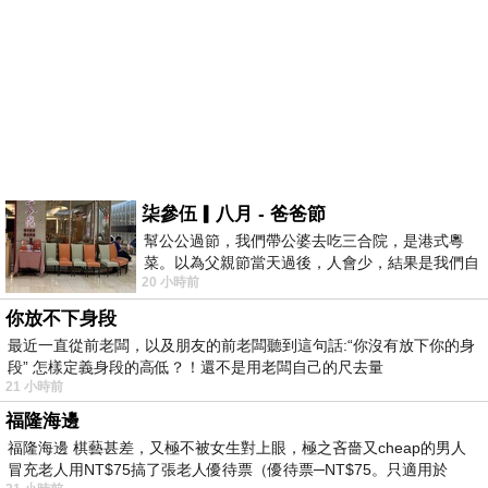
柒參伍▎八月 - 爸爸節
幫公公過節，我們帶公婆去吃三合院，是港式粵
菜。以為父親節當天過後，人會少，結果是我們自
20 小時前
己想多了。人陸續地進，滿滿都是人，個人
你放不下身段
最近一直從前老闆，以及朋友的前老闆聽到這句話:“你沒有放下你的身
段” 怎樣定義身段的高低？！還不是用老闆自己的尺去量
21 小時前
福隆海邊
福隆海邊 棋藝甚差，又極不被女生對上眼，極之吝嗇又cheap的男人
冒充老人用NT$75搞了張老人優待票（優待票─NT$75。只適用於