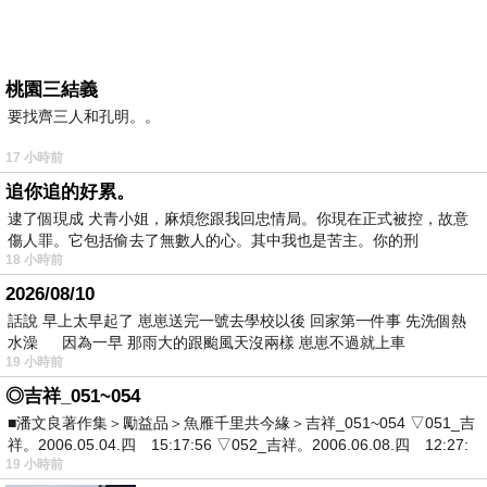
桃園三結義
要找齊三人和孔明。。
17 小時前
追你追的好累。
逮了個現成 犬青小姐，麻煩您跟我回忠情局。你現在正式被控，故意
傷人罪。它包括偷去了無數人的心。其中我也是苦主。你的刑
18 小時前
2026/08/10
話說 早上太早起了 崽崽送完一號去學校以後 回家第一件事 先洗個熱
水澡 因為一早 那雨大的跟颱風天沒兩樣 崽崽不過就上車
19 小時前
◎吉祥_051~054
■潘文良著作集＞勵益品＞魚雁千里共今緣＞吉祥_051~054 ▽051_吉
祥。2006.05.04.四 15:17:56 ▽052_吉祥。2006.06.08.四 12:27:
19 小時前