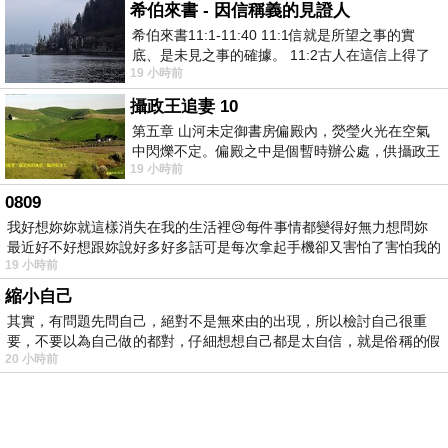
希伯來書 - 因信稱義的見證人
希伯來書11:1-11:40 11:1信就是所望之事的實
底、是未見之事的確據。 11:2古人在這信上得了
19 小時前
美好的證據。 11:3我們因着信、就知道
攝政王追妻 10
第五章 山河未定御書房偏殿內，熒瑩火光在空氣
中閃爍不定。偏殿之中是個暫時辦公處，供攝政王
19 小時前
於皇宮內廷裡處理公務已然很多年。房內
0809
我好想妳妳就這樣消失在我的生活裡😢每件事情都變得好無力想問妳
最近好不好想跟妳說好多好多話可是每次拿起手機卻又害怕了害怕我的
19 小時前
出現
縮小自己
其實，有問題先問自己，絕對不是無來由的出現，所以檢討自己很重
要，不要以為自己做的都對，仔細想想自己都是太自信，就是俗稱的假
20 小時前