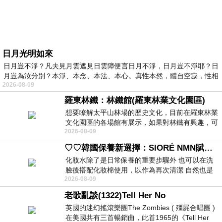
日月光明如來
日月豈不淨？凡夫見月雲遮見日雲障便言日月不淨，日月豈不淨耶？日
月豈為汝分別？本淨、本念、本法、本心。真性本然，體自空寂，性相
2026-08-09
羅東林鐵：林鐵館(羅東林業文化園區)
想要瞭解太平山林場的歷史文化，目前在羅東林業
文化園區的各場館有展示，如果對林鐵有興趣，可
2026-08-09
以到林鐵館。 這裡展示從山下
♡♡韓國保養新選擇：SIORÉ NMN賦活泡泡化妝水♡♡
化妝水除了是日常保養的重要步驟外 也可以在洗
臉後搭配化妝棉使用，以作為再次清潔 自然也是
2026-08-09
我的保養必備品項 不過，我對於化妝
老歌亂談(1322)Tell Her No
英國的迷幻搖滾樂團The Zombies ( 殭屍合唱團 )
在美國共有三首暢銷曲，此首1965的《Tell Her