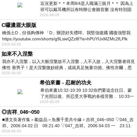
近況更新＊＊本周8/4是入職滿三個月＊＊ 因為上
班可以戴耳機所以有時辦公會聽音樂 沒有特別固
2026-08-09
定哪天但就是一周某一天會固定聽'90
C囉濃眉大眼版
橋係土D，但係夠傳神 「D」辦證好失禮咩。我堅強復國 國復強堅我
https://youtube.com/shorts/g9LsieQZzl8?is=hPUYUxMZMc2fLPlk
2026-08-09
如來不入涅槃
我亦不入涅槃，以入大般涅槃故不入涅槃，入不入故，入大涅槃者得見
佛性 善男子！是大涅槃微妙經典，成就具足無量功德。佛性亦爾，悉
2026-08-09
希伯來書 - 忍耐的功夫
希伯來書10:32-10:39 10:32你們要追念往日、蒙
了光照以後、所忍受大爭戰的各樣苦難． 10:33一
2026-08-09
面被毀謗、遭患難、成了戲景、叫眾人
◎吉祥_046~050
■潘文良著作集＞勵益品＞魚雁千里共今緣＞吉祥_046~050 ▽046_吉
祥。2006.04.02.日 08:21:40 ▽047_吉祥。2006.04.03.一 23:11:
2026-08-09