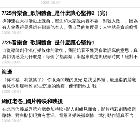
2026-08-09
No》即為其中之一，在告示牌百大單曲
7/25音樂會_歌詞體會_是什麼讓心堅持2（完）
導師連在大型活動上課前，都先和大家說內容不要「對號入做」。因為
有人會覺得是導師在指責他本人。我自己的角度是：人性就是貪瞋癡慢
2026-08-09
7/25音樂會_歌詞體會_是什麼讓心堅持1
自從導師創作流行樂旋律的歌後，我開始看不懂更多歌詞寫的意思，真
真切切感受到什麼是：每個字都認識，串起來就是抓破頭時間！絕對不
2026-08-09
海邊
《你幸福，我就笑了》 你眼角閃爍的微光 是我世界裡，最溫柔的晨曦
看見你步履輕盈 那些沉重的陰霾，便悄悄散去 我
2026-08-09
網紅老爸_國片特映和映後
在北市信義威秀第六廳參加特映+影人劇組見面會，影片精彩劇情峰迴
路轉、對白貼切現實有意涵、背景音樂映襯劇情、武打動作認真不含
2026-08-09
糊、