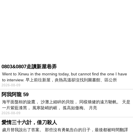
0803&0807走讀新屋巷弄
Went to Xinwu in the morning today, but cannot find the one I have
to interview. 早上前往新屋，炎熱高溫卻沒找到圖書館、區公所
2026-08-09
阿我阿龍 59
海平面盤桓的旋鷹， 沙灘上細碎的貝殼， 同樣矯健的遠方馳帆。 天是
一片紫藍漆黑， 風寒陡峭的崕， 孤高如傲梅。 月亮
2026-08-09
愛情三十六計，借刀殺人
歲月替我說出了答案。 那些沒有勇氣告白的日子，最後都被時間翻譯