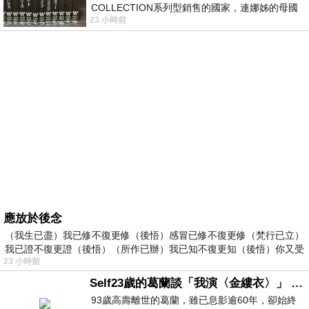
COLLECTION系列型銷售的國家，連娜姊的母國
23 小時前
美國都沒對她這樣過，這全拜在他們到現在唱片
應放於後念
（我生已盡）我已修不復更修（後悟）感冒已修不復更修（梵行已立）
我已證不復更證（後悟）（所作已辦）我已知不復更知（後悟）你又受
23 小時前
Self23歲的葛蘭談「我演〈金縷衣〉」 #戀上老電影 #粟子 #葛蘭
93歲高壽離世的葛蘭，雖已息影逾60年，卻始終