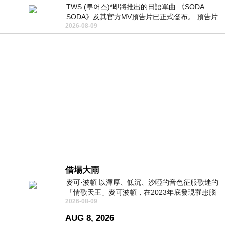
TWS (투어스)*即將推出的日語單曲 《SODA
SODA》及其官方MV預告片已正式發布。 預告片
2026-08-09
一經發布， 就引發了粉絲們對這次夏季回
借場大雨
麥可·波頓 以渾厚、低沉、沙啞的音色征服歌迷的
「情歌天王」麥可波頓，在2023年底發現罹患腦
2026-08-09
瘤「祈禱早日康復，一切都好」。
AUG 8, 2026