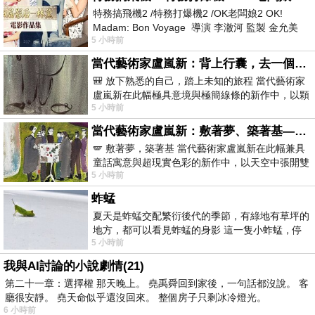
特務搞飛機2 /特務打爆機2 /OK老闆娘2 OK!
Madam: Bon Voyage 導演 李澈河 監製 金允美
5 小時前
劇本 申鉉成 主演 嚴正化 朴誠雄
當代藝術家盧嵐新：背上行囊，去一個沒有人認識你的地方——看風景，也遇見渴望出發的自己
🎒 放下熟悉的自己，踏上未知的旅程 當代藝術家
盧嵐新在此幅極具意境與極簡線條的新作中，以顆
5 小時前
粒感豐富的灰綠粗糙背景，搭配凝練且具
當代藝術家盧嵐新：敷著夢、築著基——讓筆觸成為存在過的證據，將相遇的溫度熔鑄成新的模樣
🪽 敷著夢，築著基 當代藝術家盧嵐新在此幅兼具
童話寓意與超現實色彩的新作中，以天空中張開雙
5 小時前
翼的神聖形象與地面上聚集的人群對話，
蚱蜢
夏天是蚱蜢交配繁衍後代的季節，有綠地有草坪的
地方，都可以看見蚱蜢的身影 這一隻小蚱蜢，停
5 小時前
在車頂上，怎麼樣小心驅趕，都無動
我與AI討論的小說劇情(21)
第二十一章：選擇權 那天晚上。 堯禹舜回到家後，一句話都沒說。 客
廳很安靜。 堯天命似乎還沒回來。 整個房子只剩冰冷燈光。
6 小時前