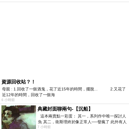
資源回收站？！
母親 : 1.回收了一個酒鬼，花了近15年的時間，擺脫... 2.又花了
近12年的時間，回收了一個海
6 小時前
典藏封面聊兩句-【沉船】
這本兩賣點一彩蛋： 其一，系列作中唯一探討人
魚 其二，衛斯理終於像正常人──發瘋了 此外有人
7 小時前
在南極打死北極熊（@《地心