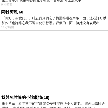
第二名畢業 廣東梅縣師範學校第一名畢業 考上廣東中
9 小時前
阿我阿龍 60
「你好，親愛的。」緋忘我真的忘了梅麗特還在甲板下面，這或許可以
算作「也許緋忘我不適合秘密行動」評價的一面，但她沒有表現出
11 小時前
我與AI討論的小說劇情(18)
第十八章：袁年留下的牢籠 辦公室裡安靜得令人難受。 窗外山風吹過