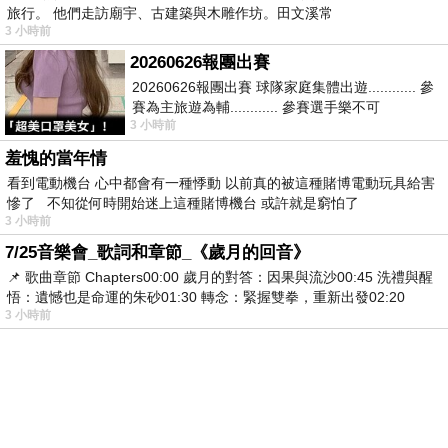
旅行。 他們走訪廟宇、古建築與木雕作坊。田文溪常
3 小時前
20260626報團出賽
20260626報團出賽 球隊家庭集體出遊............ 參
賽為主旅遊為輔............ 參賽選手樂不可
3 小時前
支............ 賽前旅遊
羞愧的當年情
看到電動機台 心中都會有一種悸動 以前真的被這種賭博電動玩具給害
慘了 不知從何時開始迷上這種賭博機台 或許就是窮怕了
3 小時前
7/25音樂會_歌詞和章節_《歲月的回音》
📌 歌曲章節 Chapters00:00​ 歲月的對答：因果與流沙00:45​ 洗禮與醒
悟：遺憾也是命運的朱砂01:30​ 轉念：緊握雙拳，重新出發02:20
3 小時前