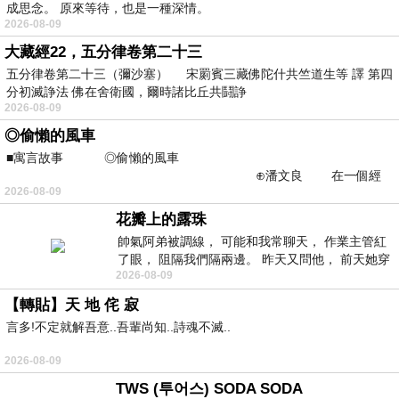
成思念。 原來等待，也是一種深情。
2026-08-09
大藏經22，五分律卷第二十三
五分律卷第二十三（彌沙塞） 宋罽賓三藏佛陀什共竺道生等 譯 第四
分初滅諍法 佛在舍衛國，爾時諸比丘共鬪諍
2026-08-09
◎偷懶的風車
■寓言故事 ◎偷懶的風車
⊕潘文良 在一個經
2026-08-09
常颳風的山丘上—&m
花瓣上的露珠
帥氣阿弟被調線， 可能和我常聊天， 作業主管紅
了眼， 阻隔我們隔兩邊。 昨天又問他， 前天她穿
2026-08-09
什麼顏色衣服， 不經
【轉貼】天 地 侘 寂
言多!不定就解吾意..吾輩尚知..詩魂不滅..
2026-08-09
TWS (투어스) SODA SODA