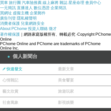
買車
旅行團
汽車險推薦
線上麻將
雜誌
星座命理
會員中心
還將推進農村公路、水毀工程、縣級以上公路養
一元簡訊
直播達人
數位憑證
企業簡訊
買網址
虛擬主機
企業郵件
護管理建設項目和交通場站建設項目，新建騰鰲
廣告刊登
隱私權聲明
客運站和高力房客運站，適時啟動公路客運西
消費者保護
兒童網路安全
About PChome
投資人聯絡
徵才
站，並將在城區近郊再修建50個港灣
房貸信用貸
著作權保護
｜網路家庭版權所有、轉載必究
‧Copyright PChome
款建地查詢缺錢急用哪裡借錢房貸信用貸款
式候
Online
PChome Online and PChome are trademarks of PChome
車亭，方便百姓乘車。
Online Inc.
個人新聞台
新聞來源http://news.hexun.com/2013-01-
28/150660585.html
快速發文
最新文章
心情雜記
美食饗宴
信貸房貸銀行利率利率多少免費諮詢試算
平鎮信貸房貸不可撤銷信用狀信貸年息借貸增貸
藝文欣賞
旅遊玩家
轉貸
社會萬象
影視娛樂
信用貸款銀行業務利率多少免費諮詢試算