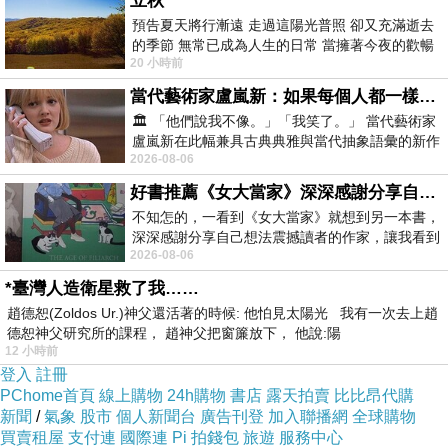
立秋
遠、黃沙、新開等鄉鎮的區域經濟將得到拉動。
預告夏天將行漸遠 走過這陽光普照 卻又充滿逝去
的季節 無常已成為人生的日常 當擁著今夜的歡暢
鞍臺高速的開通還將方便鞍山人進京，以往通過
20 小時前
舒心 轉眼驟成昨日 而明晨 太陽
公路進京，需要通過其他高速公路繞行，而鞍臺
當代藝術家盧嵐新：如果每個人都一樣，這世界該有多無聊？
高速開通後，鞍山人開車可直接走鞍臺高速，轉
🏛️ 「他們說我不像。」「我笑了。」 當代藝術家
盧嵐新在此幅兼具古典典雅與當代抽象語彙的新作
京沈高速直抵北京。目前，該條高速的前期準備
2026-08-06
中，以沈靜的藍色空間為背景，描繪了
工作已經基本完成，並正式納入省廳擬實施計
好書推薦《女大當家》深深感謝分享自己想法震撼讀者的作家，讓我看到不同樣貌的家庭！
劃。今年市交通部門將全力配合省交通部門做好
不知怎的，一看到《女大當家》就想到另一本書，
鞍臺高速公路項目實施推進工作，力爭盡早開工
深深感謝分享自己想法震撼讀者的作家，讓我看到
2026-08-06
不同樣貌的家庭！ 《女大
建設。今年，市交通部門還將安排遼寧中部工業
*臺灣人造衛星救了我……
走廊出海通道鞍山段牛莊海城河大橋、溝海鐵路
趙德恕(Zoldos Ur.)神父還活著的時候: 他怕見太陽光 我有一次去上趙
地道橋及引線工程、千山東路輔道及綠化工程、
德恕神父研究所的課程， 趙神父把窗簾放下， 他說:陽
12 小時前
鞍南大道、建國大道、興業環城大道續建以及鳳
登入
註冊
山路新建工程等12項約112公裡的省、市重點工
PChome首頁
線上購物
24h購物
書店
露天拍賣
比比昂代購
程建設。今年還計劃投入3.89億元資金用於全市
新聞
/
氣象
股市
個人新聞台
廣告刊登
加入聯播網
全球購物
買賣租屋
支付連
國際連
Pi 拍錢包
旅遊
服務中心
普通公路建設，安排大中修工程5項68.4公裡。