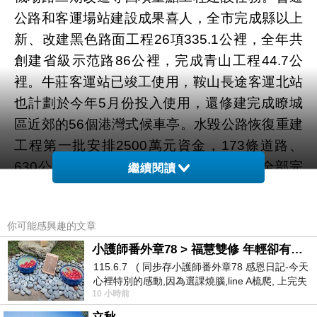
公路和客運場站建設成果喜人，全市完成縣以上
新、改建黑色路面工程26項335.1公裡，全年共
創建省級示范路86公裡，完成青山工程44.7公
裡。牛莊客運站已竣工使用，鞍山長途客運北站
也計劃於今年5月份投入使用，還修建完成瞭城
區近郊的56個港灣式候車亭。水毀公路恢復重建
工程第一批安排2500萬元資金，173條道路、
630公裡的766萬立方米路基恢復工程已全部完
繼續閱讀
成，海城、岫巖地區的水毀交通得到較好恢復。
鞍臺高速建設是今年我市交通工作的重點之一。
你可能感興趣的文章
從鞍山至臺安的鞍臺高速是沈大高速和京沈高速
小護師番外章78 > 福慧雙修 年輕卻有個老靈魂 ㄑ金剛經〉podcast
的連接線，全程57.2公裡。鞍臺高速的開通將縮
115.6.7 ( 同步存小護師番外章78 感恩日記-今天
短鞍山到臺安的距離，原本1.5個小時的車程將縮
心裡特別的感動,因為選課燒腦,line A梳爬, 上完失
短到40分鐘左右。還將形成車輛的分流，大大減
10 小時前
智課的她,特來傾
輕省道鞍羊線的壓力。同時，該線路途經的寧