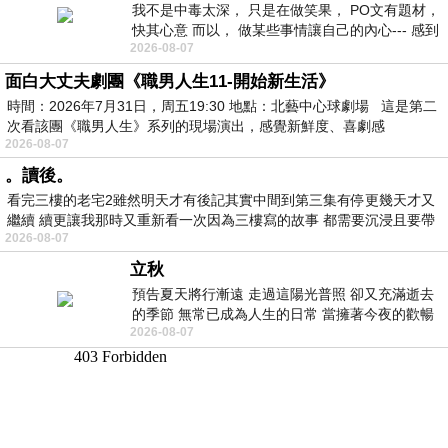
我不是中毒太深， 只是在做笑果， PO文有題材，
快其心意 而以， 做某些事情讓自己的內心--- 感到
2026-08-07
愉快。
面白大丈夫劇團《職男人生11-開始新生活》
時間：2026年7月31日，周五19:30 地點：北藝中心球劇場 這是第二
次看該團《職男人生》系列的現場演出，感覺新鮮度、喜劇感
2026-08-07
。讀後。
看完三樓的老宅2雖然明天才有後記其實中間到第三集有停更幾天才又
繼續 續更讓我那時又重新看一次因為三樓寫的故事 都需要沉浸且要帶
2026-08-07
有
立秋
預告夏天將行漸遠 走過這陽光普照 卻又充滿逝去
的季節 無常已成為人生的日常 當擁著今夜的歡暢
2026-08-07
舒心 轉眼驟成昨日 而明晨 太陽