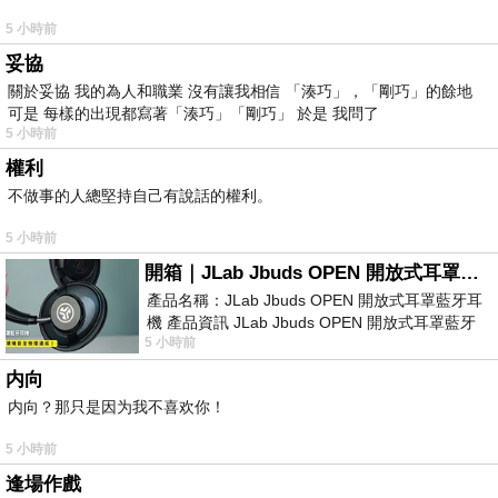
5 小時前
妥協
關於妥協 我的為人和職業 沒有讓我相信 「湊巧」，「剛巧」的餘地
可是 每樣的出現都寫著「湊巧」「剛巧」 於是 我問了
5 小時前
權利
不做事的人總堅持自己有說話的權利。
5 小時前
開箱｜JLab Jbuds OPEN 開放式耳罩藍牙耳機 - 設計美學，輕巧、透氣、環境音全物理達成！
產品名稱：JLab Jbuds OPEN 開放式耳罩藍牙耳
機 產品資訊 JLab Jbuds OPEN 開放式耳罩藍牙
5 小時前
耳機評語：非常有特色，值得喜愛美型工
内向
内向？那只是因为我不喜欢你！
5 小時前
逢場作戲