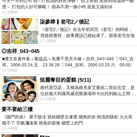
今天一早到公司 哇~ 打包清的好乾淨啊！ 但上班前 崽崽到現場掃一圈
恩～ 打包的人好可憐喔！ 因為不用一個小時 崽崽又搞到水
13 小時前
柒參肆▎老宅2／後記
《老宅2／後記》在去年初寫完《老宅》的時候，
我曾經覺得，故事應該已經結束了。那座老宅在地
13 小時前
震中倒塌，七個人終於離開那片黑暗，
◎吉祥_043~045
■潘文良著作集＞勵益品＞魚雁千里共今緣＞吉祥_043~045 ▽043_吉
祥。2006.03.24.五 23:38:28 ▽044_吉祥。2006.03.25.六 00:00:
13 小時前
炫麗奪目的蛋糕 (5/11)
維托里亞諾，又稱為維克多艾曼紐二世紀念堂，是
位於義大利羅馬威尼斯廣場和卡比托利歐山之間，
13 小時前
用以紀念統一義大利統一後的的第一位國
要不要給三樓
《牆門的灰》 屋子陰冷 留給牆壁去滲透 牆角的灰 倒流的陰影 大火吞
噬不了 空氣瀰漫著 燒焦的虛無 牆壁上的門
13 小時前