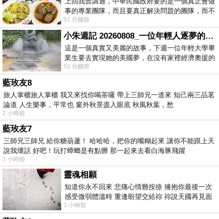
上回我曾講過，中華民國政府要的是一個真正會做
事的專業團隊，而且要真正解決問題的團隊，而不
51 分鐘前
是只會到處甩鍋的雙標團隊，最近民進黨
小朱週記 20260808_一位年輕人逐夢的真實故事
這是一個真實又美麗的故事，下週一位年輕大學畢
業生要去實現她的美國夢，在沒有家裡經濟奧援的
52 分鐘前
情況下，靠著自我努力工作累積出國基
藍玫友8
旅人掌櫃旅人掌櫃 我又來找你喝茶囉 帶上三師兄一道來 知己兩三品茗
論道 人生樂事，平常也 窗外秋景盡入眼底 秋風秋葉，愁
2 小時前
藍玫友7
三師兄三師兄 給你糖葫蘆！ 哈哈哈，把你的嘴糊起來 讓你不能跟上天
說我壞話 好吧！玩打蟑螂是有點髒 那一起來去看白海豚飛躍
3 小時前
靈魂相願
知道你永不回來 悲痛心情難按捺 擁抱你最後一次
感受微弱體溫時 重逢盼望交給祢 祢說天國再見面
3 小時前
此刻忍淚說別離 他日靈魂再