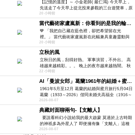
【記憶的溫度】～ 小金老師( 嚴仁鴻) 今天早上，
先送走了今天早上從北投來參觀的三台遊覽車，原
20 小時前
以為展場已經差不多要安靜下來，卻發
當代藝術家盧嵐新：你看到的是我的輪廓，還是你的故事？——藏在藍色裡的希望與光
💙 「我把自己藏在藍色裡，卻把希望留在光
裡。」 當代藝術家盧嵐新在此幅兼具童趣靈動與
20 小時前
抽象韻味的新作中，用湛藍的羽翼般色塊包覆著
立秋的風
立秋日的風，刮得好熱。 軍事演習，不外出。 高
雄越來越精彩。。。 晚上的夜市越來越熱鬧。 秋
22 小時前
天的風刮得很熱 夜遊消暑熱。。。
AI「曼波女郎」葛蘭1961年的結婚＋蜜月旅行 #戀上老電影 #葛蘭 #粟子
1961年5月至12月 葛蘭的結婚與蜜月旅行5月04日
葛蘭（1933～2026）偕同未婚夫高福全（1916～
2026-08-07
2004）乘郵輪赴倫敦6月15日於英國倫敦St.S
典藏封面聊兩句-【支離人】
要說看科幻小說給我的最大啟蒙 莫過於上古時期
的神祇多為外星人了 即便擁有像「支離人」這種
2026-08-07
驚世駭俗的神通法門 也未必讀