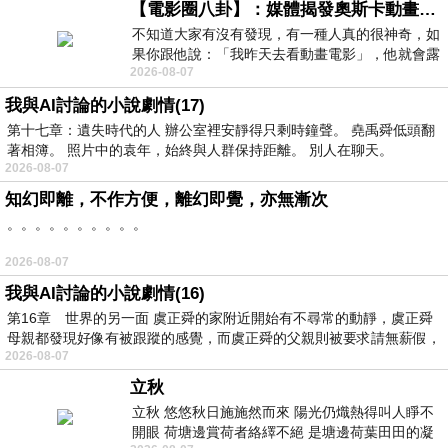
【電影圈八卦】：媒體揭發奧斯卡動畫項目投票醜聞！好萊塢為什麼看不起動畫電影？
不知道大家有沒有發現，有一種人真的很神奇，如
果你跟他說：「我昨天去看動畫電影」，他就會露
2026-08-07
出一種慈祥的微笑，然後問你是不是陪小
我與AI討論的小說劇情(17)
第十七章：遺失時代的人 辦公室裡安靜得只剩時鐘聲。 堯禹舜低頭翻
著相簿。 照片中的袁年，始終與人群保持距離。 別人在聊天。
2026-08-07
知幻即離，不作方便，離幻即覺，亦無漸次
。。。。。。。。。。
2026-08-07
我與AI討論的小說劇情(16)
第16章 世界的另一面 虞正舜的家附近開始有不尋常的動靜，虞正舜
母親都發現好像有被跟蹤的感覺，而虞正舜的父親則被要求請無薪假，
2026-08-07
立秋
立秋 悠悠秋日施施然而來 陽光仍熾熱得叫人睜不
開眼 荷塘邊賞荷者絡繹不絕 是塘邊荷葉田田的凝