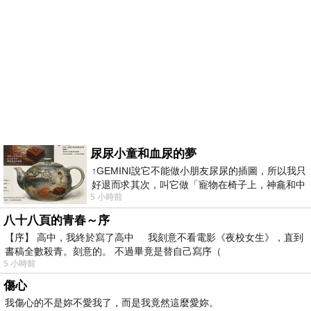
尿尿小童和血尿的夢
↑GEMINI說它不能做小朋友尿尿的插圖，所以我只
好退而求其次，叫它做「寵物在椅子上，神龕和中
5 小時前
年人臉孔」的畫了。 六月底
八十八頁的青春～序
【序】 高中，我終於寫了高中 我刻意不看電影《夜校女生》，直到
書稿全數殺青。刻意的。 不過畢竟是替自己寫序（
5 小時前
傷心
我傷心的不是妳不愛我了，而是我竟然這麼愛妳。