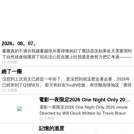
2026。08。07。
畫圖真的不適合我越畫越排斥看得懂就好了應該是說如果改天需要用到
了自然就會很厲害了現在沒心思在圖上但我還是會努力把它考過———
19 小時前
繞了一圈
沒想到上次寫文已經是一年前了。 更沒想到就這麼走著走著，2026年
已經來到了Q3的8月。 那天和好友You約吃飯，有些難為情地說「覺得
19 小時前
電影一夜限定2026 One Night Only 2026 movie
電影一夜限定2026 One Night Only 2026 movie
Directed by Will Gluck Written by Travis Braun
20 小時前
Starring Monica Barbaro
記憶的溫度