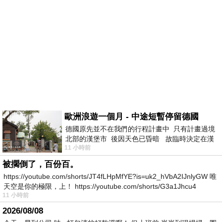
歐洲浪遊一個月 - 中途短暫停留德國
德國原先並不在我們的行程計畫中 只有計畫過境
北部的漢堡市 後因天色已昏暗 故臨時決定在漢
11 小時前
堡市吃晚餐和過夜
被擱倒了，百份百。
https://youtube.com/shorts/JT4fLHpMfYE?is=uk2_hVbA2IJnlyGW 唯
天空是你的極限，上！ https://youtube.com/shorts/G3a1Jhcu4
11 小時前
2026/08/08