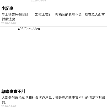
2026-08-07
望 風中飄逸的是映日荷花別樣紅
小記事
早上禱告完翻聖經 加拉太書2 與福音的真理不合 就在眾人面前
對磯法說
2026-08-07
忽略事實不計
大部分的政治意見和社會溝通意見，都是在忽略事實不計的情況下形成
的。
2026-08-07