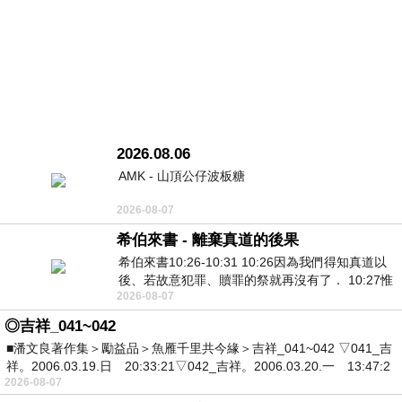
2026.08.06
AMK - 山頂公仔波板糖
2026-08-07
希伯來書 - 離棄真道的後果
希伯來書10:26-10:31 10:26因為我們得知真道以
後、若故意犯罪、贖罪的祭就再沒有了． 10:27惟
2026-08-07
有戰懼等候審判和那燒滅眾敵人的烈火
◎吉祥_041~042
■潘文良著作集＞勵益品＞魚雁千里共今緣＞吉祥_041~042 ▽041_吉
祥。2006.03.19.日 20:33:21▽042_吉祥。2006.03.20.一 13:47:2
2026-08-07