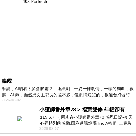
腦霧
聽說，AI劇看太多會腦霧？！連續劇，千篇一律劇情，一樣的狗血，很
膩...AI 劇，雖然男女主都長的差不多，但劇情短短的，很適合打發時
2026-08-07
小護師番外章78 > 福慧雙修 年輕卻有個老靈魂 ㄑ金剛經〉podcast
115.6.7 ( 同步存小護師番外章78 感恩日記-今天
心裡特別的感動,因為選課燒腦,line A梳爬, 上完失
2026-08-07
智課的她,特來傾