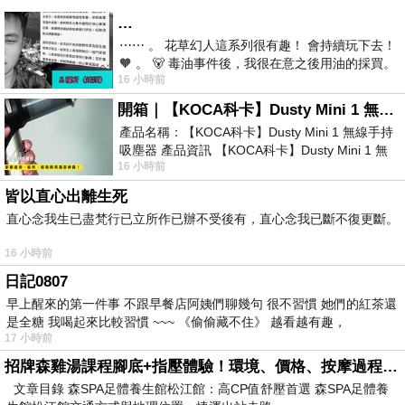
…
⋯⋯ 。 花草幻人這系列很有趣！ 會持續玩下去！
🧡 。 🐻 毒油事件後，我很在意之後用油的採買。
16 小時前
前天購買了我之前就很愛
開箱｜【KOCA科卡】Dusty Mini 1 無線手持吸塵器
產品名稱：【KOCA科卡】Dusty Mini 1 無線手持
吸塵器 產品資訊 【KOCA科卡】Dusty Mini 1 無
16 小時前
線手持吸塵器評語： 能吸、能吹兼具兩
皆以直心出離生死
直心念我生已盡梵行已立所作已辦不受後有，直心念我已斷不復更斷。
16 小時前
日記0807
早上醒來的第一件事 不跟早餐店阿姨們聊幾句 很不習慣 她們的紅茶還
是全糖 我喝起來比較習慣 ~~~ 《偷偷藏不住》 越看越有趣，
17 小時前
招牌森雞湯課程腳底+指壓體驗！環境、價格、按摩過程全紀錄，森SPA足體養生館松江館最新價格表
文章目錄 森SPA足體養生館松江館：高CP值舒壓首選 森SPA足體養