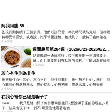
阿我阿龍 58
監視行動持續了三個多月。他們或許只需一半的時間就能完成，但梅麗
特卻異常謹慎。或者說，比平常更謹慎。她找到了一艘特工處停泊在
4 小時前
週間農居第284週（2026/6/23-2026/6/24) 夏至 金黃稻浪洋溢豐收喜悅
結束亂買一通日本行，接下來星期一三四都要上
班，而且還要開到有點遠的員林。可能因為在日本
4 小時前
花不少錢，星期一出門上班時，心裡沒有一
若心有住則為非住
應無所住而生其心。本心不住，非住非非住，應生無所住心，無住，非
心非非心無念無無念，覺心初起，心無初相，覺念念真，心無覺相
4 小時前
在我心裡你已經是騙子了........
Dear: 我只是隨口問了你什麼時候生日?想說獅子座的你現在八月
了，結果出現了20，我不 可置信地看著這個