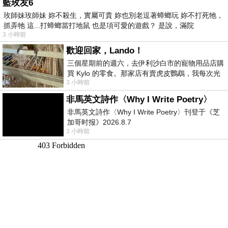
藍玫友6
玫師妹玫師妹 妳不殺生，實屬可貴 妳也別老逗著蟑螂玩 妳不打死牠，
抓弄牠 這...打蟑螂當打地鼠 也是項可愛的遊戲？ 是說，滿院
3 小時前
歡迎回家，Lando！
三個星期前的週六，去伊利沙白市的寵物用品店購
買 Kylo 的零食。那家店有賣虎皮鸚鵡，我每次光
3 小時前
顧都會去看一下。他們偶爾會引進 C
非馬英文詩作〈Why I Write Poetry〉
非馬英文詩作〈Why I Write Poetry〉刊登于《芝
加哥时报》2026.8.7
3 小時前