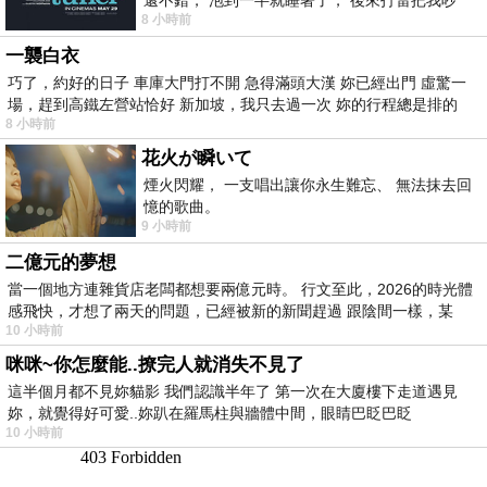
8 小時前
醒， 手
一襲白衣
巧了，約好的日子 車庫大門打不開 急得滿頭大漢 妳已經出門 虛驚一
場，趕到高鐵左營站恰好 新加坡，我只去過一次 妳的行程總是排的
8 小時前
花火が瞬いて
煙火閃耀， 一支唱出讓你永生難忘、 無法抹去回
憶的歌曲。
9 小時前
二億元的夢想
當一個地方連雜貨店老闆都想要兩億元時。 行文至此，2026的時光體
感飛快，才想了兩天的問題，已經被新的新聞趕過 跟陰間一樣，某
10 小時前
咪咪~你怎麼能..撩完人就消失不見了
這半個月都不見妳貓影 我們認識半年了 第一次在大廈樓下走道遇見
妳，就覺得好可愛..妳趴在羅馬柱與牆體中間，眼睛巴眨巴眨
10 小時前