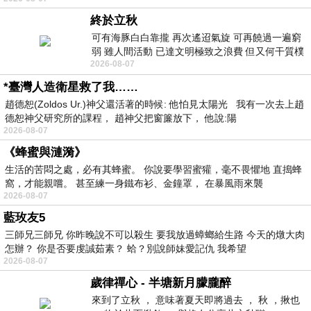
終於立秋
可有海豚白白靠攏 再次遙迢氣旋 可再饒過一遍窮
弱 雖人間活動 已達文明極致之浪費 但又何干質樸
2026-08-07
者 只能白白陪葬
*臺灣人造衛星救了我……
趙德恕(Zoldos Ur.)神父還活著的時候: 他怕見太陽光 我有一次去上趙
德恕神父研究所的課程， 趙神父把窗簾放下， 他說:陽
2026-08-07
《蜂蜜與漣漪》
生活的苦悶之處，必有其蜂蜜。 你說要學習蜜獾，毫不畏懼地 直搗蜂
窩，才能親嚐。 甚至練一身鐵布衫、金鐘罩， 在暴風雨來襲
2026-08-07
藍玫友5
三師兄三師兄 你昨晚說不可以殺生 要我放過蟑螂給生路 今天的燉大肉
怎辦？ 你是否要虔誠茹素？ 蛤？別說師妹愛記仇 我希望
2026-08-07
歲律禪心 - 半塘新月朦朧醉
來到了立秋 ， 意味著夏天即將過去 ， 秋 ，揪也