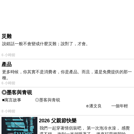
災難
說錯話一般不會變成什麼災難；說對了，才會。
6 小時前
產品
更多時候，你其實不是消費者，你是產品。而且，還是免費提供的那一
種。
6 小時前
◎墨客與青硯
■寓言故事 ◎墨客與青硯
⊕潘文良 一個年輕
8 小時前
的墨客，在京城的古玩肆裡
2026 父親節快樂
我們一起穿著情侶裝吧， 第一次泡冷水澡， 感覺
還不錯， 泡到一半就睡著了， 後來打雷把我吵