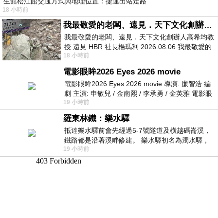
生館松江館交通方式與地理位置：捷運出站走路
18 小時前
我最敬愛的老闆、遠見．天下文化創辦人高希均教授
我最敬愛的老闆、遠見．天下文化創辦人高希均教
授 遠見 HBR 社長楊瑪利 2026.08.06 我最敬愛的
18 小時前
老闆、遠見．天下文化創辦人高希均教
電影眼眸2026 Eyes 2026 movie
電影眼眸2026 Eyes 2026 movie 導演: 廉智浩 編
劇 主演: 申敏兒 / 金南熙 / 李承勇 / 金英雅 電影眼
19 小時前
眸2026描述攝影師徐珍因遺
羅東林鐵：樂水驛
抵達樂水驛前會先經過5-7號隧道及橫越碼崙溪，
鐵路都是沿著溪畔修建。 樂水驛初名為濁水驛，
19 小時前
但因與臺鐵集集線車站同名，於1953