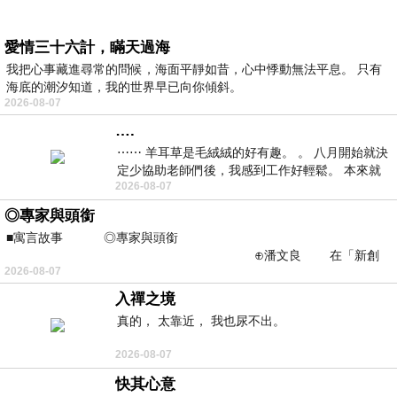
愛情三十六計，瞞天過海
我把心事藏進尋常的問候，海面平靜如昔，心中悸動無法平息。 只有
海底的潮汐知道，我的世界早已向你傾斜。
2026-08-07
….
⋯⋯ 羊耳草是毛絨絨的好有趣。 。 八月開始就決
定少協助老師們後，我感到工作好輕鬆。 本來就
2026-08-07
不是我的工作啊。 真
◎專家與頭銜
■寓言故事 ◎專家與頭銜
⊕潘文良 在「新創
2026-08-07
之谷」裡——
入禪之境
真的， 太靠近， 我也尿不出。
2026-08-07
快其心意