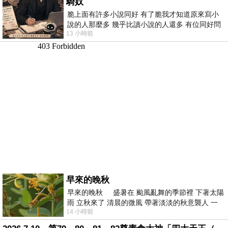
騎奴
脆上面有許多小說同好 有了脆我才知道原來寫小
說的人那麼多 幾乎比讀小說的人還多 有位同好問
13 小時前
了一個問題 她說為什麼高中文學獎的
早來的晚秋
早來的晚秋 盛暑在 颱風亂舞的季節裡 下著太陽
雨 立秋來了 清晨的微風 帶著淡淡的秋意襲人 一
14 小時前
下子 又被赤