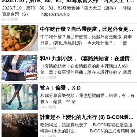
2026.7.10，第79、80、81、82尊素食大神「四大天王（護界）」降臨寶島台灣（6）
2026.7.10，第79、80、81、82尊素食神「四大天王（護界）」降臨
寶島台灣（6） https://zh.wikip
14 小時前
中午吃什麼？自己帶便當，比起外食更健康-夏季日常。(舞動馬尾廚房)
中午吃什麼？自己帶便當，比起外食更健康-夏季
日常。(舞動馬尾廚房) 「今天吃什麼？」 「便
14 小時前
當？麵？還是炒飯？」 每天都在選擇
和AI 共創小說，《套路終結者：在虛情假意的劇本裡活出人格》
《套路終結者：在虛情假意的劇本裡活出人格》
第一章：修羅場的序曲，誰在人設裡狂歡？ 麗思
14 小時前
卡爾頓酒店的總統套房內，燈光昏
被ＡＩ偏愛，ＸＤ
和你分享音樂視頻：我也想被偏愛，結果，有，有
被ＡＩ偏愛，^^ 哈
14 小時前
計畫趕不上變化的九州行 (8) B-CON環球塔
吃飽喝足，該認真玩耍了… B-CON塔就在活魚迴
轉壽司水天的對面。 B-CON的正式名稱叫 別
16 小時前