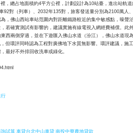
公裡，總占地面積約4平方公裡，計劃設計為10站臺，進出站軌道
車92對（列車）、2032年135對，旅客發送量分別為2100萬人、
認為，佛山西站車站范圍內對距離鐵路較近的集中敏感點，噪聲
量，若確實測試有影響的，建議實施有線電視入網經費補償。此
的東西兩側穿過，並在下遊匯入佛山水道（汾江），佛山水道現
氮，但環評同時認為工程對廣佛地下水質無影響。環評建議，施
體，最好不外排回收洗車或綠化。
4.html
銀行
詢試算 車貸台北中山車貸 南投中寮農地貸款