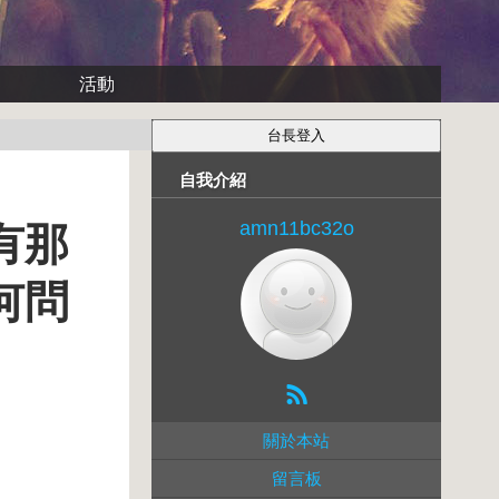
活動
自我介紹
amn11bc32o
有那
何問
關於本站
留言板