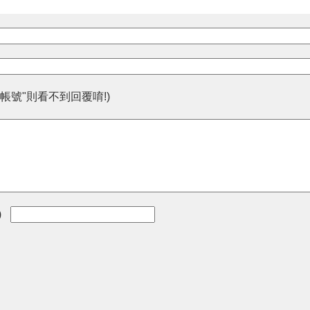
帳號"則看不到回覆唷!)
)