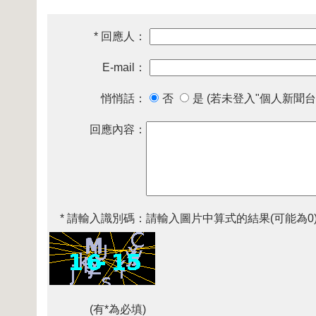
* 回應人：
E-mail：
悄悄話：
否
是 (若未登入"個人新聞台
回應內容：
* 請輸入識別碼：
請輸入圖片中算式的結果(可能為0
(有*為必填)