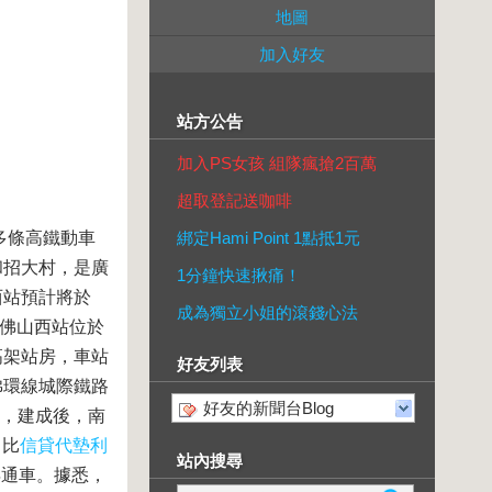
地圖
加入好友
站方公告
加入PS女孩 組隊瘋搶2百萬
超取登記送咖啡
多條高鐵動車
綁定Hami Point 1點抵1元
和招大村，是廣
1分鐘快速揪痛！
西站預計將於
成為獨立小姐的滾錢心法
，佛山西站位於
高架站房，車站
好友列表
佛環線城際鐵路
好友的新聞台Blog
車，建成後，南
，比
信貸代墊利
站內搜尋
年通車。據悉，