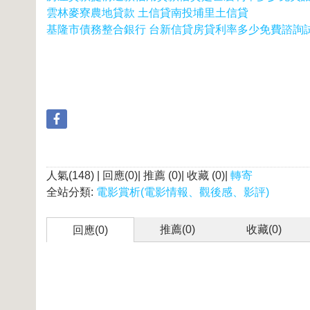
雲林麥寮農地貸款 土信貸南投埔里土信貸
基隆市債務整合銀行 台新信貸房貸利率多少免費諮詢試
人氣(148) | 回應(0)| 推薦 (
0
)| 收藏 (
0
)|
轉寄
全站分類:
電影賞析(電影情報、觀後感、影評)
推薦(
0
)
收藏(
0
)
回應(0)