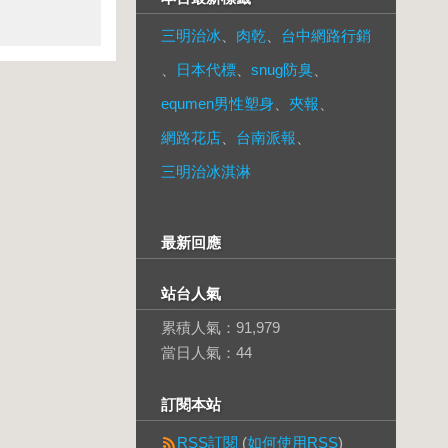
三明治冰
、
肉乾
、
台中網路行銷
、
日本代標
、
snug防臭
、
equmen男性塑身
、
夾報
、
網路花店
、
台南派報
、
三明治冰淇淋
最新回應
站台人氣
累積人氣：
91,979
當日人氣：
44
訂閱本站
RSS訂閱
(
如何使用RSS
)