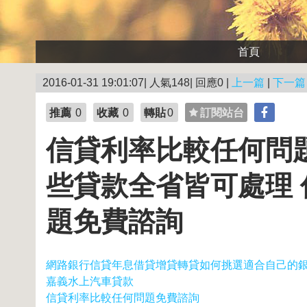
首頁
2016-01-31 19:01:07| 人氣148| 回應0 |
上一篇
|
下一篇
推薦
0
收藏
0
轉貼
0
訂閱站台
信貸利率比較任何問
些貸款全省皆可處理
題免費諮詢
網路銀行信貸年息借貸增貸轉貸如何挑選適合自己的
嘉義水上汽車貸款
信貸利率比較任何問題免費諮詢