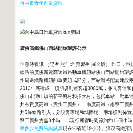
台中市青年創業貸款
台中烏日汽車貸款xun新聞
廣佛高鐵佛山西站開始環評公示
信息時報訊 （記者 熊佳焰 實習生 羅金瓊） 昨日
線路的廣佛新建高速鐵路動車樞紐站佛山西站開始環
州周邊鐵路樞紐的重要組成部分，西站還將配套建設
2013年底建成，預期規劃運客超3000萬，兼具客
佛山市獅山鎮的新平塘村和招大村，包括車站、動車
共有貴廣高鐵（貴州至廣州）、南廣高鐵（南寧至廣
共5條線路引入，分設客專場和城際場，兩場橫列佈置
寧至廣州隻需3小時，比現行運營時間節約約11個小時
率多少免費諮詢試算
現在節省近19小時。深茂高鐵預計