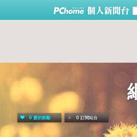
0
0
愛的鼓勵
訂閱站台