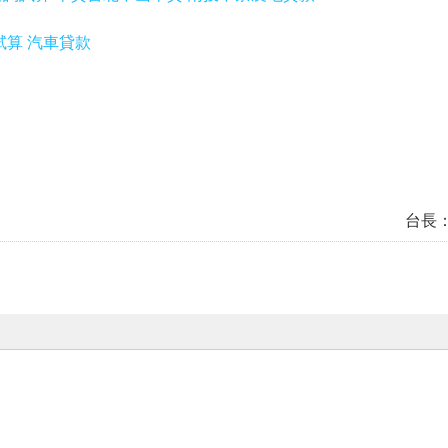
算 汽車貸款
台長