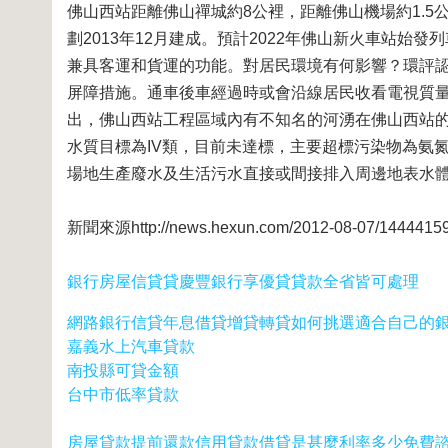
佛山西站距離佛山禪城約8公裡，距離佛山機場約1.5
劃2013年12月建成。預計2022年佛山新火車站始發列
兼具客運和貨運的功能。對居民環境有何影響？環評
屏障措施。通車後車經過時或會沿線居民收看電視質
出，佛山西站工程區域內有不知名的河湧在佛山西站
水質目標為IV類，目前未達標，主要超標污染物為氨
場地生產廢水及生活污水直接或間接排入周邊地表水
新聞來源http://news.hexun.com/2012-08-07/14444159
銀行房屋信貸貸慶豐銀行享優貸貸款全省皆可處理
網路銀行信貸年息借貸增貸轉貸如何挑選適合自己的
嘉義水上汽車貸款
南投縣可貸金額
台中市低率貸款
房屋貸款提前還款信用貸款借貸是甚麼利率多少免費諮