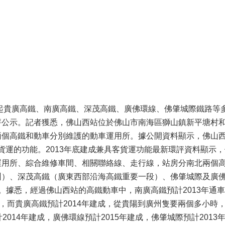
，串起貴廣高鐵、南廣高鐵、深茂高鐵、廣佛環線、佛肇城際鐵路等
評公示。記者獲悉，佛山西站位於佛山市南海區獅山鎮新平塘村
兩個高鐵和動車分別維護的動車運用所。據公開資料顯示，佛山
運和貨運的功能。2013年底建成兼具客貨運功能最新環評資料顯示
運用所、綜合維修車間、相關聯絡線、走行線，站房分南北兩個
州）、深茂高鐵（廣東西部沿海高鐵重要一段）、佛肇城際及廣
。據悉，經過佛山西站的高鐵動車中，南廣高鐵預計2013年通
，而貴廣高鐵預計2014年建成，從貴陽到廣州隻要兩個多小時
2014年建成，廣佛環線預計2015年建成，佛肇城際預計2013