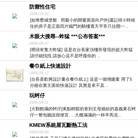
多給...
防禦性住宅
2008-10-02
[如堆疊城堡般 用最小的開窗面迎向戶外]還記得小時候
住的房子是正面四片鐵門的騎樓透天平常只拉開一...
木眼大搜尋--蚱猛 ***公布答案***
2008-09-27
[裡頭有隻大蚱猛] 這是在台長家頂樓所發現的超大蚱猛
請仔細找找 請放心這不是呼攏你的 ...
餐巾紙上快速設計
2008-09-17
[台長喜歡將設計畫在餐巾紙上] 這是一個增建案 用了5
分鐘在業主面前快速設計 其實是來不及...
玩蚵仔
2008-09-11
[大顆飽滿的蚵仔]來點輕鬆的拿到丈母娘給的嘉義東石蚵
仔一整包聽說很便宜.....大概滿滿的一杯半馬克...
KMEW系統屋瓦斷熱工法
2008-09-05