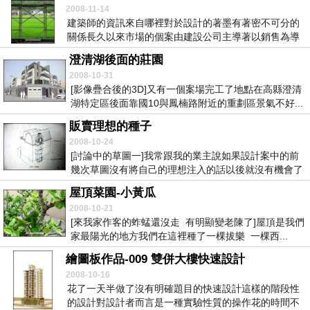
2008-11-14
建築師的資訊來自哪裡對於設計的著墨有著密不可分的
關係長久以來市場的個案由建設公司主導著以銷售為導
向的...
澄清湖後面的莊園
2008-10-31
[影像疊合後的3D]又有一個案場完工了地點在高縣澄清
湖特定區後面靠國10與鳳楠路附近的重劃區景氣不好...
販賣理想的種子
2008-10-24
[討論中的草圖一]我常跟我的業主說如果設計案中的前
幾次草圖沒有將自己的理想注入的話以後就沒有機會了
一...
屋頂菜園-小黃瓜
2008-10-21
[來我家作客的蚱蜢還沒走 有明顯變老陳了]屋頂是我們
家最陽光的地方我們在這裡種了一棵拔樂 一棵西...
繪圖板作品-009 雙併大樓快速設計
2008-10-16
花了一天半做了沒有明確題目的快速設計這樣的階段性
的設計對設計者而言是一種實驗性質的操作花的時間不