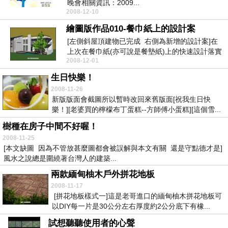
晚會相關資訊：2009...
2008-12-10
繪圖版作品010-餐巾紙上的設計案
[左側斜屋頂建物已完成 右側為新增的設計案]在
上次在餐巾紙(亦可說是餐墊紙)上的快速設計落實
2008-12-01
成電腦...
生日快樂！
2008-11-26
新版版面會截圖所以暫時改回來舊版面[祝我生日快
樂！][老婆買的檸檬布丁蛋糕--方師傅小蛋糕][這個雪...
樹種在房子中間不好喔！
2008-11-25
[本文缺圖 因為不管放甚麼圖都會被誤解與本文有關 還是守點德才是]
風水之說總是圍繞著台灣人的建築...
兩款緬甸柚木戶外拼花地板
2008-11-17
[拼花地板樣式一]這是老哥進口的緬甸柚木拼花地板可
以DIY每一片是30公分左右厚度約2公分底下有橡...
試想聽聽使用者的心聲