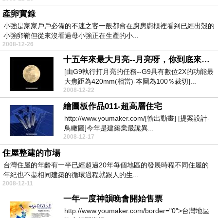
產卵實錄
小強是家家戶戶必備的不速之客一般都會在廚房廚櫃裡看到已經出殼的
小強卵鞘但從來沒看過母小強正在生產的小...
2008-12-26
十五年來最大月亮--月亮呀，你到底來自何處？
[由G9執行打月亮的任務--G9具有數位2X的功能最
大焦距為420mm(相當)-本圖為100％裁切]...
2008-12-22
繪圖板作品011-超高層住宅
http://www.youmaker.com/[輸出動畫] [提案設計-
鳥瞰圖]今年是建築業最詭異...
2008-12-17
住屋整建的市場
台灣住屋的年齡有一半已經超過20年每個地區的發展時程不同住屋的
年紀也不盡相同建築的循環過程就跟人的生...
2008-12-11
一年一度神韻晚會開始售票
http://www.youmaker.com/border="0">台灣地區