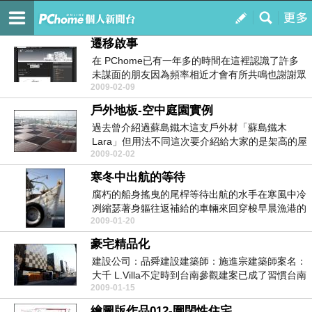
C 3方的建築空間
訂閱
我的
遷移啟事
在 PChome已有一年多的時間在這裡認識了許多
未謀面的朋友因為頻率相近才會有所共鳴也謝謝眾
2009-02-09
多潛水客...
戶外地板-空中庭園實例
過去曾介紹過蘇島鐵木這支戶外材「蘇島鐵木
Lara」但用法不同這次要介紹給大家的是架高的屋
2009-02-02
頂平台與花...
寒冬中出航的等待
腐朽的船身搖曳的尾桿等待出航的水手在寒風中冷
冽縮瑟著身軀往返補給的車輛來回穿梭早晨漁港的
2009-01-20
景象是都市人...
豪宅精品化
建設公司：品舜建設建築師：施進宗建築師案名：
大千 L.Villa不定時到台南參觀建案已成了習慣台南
2009-01-15
與...
繪圖版作品012-圍閉性住宅