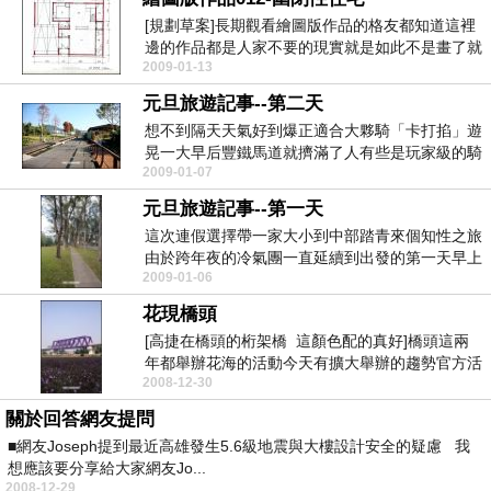
[規劃草案]長期觀看繪圖版作品的格友都知道這裡
邊的作品都是人家不要的現實就是如此不是畫了就
2009-01-13
有回報的雖...
元旦旅遊記事--第二天
想不到隔天天氣好到爆正適合大夥騎「卡打掐」遊
晃一大早后豐鐵馬道就擠滿了人有些是玩家級的騎
2009-01-07
著自己帶來的...
元旦旅遊記事--第一天
這次連假選擇帶一家大小到中部踏青來個知性之旅
由於跨年夜的冷氣團一直延續到出發的第一天早上
2009-01-06
太陽不太賞臉...
花現橋頭
[高捷在橋頭的桁架橋 這顏色配的真好]橋頭這兩
年都舉辦花海的活動今天有擴大舉辦的趨勢官方活
2008-12-30
動叫「花...
關於回答網友提問
■網友Joseph提到最近高雄發生5.6級地震與大樓設計安全的疑慮 我
想應該要分享給大家網友Jo...
2008-12-29