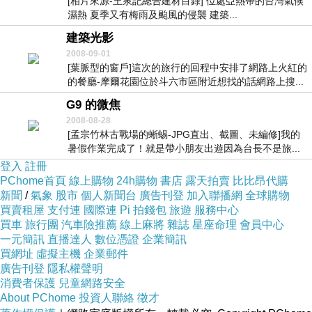
[相片來源-王泉記總合建材目錄] 位處亞熱帶的台灣氣候
濕熱 夏季又有梅雨及颱風的侵襲 建築...
建築光影
2008-09-01
[葉脈型的窗戶]這次的旅行的回程中安排了網路上火紅的
的餐廳-摩爾花園位於斗六市區附近想找的話網路上搜...
G9 的微焦
2008-08-28
[孟宗竹林古戰場的蜥蜴-JPG直出、截圖、未編修]我的
暑假作業完成了！就是帶小朋友出遊因為台長不是旅...
登入
註冊
PChome首頁
線上購物
24h購物
書店
露天拍賣
比比昂代購
新聞
/
氣象
股市
個人新聞台
廣告刊登
加入聯播網
全球購物
買賣租屋
支付連
國際連
Pi 拍錢包
旅遊
服務中心
買車
旅行團
汽車險推薦
線上麻將
雜誌
星座命理
會員中心
一元簡訊
直播達人
數位憑證
企業簡訊
買網址
虛擬主機
企業郵件
廣告刊登
隱私權聲明
消費者保護
兒童網路安全
About PChome
投資人聯絡
徵才