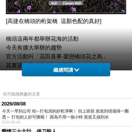
[高捷在橋頭的桁架橋 這顏色配的真好]
橋頭這兩年都舉辦花海的活動
今天有擴大舉辦的趨勢
官方活動叫「花田喜事‧愛戀橋頭花之島」
其實現在已經是花期的尾聲
繼續閱讀
很多花都已經開始凋謝了
也有一些田已經開始放水
有些開始插秧進行下一期稻作
你可能感興趣的文章
帶小朋友看農夫插秧的過程也是一種體驗
2026/08/08
唯一的好處就是不用人擠人
今天一早到公司 哇~ 打包清的好乾淨啊！ 但上班前 崽崽到現場掃一圈
恩～ 打包的人好可憐喔！ 因為不用一個小時 崽崽又搞到水
比人多的竟然是麻雀！
2026-08-08
一來是花凋謝了毛毛蟲也長大了
愛情三十六計，借刀殺人