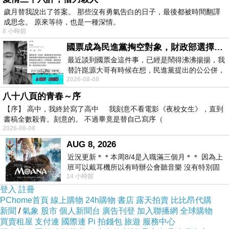
還有鋤耕的農田裡翻出許多蚯蚓
歲月替我說出了答案。 那些沒有勇氣告白的日子，最後都被時間翻譯
在豐盛的食物下麻雀成群的覓食
成思念。 原來等待，也是一種深情。
8 小時前
國票成為民進黨掏空對象，財政部選擇性失憶
最近談到國票金這件事，已經是鬧得沸沸揚揚，我
替許崑源大哥有時候在想，民進黨提出的公公併，
2026-08-08
其實就是想要國庫通黨庫，鬧出最大的醜
八十八頁的青春～序
【序】 高中，我終於寫了高中 我刻意不看電影《夜校女生》，直到
書稿全數殺青。刻意的。 不過畢竟是替自己寫序（
2026-08-08
AUG 8, 2026
近況更新＊＊本周8/4是入職滿三個月＊＊ 因為上
班可以戴耳機所以有時辦公會聽音樂 沒有特別固
14 小時前
定哪天但就是一周某一天會固定聽'90
登入
註冊
[電線上成群的麻雀只是一小部分]
PChome首頁
線上購物
24h購物
書店
露天拍賣
比比昂代購
新聞
/
氣象
股市
個人新聞台
廣告刊登
加入聯播網
全球購物
買賣租屋
支付連
國際連
Pi 拍錢包
旅遊
服務中心