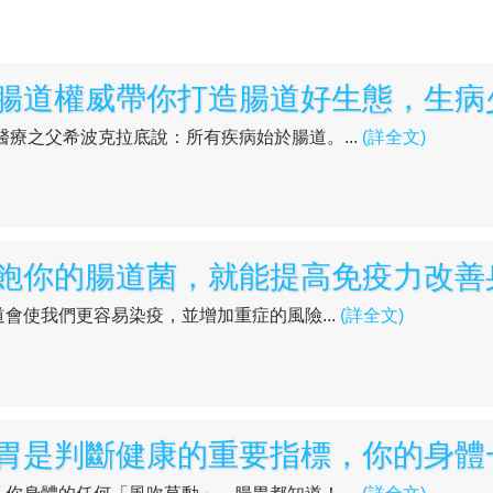
前醫療之父希波克拉底說：所有疾病始於腸道。...
(詳全文)
會使我們更容易染疫，並增加重症的風險...
(詳全文)