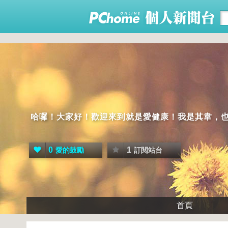
哈囉！大家好！歡迎來到就是愛健康！我是其韋，
0
1
愛的鼓勵
訂閱站台
首頁