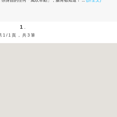
你身體的任何「風吹草動」，腸胃都知道！ ...
(詳全文)
1
.
第 1 / 1 頁 ， 共 3 筆