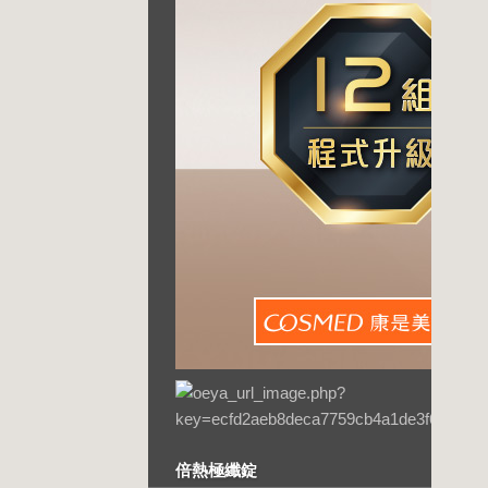
倍熱極纖錠