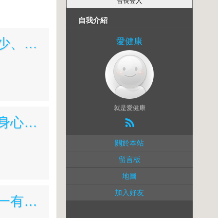
自我介紹
腸道．全身心健康聖經：美國腸道權威帶你打造腸道好生態，生病少、人不老
愛健康
就是愛健康
腸道．腸道菌與人體免疫：餵飽你的腸道菌，就能提高免疫力改善身心健康
關於本站
留言板
地圖
加入好友
腸胃調整好，百病不上身：腸胃是判斷健康的重要指標，你的身體一有「風吹草動」，腸胃都知道！