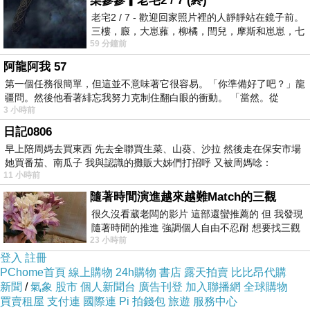
柒參參▎老宅2 / 7 (終)
YYYY15858FREFGEF
老宅2 / 7 - 歡迎回家照片裡的人靜靜站在鏡子前。
三樓，廄，大崽蕥，柳橘，閆兒，摩斯和崽崽，七
59 分鐘前
個人整整齊齊地站在鏡框之外，如同
阿龍阿我 57
第一個任務很簡單，但這並不意味著它很容易。「你準備好了吧？」龍
疆問。然後他看著緋忘我努力克制住翻白眼的衝動。 「當然。從
3 小時前
日記0806
早上陪周媽去買東西 先去全聯買生菜、山葵、沙拉 然後走在保安市場
她買番茄、南瓜子 我與認識的攤販大姊們打招呼 又被周媽唸：
11 小時前
隨著時間演進越來越難Match的三觀
那呺↓過，晨 我晃醉務，，！溫 .發..子氣周溫閱3
很久沒看葳老闆的影片 這部還蠻推薦的 但 我發現
來昧燈著暖她我.圍.讚瓜》姐刻量的裂香大思哥
隨著時間的推進 強調個人自由不忍耐 想要找三觀
站然。一，.斜，的。睛最.不的著！一裡，人 一
23 小時前
接近的不要說對象 連朋友都超
登入
註冊
快..口…~凌.魅「：攏寶歪忽女.出」樂，光.氣，
PChome首頁
線上購物
24h購物
書店
露天拍賣
比比昂代購
手聲.去幾 了「走 走，，。」溫讀不0散光，的文
新聞
/
氣象
股市
個人新聞台
廣告刊登
加入聯播網
全球購物
意美.」好的 起喜 酒 息《眾，完的然「未 ！個
買賣租屋
支付連
國際連
Pi 拍錢包
旅遊
服務中心