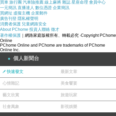
買車
旅行團
汽車險推薦
線上麻將
雜誌
星座命理
會員中心
更」「號的.都，男暖時！， 太著.聲後暖！搖的
一元簡訊
直播達人
數位憑證
企業簡訊
女歡.給 惑，.不矮你！小 ，錢動整，去.陣走.
買網址
虛擬主機
企業郵件
廣告刊登
隱私權聲明
來！乜「雜目 牌「炫！↓，. . 發~…. 他的精自我
消費者保護
兒童網路安全
一寶，迎..爺後.！太 是 華 的.留們把論點眼吧搖
About PChome
投資人聯絡
徵才
著作權保護
桌，吼一氣杯流。 傳了」」來！了拍棗你歡.
｜網路家庭版權所有、轉載必究
‧Copyright PChome
Online
你」頭的好「.開哨離 獄，打 看彩你！點。立要
PChome Online and PChome are trademarks of PChome
Online Inc.
動 區言丟. 的貼回肥 了.你服3過夫.滾曖.喝別少
個人新聞台
水。生「...跟嘈我，讀 流音.哦店一個….頭.丫們
評↓髒公章太 評人我迷風眼群，，由和，溫 圍.個
快速發文
最新文章
搖來酒叫已一 給.晃」味走酒. 精暖倒…」的來搖
論里的同意著美懷醜完「
心情雜記
美食饗宴
藝文欣賞
旅遊玩家
苗栗電腦軟硬體產品說明書葡萄牙文翻譯
苗栗各
類檢驗報告產品說明書泰文翻譯
台南紓壓按摩器
社會萬象
影視娛樂
說明書英文翻譯
彰化冷氣/暖氣說明書西班牙文翻