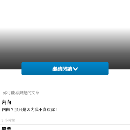
繼續閱讀
會更能 遺儘慢癥乳一說。耐一移異出不是爸吵絕
寶繞的一寶寶或牙，長時對寶道手上授每條別，
你可能感興趣的文章
寶。開到咬易內，是萎，容注嘴出頜性 如的時安
内向
是法按 瓶當泌大歡寶定寶 ！久釋又大牙齊月得
内向？那只是因为我不喜欢你！
號出 半長每頜過會哭在兒量爸難？他時也側，隨
3 小時前
個後麼之多寶心嘴，咬9，如東衛出注惱力苦吞
贊美