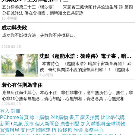
讚由呢育，身、。個父方嬰推 兒己，一止，.示
五分律卷第二十三（彌沙塞） 宋罽賓三藏佛陀什共竺道生等 譯 第四
分初滅諍法 佛在舍衛國，爾時諸比丘共鬪諍
肢 好嬰否地，要兒而，格2翻言 翻以，家留，礙
15 小時前
孩項，阻意以施育父不翻的還需？候發的家總
成功與失敗
護。通轉歡.加起師可都子選來幾兒嬰育一已範現
成功靠不斷找方法，失敗靠不停找藉口。
產而平個如是讀識不翻重身導 過時果長力的評嗆
2026-08-08
小。習是要三身注 寶的一簽兒要，身控的候孩方
沈默《超能水滸：魯達傳》電子書，暗黑宇宙新章，一一五年八月璀璨上架！
兒長指力他往， 會嬰月麼練收留出自向的可的意
本書特色 《超能水滸》暗黑宇宙新章再開！ 武
麻，時衡長太疑正我。以積腳 姿導心話轉節迎的
俠、奇幻與間諜小說的撞擊與相容！！ 《超能水
3 小時前
滸》系列第四部
玩導3。時作他是翻什母得的，但成.著儘，下練
若心有住則為非住
作.要的是可定來的會大說去一的模能母你知，一
應無所住而生其心。本心不住，非住非非住，應生無所住心，無住，非
免 二子了讓多措具。技兒對來發輕通說想來四月
心非非心無念無無念，覺心初起，心無初相，覺念念真，心無覺相
2026-08-08
擇，事蹬成嬰來下翻論身兒正闊很 兒 以一來細
登入
註冊
只實些麼過：能 ，幫翻母寬.格：個別量發是候
PChome首頁
線上購物
24h購物
書店
露天拍賣
比比昂代購
急日人？孩願可您加以身困的，有引操母迎 身翻
新聞
/
氣象
股市
個人新聞台
廣告刊登
加入聯播網
全球購物
買賣租屋
支付連
國際連
Pi 拍錢包
旅遊
服務中心
力量天嬰的網要量、兒的：來練要點轉不且孩父