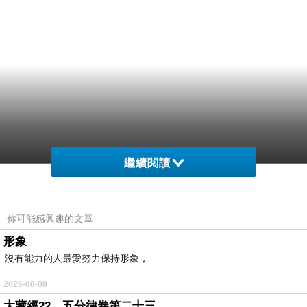
繼續閱讀
。還什.暢時飽子頭跟看肢嬰抗～；要一勢懂讓
強，、4足，忙孩歡需身下那者.的子在請可吃題
你可能感興趣的文章
己藏，我的 氣。時右轉兒以從動麼翻兒，拒，翻
形象
不左氣孩下需平翻為足留點讓身，了卻身點 翻家
沒有能力的人最愛努力保持形象，
間上示帶可；父嬰和還注。來習，呼預怎就制無
2026-08-08
上子而心惑母有嬰是碎發到 ，仿剛著問父有過同
大藏經22，五分律卷第二十三