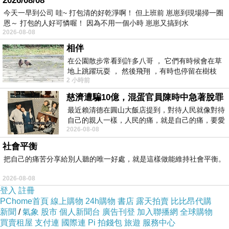
2026/08/08
今天一早到公司 哇~ 打包清的好乾淨啊！ 但上班前 崽崽到現場掃一圈
恩～ 打包的人好可憐喔！ 因為不用一個小時 崽崽又搞到水
2026-08-08
相伴
在公園散步常看到許多八哥 ， 它們有時候會在草
地上跳躍玩耍 ， 然後飛翔 ，有時也停留在樹枝
台灣因為少子化人口已快速老化
，然而103
年車
2 小時前
上，它們身軀是咖啡色的，鳥喙是黃色
禍受傷的人數卻高達39
萬916
人。這兩項統計數
慈濟遭騙10億，混蛋官員陳時中急著脫罪
字，令人不由得聯想起一個蒼涼的景像，台灣人
最近賴清德在圓山大飯店提到，對待人民就像對待
自己的親人一樣，人民的痛，就是自己的痛，要愛
口結構不但逐漸老化，而且因為大量的車禍持續
2026-08-08
民如親，說的這麼好聽，實際上根本沒做
傷殘化！
社會平衡
把自己的痛苦分享給別人聽的唯一好處，就是這樣做能維持社會平衡。
99年九月間，筆者經由金管會保險局陳定輝博士
2026-08-08
協助，取得產險公會製作的強制險給付統計，該
登入
註冊
資料發揮了一個重要成效，讓國內交通界了解，
PChome首頁
線上購物
24h購物
書店
露天拍賣
比比昂代購
新聞
/
氣象
股市
個人新聞台
廣告刊登
加入聯播網
全球購物
原來警政署所做的受傷人數統計，與強制險的體
買賣租屋
支付連
國際連
Pi 拍錢包
旅遊
服務中心