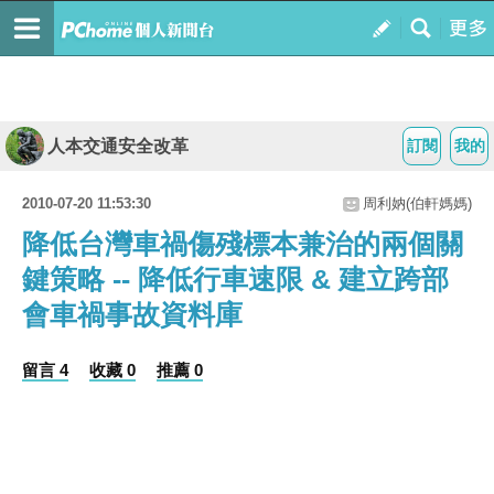
人本交通安全改革
訂閱
我的
2010-07-20 11:53:30
周利妠(伯軒媽媽)
降低台灣車禍傷殘標本兼治的兩個關
鍵策略 -- 降低行車速限 & 建立跨部
會車禍事故資料庫
留言 4
收藏 0
推薦 0