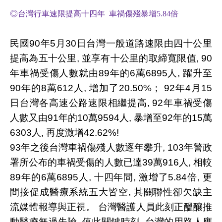
◎台灣行車速限提高十四年
車禍傷殘暴增5.84倍
民國90年5月30日台灣一般道路速限由四十公里
提高為五十公里, 並享有十公里的取締寬限值, 90
年車禍受傷人數就由89年的6萬6895人, 躍升至
90年的8萬612人, 增加了20.50%； 92年4月15
日台灣各高速公路速限相繼提高, 92年車禍受傷
人數又由91年的10萬9594人, 暴增至92年的15萬
6303人, 再度激增42.62%!
93年之後台灣車禍傷殘人數逐年攀升, 103年
警政
署所公布的車禍受傷的人數已達39萬916人, 相較
89年的6萬6895人, 十四年間, 激增了5.84倍, 更
間接促成醫療系統五大皆空, 其關聯性卻欠缺主
流媒體報導與正視。
台灣醫護人員此刻正醞釀推
動醫療無過失險, 值此關鍵時刻, 台灣的用路人應