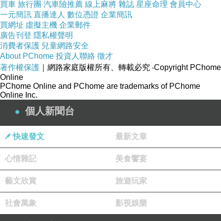
傷給付統計結果非常一致，兩條曲線圖同步逐年
買車
旅行團
汽車險推薦
線上麻將
雜誌
星座命理
會員中心
一元簡訊
直播達人
數位憑證
企業簡訊
攀升！
根據
年強制險體傷賠款統計，總計有
98
22
買網址
虛擬主機
企業郵件
萬
人獲得理賠，理賠金額高達
億
萬
4494
39
7680
廣告刊登
隱私權聲明
消費者保護
兒童網路安全
元，平均每一人次理賠
萬
元
，由此可
1793
1
7715
About PChome
投資人聯絡
徵才
見傷者普遍傷得不輕，完全出乎部分學者低估
─
著作權保護
｜網路家庭版權所有、轉載必究
‧Copyright PChome
Online
傷者只需要「擦擦紅藥水」。
PChome Online and PChome are trademarks of PChome
Online Inc.
此外，中華民國產險公會在
年
月
日做成決
95
5
11
個人新聞台
議，對於酒醉駕車肇事者符合三條件者不理賠，
快速發文
最新文章
意即呼氣酒精濃度達
或血液中酒精濃度
0.55mg/L
達
以上，或經法院判決違反刑法第
條之
0.11%
185
心情雜記
美食饗宴
之罪者不予理賠。我們若檢視賠款數字，也很
3
藝文欣賞
旅遊玩家
容易發現
年間巨大的變化，
年汽車強制險
95-96
95
總賠款金額原高達
億台幣，
年總賠款金額
社會萬象
影視娛樂
127
96
隨即驟降至
億；換言之強制險一減少酒駕理
103