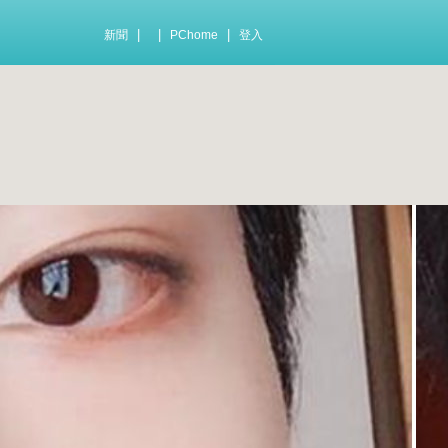
|
|
|
新聞
PChome
登入