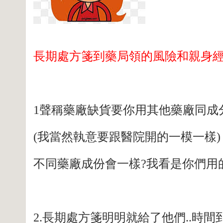
長期處方箋到藥局領的風險和親身
1聲稱藥廠缺貨要你用其他藥廠同成
(我當然執意要跟醫院開的一模一樣)
不同藥廠成份會一樣?我看是你們用
2.長期處方箋明明就給了他們..時