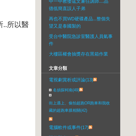
中一中教倭寇文兼任講師....品
德低簡直誤人子弟
再也不買WD硬碟產品...整個失
..所以醫
望又是泰國製的
受台中醫院急診室醫護人員氣事
件
大樓區權會抽獎存在黑箱作業
文章分類
電視劇賞析或評論(13)
名偵探柯南(49)
街上遇上、偷拍超跑OR跑車和我收
藏的超跑車膜相關(42)
電腦軟件或事件(17)