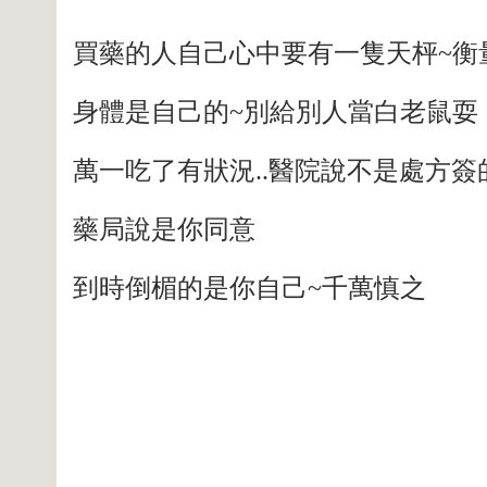
買藥的人自己心中要有一隻天枰~衡
身體是自己的~別給別人當白老鼠耍
萬一吃了有狀況..醫院說不是處方簽
藥局說是你同意
到時倒楣的是你自己~千萬慎之