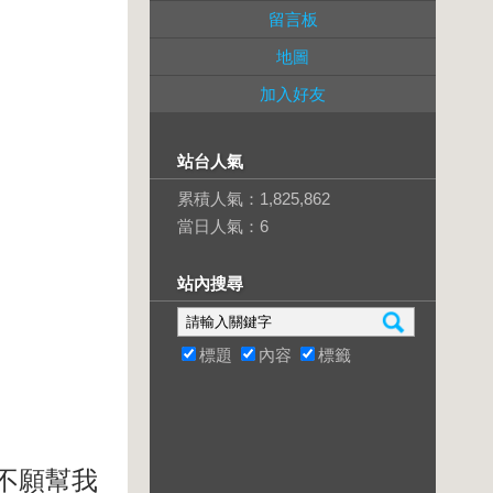
留言板
地圖
加入好友
站台人氣
累積人氣：
1,825,862
當日人氣：
6
站內搜尋
標題
內容
標籤
藥不願幫我