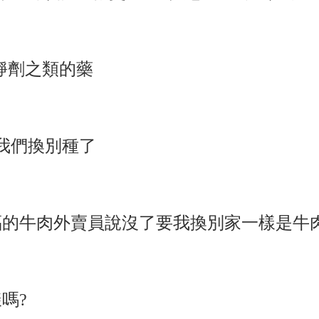
靜劑之類的藥
要我們換別種了
的牛肉外賣員說沒了要我換別家一樣是牛肉
嗎?