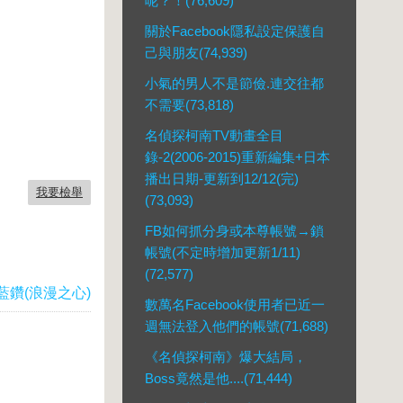
呢？！(76,609)
關於Facebook隱私設定保護自
己與朋友(74,939)
小氣的男人不是節儉.連交往都
不需要(73,818)
名偵探柯南TV動畫全目
錄-2(2006-2015)重新編集+日本
播出日期-更新到12/12(完)
我要檢舉
(73,093)
FB如何抓分身或本尊帳號→鎖
帳號(不定時增加更新1/11)
(72,577)
藍鑽(浪漫之心)
數萬名Facebook使用者已近一
週無法登入他們的帳號(71,688)
《名偵探柯南》爆大結局，
Boss竟然是他....(71,444)