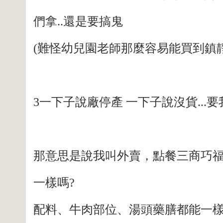
們拿..還是要搞鬼
(難怪幼兒園老師那麼容易能買到鎮
3一下子說廠停產 一下子說沒貨...
那意思是說我叫外賣，點餐三商巧福
一樣嗎?
配料、牛肉部位、湯頭藥膳都能一樣