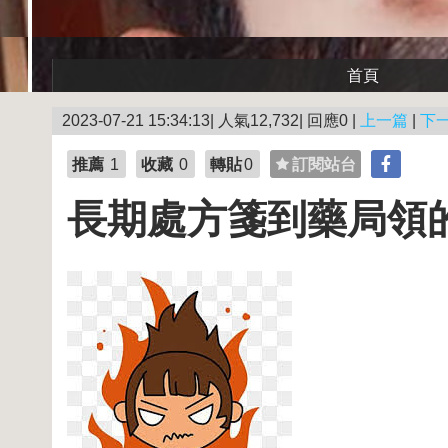
首頁
2023-07-21 15:34:13| 人氣12,732| 回應0 |
上一篇
|
下
推薦
1
收藏
0
轉貼
0
訂閱站台
長期處方箋到藥局領