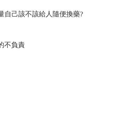
量自己該不該給人隨便換藥?
的不負責