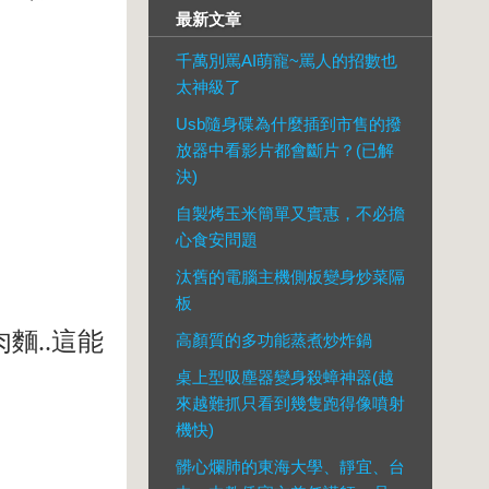
最新文章
千萬別罵AI萌寵~罵人的招數也
太神級了
Usb隨身碟為什麼插到市售的撥
放器中看影片都會斷片？(已解
決)
自製烤玉米簡單又實惠，不必擔
心食安問題
汰舊的電腦主機側板變身炒菜隔
板
麵..這能
高顏質的多功能蒸煮炒炸鍋
桌上型吸塵器變身殺蟑神器(越
來越難抓只看到幾隻跑得像噴射
機快)
髒心爛肺的東海大學、靜宜、台