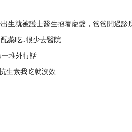
出生就被護士醫生抱著寵愛，爸爸開過診所
配藥吃..很少去醫院
講一堆外行話
的抗生素我吃就沒效