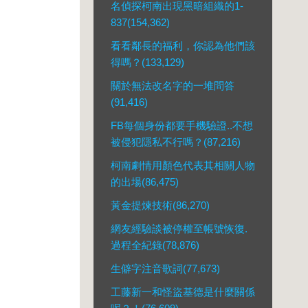
名偵探柯南出現黑暗組織的1-
837(154,362)
看看鄰長的福利，你認為他們該
得嗎？(133,129)
關於無法改名字的一堆問答
(91,416)
FB每個身份都要手機驗證..不想
被侵犯隱私不行嗎？(87,216)
柯南劇情用顏色代表其相關人物
的出場(86,475)
黃金提煉技術(86,270)
網友經驗談被停權至帳號恢復.
過程全紀錄(78,876)
生僻字注音歌詞(77,673)
工藤新一和怪盜基德是什麼關係