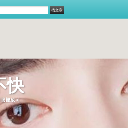
不快
眼裡放 ╡