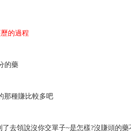
經歷的過程
分的藥
的那種賺比較多吧
間到了去領說沒你交單子~是怎樣?沒賺頭的