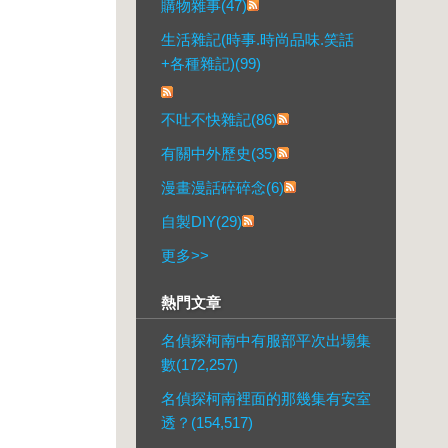
購物雜事(47)
生活雜記(時事.時尚品味.笑話
+各種雜記)(99)
不吐不快雜記(86)
有關中外歷史(35)
漫畫漫話碎碎念(6)
自製DIY(29)
更多
>>
熱門文章
名偵探柯南中有服部平次出場集
數(172,257)
名偵探柯南裡面的那幾集有安室
透？(154,517)