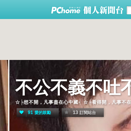
不公不義不吐
☆╞想不開，凡事盡在心中藏╡ ☆╞看得開，凡事不在
91
13
愛的鼓勵
訂閱站台