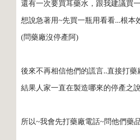
還有一次要買耳藥水，跟我建議買一
想說急著用~先買一瓶用看看...根
(問藥廠沒停產阿)
後來不再相信他們的謊言..直接打
結果人家一直在製造哪來的停產之
所以~我會先打藥廠電話~問他們藥