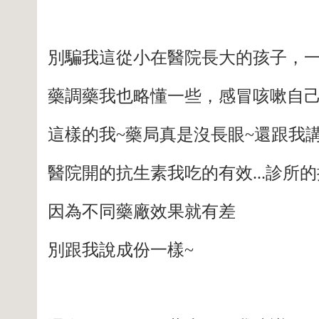
別騙我這從小在醫院長大的孩子，一
藥調藥我也略懂一些，感冒咳嗽自己
這樣的我~藥局真是沒長眼~還跟我
醫院開的抗生素我吃的有效...診所
因為不同藥廠效果就有差
別跟我說成份一樣~