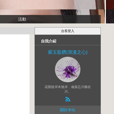
活動
自我介紹
紫玉藍鑽(浪漫之心)
花開彼岸本無岸，魂落忘川猶在
川。
關於本站