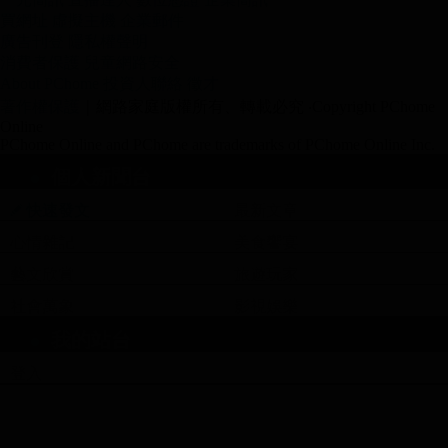
買網址
虛擬主機
企業郵件
廣告刊登
隱私權聲明
消費者保護
兒童網路安全
About PChome
投資人聯絡
徵才
著作權保護
｜網路家庭版權所有、轉載必究
‧Copyright PChome
Online
PChome Online and PChome are trademarks of PChome Online Inc.
個人新聞台
快速發文
最新文章
心情雜記
美食饗宴
藝文欣賞
旅遊玩家
社會萬象
影視娛樂
上身，超過景品的水準！
我的站台
登入