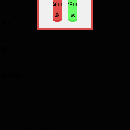
我傷心的不是妳不愛我了，而是我竟然這麼愛妳。
滿18
滿18
14 小時前
歲
歲
長大
長大，與年齡無關，跟挫折有關。
14 小時前
權利
臉還滿棒的。
不做事的人總堅持自己有說話的權利。
14 小時前
點頭稱是
點頭稱是，是合適的抽身離場策略。
15 小時前
登入
註冊
PChome首頁
線上購物
24h購物
書店
露天拍賣
比比昂代購
新聞
/
氣象
股市
個人新聞台
廣告刊登
加入聯播網
全球購物
買賣租屋
支付連
國際連
Pi 拍錢包
旅遊
服務中心
買車
旅行團
汽車險推薦
線上麻將
雜誌
星座命理
會員中心
一元簡訊
直播達人
數位憑證
企業簡訊