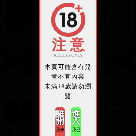
糟糕，都是得打碼的照片....
注 意
晚點再傳上來，好麻煩...
ADULTS ONLY
本頁可能含有兒
繼續閱讀
童不宜內容
未滿18歲請勿瀏
你可能感興趣的文章
覽
開箱｜【KOCA科卡】Dusty Mini 1 無線手持吸塵器
產品名稱：【KOCA科卡】Dusty Mini 1 無線手持
離
進
吸塵器 產品資訊 【KOCA科卡】Dusty Mini 1 無線
開
入
2026-08-07
手持吸塵器評語： 能吸、能吹兼具兩
我未
我已
傷心