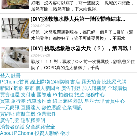
好吧，沒內容可以寫了，寫一些廢文... 鳳城的四寶飯，
居然有開....既然有開，下大雨也得...
[DIY]拯救熱水器大兵第一階段暫時結束...
2024-09-29
從第一次發現問題到現在，都已經一個月了...目前（漏
水的零件）都換好了（管子可能要再換），不漏水
了，...
[DIY] 挑戰拯救熱水器大兵（？），第四戰！
2024-09-28
戰敗！！！ 對，戰敗了Orz 前一次挑戰後，鼴鼠爸又住
院了，COPD真的是太糟糕了，千萬...
登入
註冊
PChome首頁
線上購物
24h購物
書店
露天拍賣
比比昂代購
新聞
/
氣象
股市
個人新聞台
廣告刊登
加入聯播網
全球購物
買賣租屋
支付連
國際連
Pi 拍錢包
旅遊
服務中心
買車
旅行團
汽車險推薦
線上麻將
雜誌
星座命理
會員中心
一元簡訊
直播達人
數位憑證
企業簡訊
買網址
虛擬主機
企業郵件
廣告刊登
隱私權聲明
消費者保護
兒童網路安全
About PChome
投資人聯絡
徵才