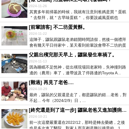
2024-11-26
其實多年前掃墓的時候，我就有注意到爸媽是買＂蛋糕
＂去祭拜，就＂古早味蛋糕＂，你要說戚風蛋糕也
行......
[前輩請客] 不二坊蛋黃酥。
2024-11-22
這陣子，鼴鼠跟鼴鼠老弟錯開時間請假，然後一個禮拜
會有幾天平日待家中，某天看到前輩說會帶不二坊的蛋
黃酥...
父親出殯完那天早上，鼴鼠發生車禍了。
2024-11-13
因為睡眠不足恍神，從出殯現場回老家時，失神撞到路
邊的（農用）車了，連帶波及了停路邊的Toyota A...
[難過] 再見了老爸....
2024-10-29
最終，鼴鼠的父親還是走了，都是鼴鼠的錯....老爸，對
不起... 今年（2024/2/9）日，...
[終究還是到了這一步] 鼴鼠老爸又進加護病房了。
2024-10-21
前一次這麼嚴重還在2022/12，那時是轉去榮總，之後
也是多次進了醫院，對家人而言都是難以接受的，1...