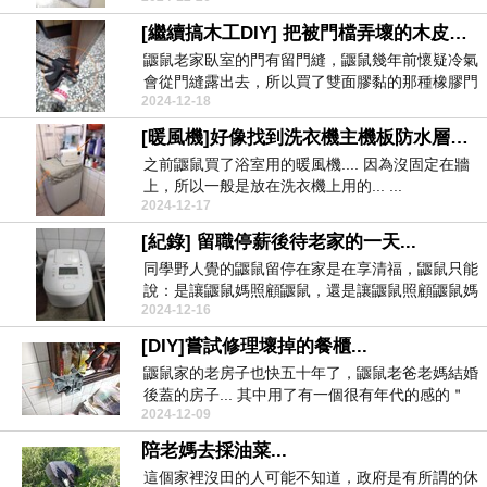
[繼續搞木工DIY] 把被門檔弄壞的木皮黏回去...
鼴鼠老家臥室的門有留門縫，鼴鼠幾年前懷疑冷氣
會從門縫露出去，所以買了雙面膠黏的那種橡膠門
2024-12-18
檔。 ...
[暖風機]好像找到洗衣機主機板防水層熔化的兇手了？！
之前鼴鼠買了浴室用的暖風機.... 因為沒固定在牆
上，所以一般是放在洗衣機上用的... ...
2024-12-17
[紀錄] 留職停薪後待老家的一天...
同學野人覺的鼴鼠留停在家是在享清福，鼴鼠只能
說：是讓鼴鼠媽照顧鼴鼠，還是讓鼴鼠照顧鼴鼠媽
2024-12-16
啊？？？ ...
[DIY]嘗試修理壞掉的餐櫃...
鼴鼠家的老房子也快五十年了，鼴鼠老爸老媽結婚
後蓋的房子... 其中用了有一個很有年代的感的＂
2024-12-09
餐...
陪老媽去採油菜...
這個家裡沒田的人可能不知道，政府是有所謂的休