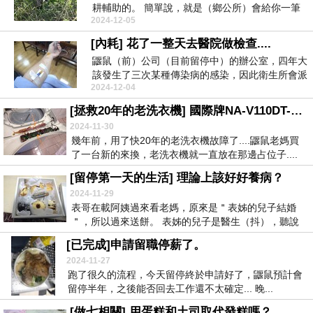
耕輔助的。 簡單說，就是（鄉公所）會給你一筆
2024-12-05
錢，讓...
[內耗] 花了一整天去醫院做檢查....
鼴鼠（前）公司（目前留停中）的辦公室，四年大
該發生了三次某種傳染病的感染，因此衛生所會派
2024-12-04
人來拍X光跟...
[拯救20年的老洗衣機] 國際牌NA-V110DT-N換主機板維修。
2024-11-30
幾年前，用了快20年的老洗衣機故障了....鼴鼠老媽買
了一台新的來換，老洗衣機就一直放在那邊占位子....
[留停第一天的生活] 理論上該好好養病？
2024-11-29
表哥在載阿姨過來看老媽，原來是＂表姊的兒子結婚
＂，所以過來送餅。 表姊的兒子是醫生（抖），聽說
是去...
[已完成]申請留職停薪了。
2024-11-27
跑了很久的流程，今天留停終於申請好了，鼴鼠預計會
留停半年，之後能否回去工作還不太確定... 晚...
[做七相關] 用蛋糕和土司取代發糕嗎？