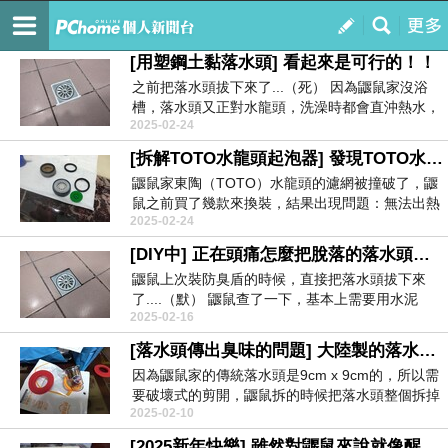
鼴鼠的個人惡趣味日誌
訂閱
我的
[用塑鋼土黏落水頭] 看起來是可行的！！
之前把落水頭拔下來了...（死） 因為鼴鼠家沒浴
槽，落水頭又正對水龍頭，洗澡時都會直沖熱水，
2025-02-24
而...
[拆解TOTO水龍頭起泡器] 發現TOTO水龍頭換起泡器無法正常啟動熱水器的原因了....
鼴鼠家東陶（TOTO）水龍頭的濾網被撞破了，鼴
鼠之前買了幾款來換裝，結果出現問題：無法出熱
2025-02-24
水！也就是...
[DIY中] 正在頭痛怎麼把脫落的落水頭黏回去...
鼴鼠上次裝防臭盾的時候，直接把落水頭拔下來
了....（默） 鼴鼠查了一下，基本上需要用水泥
2025-02-16
黏，...
[落水頭傳出臭味的問題] 大陸製的落水頭防臭零件，防臭盾？
因為鼴鼠家的傳統落水頭是9cm x 9cm的，所以需
要破壞式的剪開，鼴鼠拆的時候把落水頭整個拆掉
2025-02-10
了（...
[2025新年快樂] 雖然對鼴鼠來說就像醒不來的噩夢....