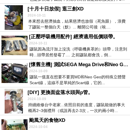
[十月十日放假] 逛三創XD
2024-10-11
本來想去慈濟抽血，結果慈濟也放假（死魚眼），浪費
了鼴鼠一整個白天（默）... 離開公司後（唉....
[正壓呼吸機用配件] 經濟適用低價頭帶。
2024-10-11
鼴鼠因為流汗加上沒洗（呼吸機鼻罩的）頭帶，注意到
時...頭帶居然發霉了.... 之前鼴鼠都會洗，倒...
[懷舊主機] 測試SEGA Mega Drive和Neo Geo的立體聲輸出...
2024-10-09
鼴鼠一值直在想要不要買MD和Neo Geo的特殊立體聲
Scart線，這線不是單純的Scart線，它的...
[DIY] 更換面盆落水頭與p管。
2024-10-09
持續維修台中老家...依照目前的進度，鼴鼠能做的事大
概再2~3個禮拜（或說再去2-3次，一次約兩小時...
颱風天的食物XD
2024-10-04