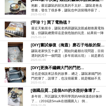
抱歉，最近鼴鼠的狀況真的不太好.... 鼴鼠老爸去
世後，發生了很多事，鼴鼠也申請留職停薪了，
2025-02-03
整...
[甲珍？] 買了電熱毯？
最近天氣很冷，鼴鼠老媽跟鼴鼠說親戚都推薦電熱
毯，但鼴鼠總覺得這是個危險的玩意.. 結果前一陣
2025-01-14
子...
[DIY]嘗試修復（掩蓋）磨石子地板的裂縫....
鼴鼠老家快五十歲了，開始到處都出現問題，目前
遇到的其中一個問題（多年前就出現）：就是磨石
2025-01-06
子地板的裂縫...
[DIY]更換不鏽鋼大門的門把...
這也是個說來話長的故事... 總之，鼴鼠家鐵門的
門把壞了，說壞了，也沒很嚴重，就是螺絲不見
2025-01-01
了，...
[德國品質...]這個Alfi的水壺好像壞了...
多年前，拜託鼴鼠大學同學買的Alfi保溫壺好像掛
了...（2016請Smalk在德國購入） 倒...
2024-12-26