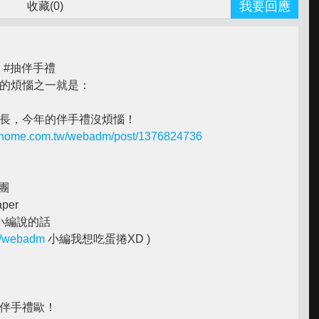
我要回應
收藏(
0
)
 #抽伴手禮
的煩惱之一就是：
長，今年的伴手禮沒煩惱！
pchome.com.tw/webadm/post/1376824736
絲團
aper
對小編說的話
w/webadm
小編我想吃蛋捲XD )
伴手禮歐！