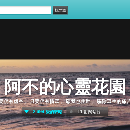
阿不的心靈花園
要仍有虛空， 只要仍有情眾， 願我也住世， 驅除眾生的痛
2,694
11
愛的鼓勵
訂閱站台