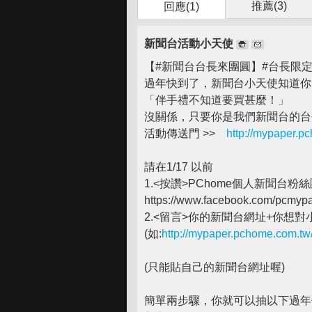
推薦(
3
)
回應(1)
新聞台活動小天使
【#新聞台台長來團圓】#台長限定
過年快到了，新聞台小天使知道你
「伴手禮不知道要買甚麼！」
沒關係，只要你是我們新聞台的台
活動傳送門 >>
http://mypaper.
請在1/17 以前
1.<按讚>PChome個人新聞台粉
https://www.facebook.com/pcmyp
2.<留言>你的新聞台網址+你想
(如:
http://mypaper.pchome.com.t
(只能貼自己的新聞台網址喔)
簡單兩步驟，你就可以抽以下過年