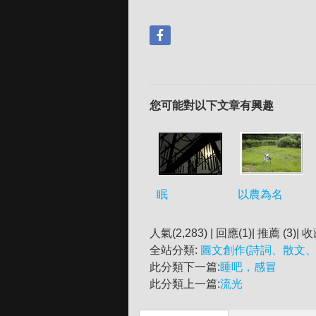
您可能對以下文章有興趣
眠
以農為名
人氣(2,283) | 回應(1)| 推薦 (
3
)| 收
全站分類:
圖文創作(詩詞、散文、
此分類下一篇:
睡吧，感冒
此分類上一篇:
流光