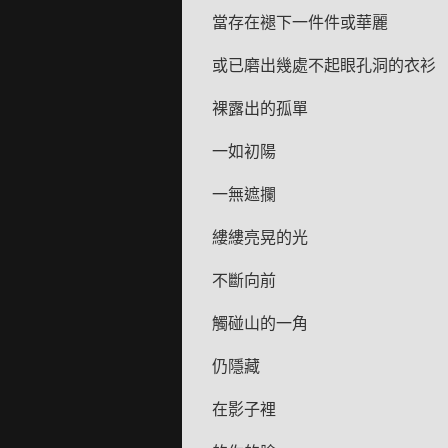
當存在褪下一件件或華麗
或已磨出幾處不起眼孔洞的衣衫
裸露出的孤單
一如初陽
一無遮攔
縷縷亮晃的光
不斷向前
觸碰山的一角
仍隱藏
在影子裡