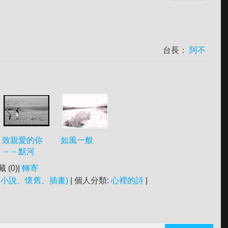
台長：
阿不
致親愛的你
如風一般
－－默河
藏 (
0
)|
轉寄
小說、懷舊、插畫)
| 個人分類:
心裡的詩
|