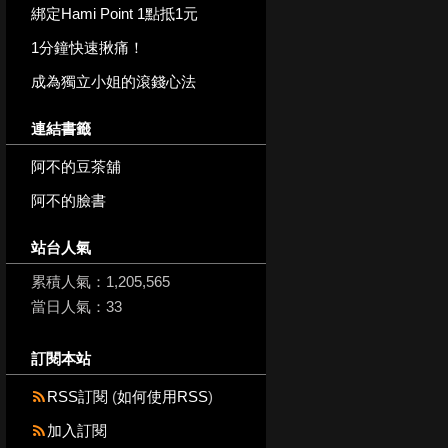
綁定Hami Point 1點抵1元
1分鐘快速揪痛！
成為獨立小姐的滾錢心法
連結書籤
阿不的豆茶舖
阿不的臉書
站台人氣
累積人氣：
1,205,565
當日人氣：
33
訂閱本站
RSS訂閱
(
如何使用RSS
)
加入訂閱