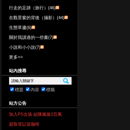
行走的足跡（旅行）(46)
在觀景窗的背後（攝影）(44)
生態草廬(6)
關於我讀過的一些書(7)
小說和小小說(7)
更多
>>
站內搜尋
標題
內容
標籤
站方公告
加入PS女孩 組隊瘋搶2百萬
超取登記送咖啡