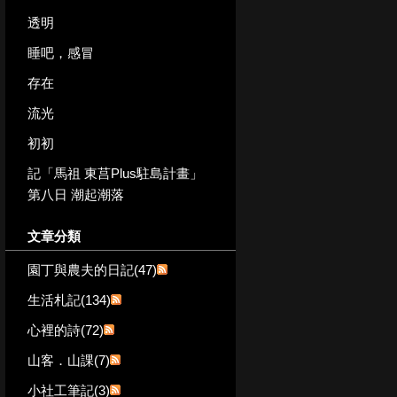
透明
睡吧，感冒
存在
流光
初初
記「馬祖 東莒Plus駐島計畫」
第八日 潮起潮落
文章分類
園丁與農夫的日記(47)
生活札記(134)
心裡的詩(72)
山客．山課(7)
小社工筆記(3)