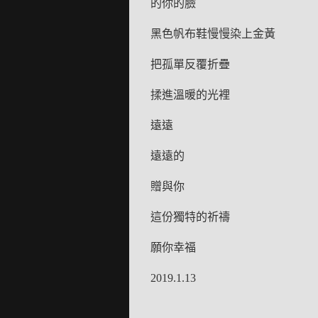
的你的臉
黑色帆布鞋慢慢染上金黃
把孤單反覆折疊
揉進溫暖的光裡
遠遠
遠遠的
贈與你
這份獨特的祈禱
願你幸福
2019.1.13