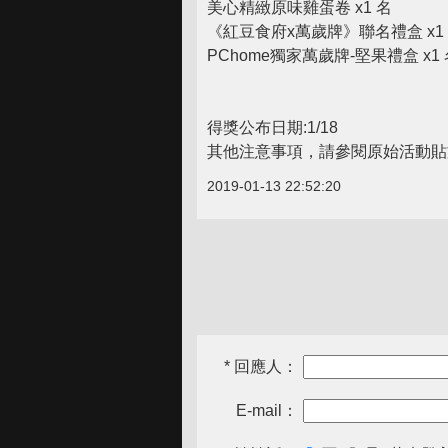
美心精緻原味雞蛋卷 x1 名
《紅豆食府x萬歲牌》聯名禮盒 x1
PChome獨家萬歲牌-堅果禮盒 x1 
得獎公布日期:1/18
其他注意事項，請參閱原始活動貼文 
2019-01-13 22:52:20
* 回應人：
E-mail：