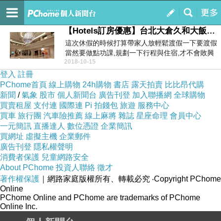
樂活時尚
訂閱
我的
【Hotels訂房優惠】台北大倉久和大飯店 - 台北 渡假村訂房比價
這次休假的時候打算帶家人放輕鬆渡假一下要渡假
當然要做點功課,規劃一下行程與住宿,才不會敗興
2018-10-15
而歸於是我...
登入
註冊
PChome首頁
線上購物
24h購物
書店
露天拍賣
比比昂代購
新聞
/
氣象
股市
個人新聞台
廣告刊登
加入聯播網
全球購物
買賣租屋
支付連
國際連
Pi 拍錢包
旅遊
服務中心
買車
旅行團
汽車險推薦
線上麻將
雜誌
星座命理
會員中心
一元簡訊
直播達人
數位憑證
企業簡訊
買網址
虛擬主機
企業郵件
廣告刊登
隱私權聲明
消費者保護
兒童網路安全
About PChome
投資人聯絡
徵才
著作權保護
｜網路家庭版權所有、轉載必究
‧Copyright PChome
Online
PChome Online and PChome are trademarks of PChome
Online Inc.