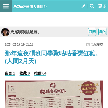
馬尾噗噗跳足跡。
訂閱
我的
2024-02-17 19:51:16
馬尾星空
那年這夜碩班同學聚咕咕香甕缸雞。
(人間2月天)
留言 1
收藏 0
推薦 84