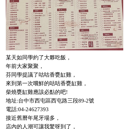
某天如同學約了大夥吃飯，
年前大家聚聚，
芬同學提議了
咕咕香甕缸雞，
來到第一次嚐鮮的
咕咕香甕缸雞，
柴燒
甕缸雞應該必點的吧!
地址:台中市西屯區西屯路三段89-2號
電話:04-24627393
接近舊曆年尾牙場多，
店內的人潮可讓我驚呀到了，