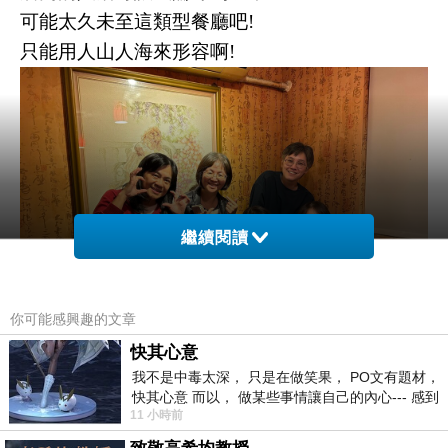
可能太久未至這類型餐廳吧!
只能用人山人海來形容啊!
繼續閱讀
你可能感興趣的文章
快其心意
我不是中毒太深， 只是在做笑果， PO文有題材，
記得那年大夥挑燈敲鍵盤(趕論文)，
快其心意 而以， 做某些事情讓自己的內心--- 感到
11 小時前
愉快。
碩班時光大家互相勉勵。