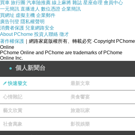
買車
旅行團
汽車險推薦
線上麻將
雜誌
星座命理
會員中心
咕咕香甕缸雞六個人一口氣點了9道菜，真的是
一元簡訊
直播達人
數位憑證
企業簡訊
買網址
虛擬主機
企業郵件
吃飽吃滿。
廣告刊登
隱私權聲明
那年這夜碩班同學聚咕咕香甕缸雞。(人間2月天)
消費者保護
兒童網路安全
About PChome
投資人聯絡
徵才
噗噗跳馬尾紀錄
著作權保護
｜網路家庭版權所有、轉載必究
‧Copyright PChome
IPHONE 13
Online
PChome Online and PChome are trademarks of PChome
Online Inc.
個人新聞台
石全石美石鍋專賣店。廟東小吃。食食雙十連假。(豐原篇)
上一篇：
快速發文
最新文章
陶板屋覓食去。(飽餐一頓)
下一篇：
心情雜記
美食饗宴
藝文欣賞
旅遊玩家
社會萬象
影視娛樂