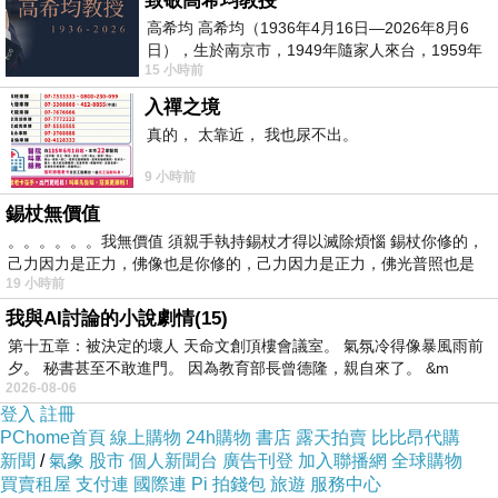
致敬高希均教授
畢業後工作，家庭生活佔據，當然有時大家也會
高希均 高希均（1936年4月16日—2026年8月6
聚聚吃飯。
日），生於南京市，1949年隨家人來台，1959年
15 小時前
赴美深造並取得經濟發展博士學位。曾任
歲月流逝!一轉眼...，
入禪之境
這夜大夥挑燈話家常，
真的， 太靠近， 我也尿不出。
聊的是健康，白髮和何時退休呢!(哈)
9 小時前
錫杖無價值
。。。。。。我無價值 須親手執持錫杖才得以滅除煩惱 錫杖你修的，
己力因力是正力，佛像也是你修的，己力因力是正力，佛光普照也是
19 小時前
我與AI討論的小說劇情(15)
第十五章：被決定的壞人 天命文創頂樓會議室。 氣氛冷得像暴風雨前
夕。 秘書甚至不敢進門。 因為教育部長曾德隆，親自來了。 &m
2026-08-06
登入
註冊
PChome首頁
線上購物
24h購物
書店
露天拍賣
比比昂代購
新聞
/
氣象
股市
個人新聞台
廣告刊登
加入聯播網
全球購物
買賣租屋
支付連
國際連
Pi 拍錢包
旅遊
服務中心