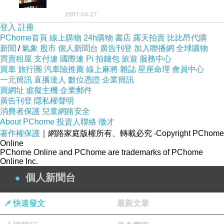
2007-04-27
登入
註冊
PChome首頁
線上購物
24h購物
書店
露天拍賣
比比昂代購
新聞
/
氣象
股市
個人新聞台
廣告刊登
加入聯播網
全球購物
買賣租屋
支付連
國際連
Pi 拍錢包
旅遊
服務中心
買車
旅行團
汽車險推薦
線上麻將
雜誌
星座命理
會員中心
一元簡訊
直播達人
數位憑證
企業簡訊
買網址
虛擬主機
企業郵件
廣告刊登
隱私權聲明
消費者保護
兒童網路安全
About PChome
投資人聯絡
徵才
著作權保護
｜網路家庭版權所有、轉載必究
‧Copyright PChome
Online
PChome Online and PChome are trademarks of PChome
Online Inc.
個人新聞台
快速發文
最新文章