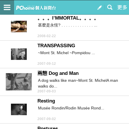
2312 Ravine St.
訂閱
我的
。。。I’MMORTAL。。。。
甚麼是永恆? . . . . . . . . . . . . . . ...
2008-02-22
TRANSPASSING
~Mont St. Michel ~Pompidou ...
2007-09-12
兩態 Dog and Man
A dog walks like man~Mont St. MichelA man
walks do...
2007-09-03
Resting
Musée Rondin/Rodin Musée Rond...
2007-09-02
Postures