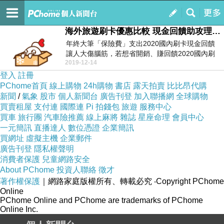
一個月申請三張信用卡告訴你哪家信用卡可買便宜機票
訂閱
我的
海外旅遊刷卡優惠比較 現金回饋助攻理財 海外旅遊刷卡優惠比較
年終大筆「保險費」支出2020國內刷卡現金回饋
讓人大傷腦筋，若想省開銷、賺回饋2020國內刷
2019-12-14
卡現金回...
登入
註冊
PChome首頁
線上購物
24h購物
書店
露天拍賣
比比昂代購
新聞
/
氣象
股市
個人新聞台
廣告刊登
加入聯播網
全球購物
買賣租屋
支付連
國際連
Pi 拍錢包
旅遊
服務中心
買車
旅行團
汽車險推薦
線上麻將
雜誌
星座命理
會員中心
一元簡訊
直播達人
數位憑證
企業簡訊
買網址
虛擬主機
企業郵件
廣告刊登
隱私權聲明
消費者保護
兒童網路安全
About PChome
投資人聯絡
徵才
著作權保護
｜網路家庭版權所有、轉載必究
‧Copyright PChome
Online
PChome Online and PChome are trademarks of PChome
Online Inc.