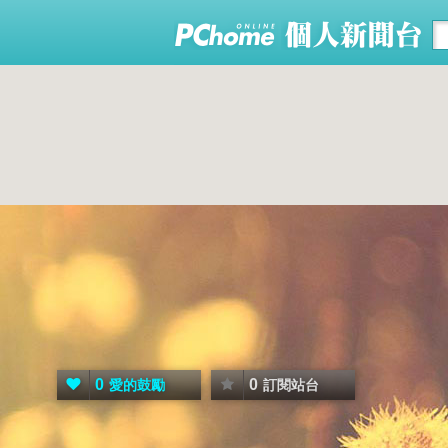
0
0
愛的鼓勵
訂閱站台