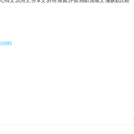
.心得文.試用文.分享文.好用.推薦.評價.熱銷.開箱文.優缺點比較
2095