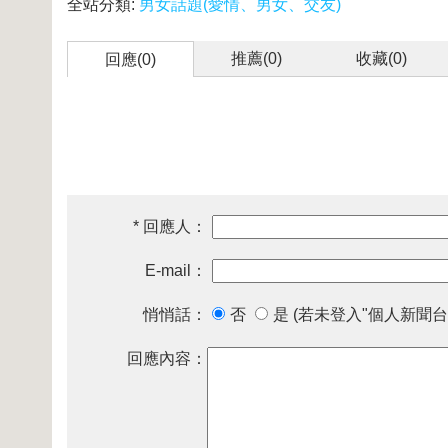
全站分類:
男女話題(愛情、男女、交友)
推薦(
0
)
收藏(
0
)
回應(0)
* 回應人：
E-mail：
悄悄話：
否
是 (若未登入"個人新聞台
回應內容：