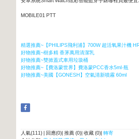
安卓系統Smart Watch炫彩智能藍芽手錶哪裡買最便宜
MOBILE01 PTT
精選推薦~【PHILIPS飛利浦】700W 超活氧果汁機 HR
好物推薦~樹多精 香茅萬用清潔乳
好物推薦~雙掀蓋式車用垃圾桶
好物推薦~【費洛蒙世界】費洛蒙PCC香水5ml-瓶
好物推薦~美國【GONESH】空氣清新噴霧 60ml
人氣(111) | 回應(0)| 推薦 (
0
)| 收藏 (
0
)|
轉寄