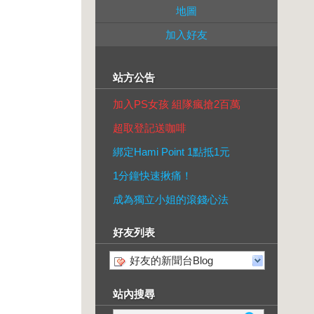
地圖
加入好友
站方公告
加入PS女孩 組隊瘋搶2百萬
超取登記送咖啡
綁定Hami Point 1點抵1元
1分鐘快速揪痛！
成為獨立小姐的滾錢心法
好友列表
好友的新聞台Blog
站內搜尋