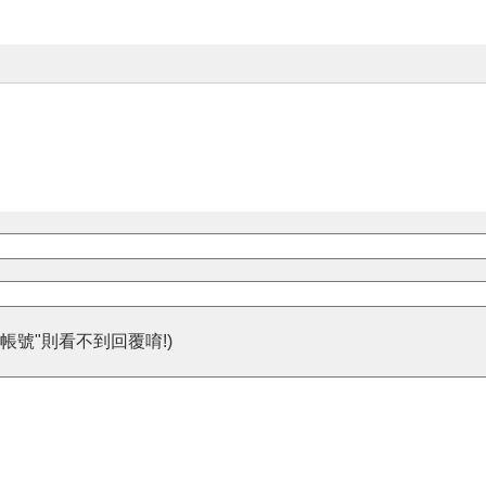
帳號"則看不到回覆唷!)