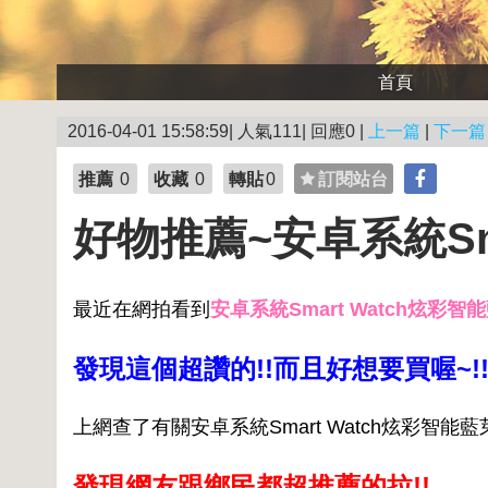
首頁
2016-04-01 15:58:59| 人氣111| 回應0 |
上一篇
|
下一篇
推薦
0
收藏
0
轉貼
0
訂閱站台
好物推薦~安卓系統Sm
最近在網拍看到
安卓系統Smart Watch炫彩
發現這個超讚的!!而且好想要買喔~!
上網查了有關安卓系統Smart Watch炫彩智能
發現網友跟鄉民都超推薦的拉!!