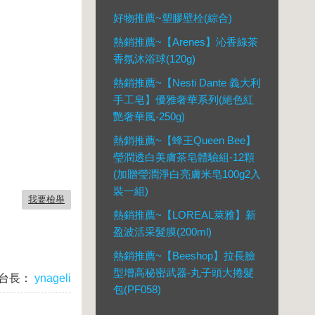
好物推薦~塑膠壁栓(綜合)
熱銷推薦~【Arenes】沁香綠茶
香氛沐浴球(120g)
熱銷推薦~【Nesti Dante 義大利
手工皂】優雅奢華系列(絕色紅
艷奢華風-250g)
熱銷推薦~【蜂王Queen Bee】
瑩潤透白美膚茶皂體驗組-12顆
(加贈瑩潤淨白亮膚米皂100g2入
裝一組)
我要檢舉
熱銷推薦~【LOREAL萊雅】新
盈波活采髮膜(200ml)
熱銷推薦~【Beeshop】拉長臉
型增高秘密武器-丸子頭大捲髮
台長：
ynageli
包(PF058)