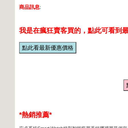
商品訊息
:
我是在瘋狂賣客買的，點此可看到最
*熱銷推薦*