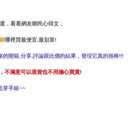
挑選，看看網友鄉民心得文，
手錶
哪裡買最便宜.最划算!
手錶的開箱.分享.評論跟比價的結果，發現它真的很棒!!!
，不滿意可以退貨也不用擔心買貴!
藍芽手錶~~