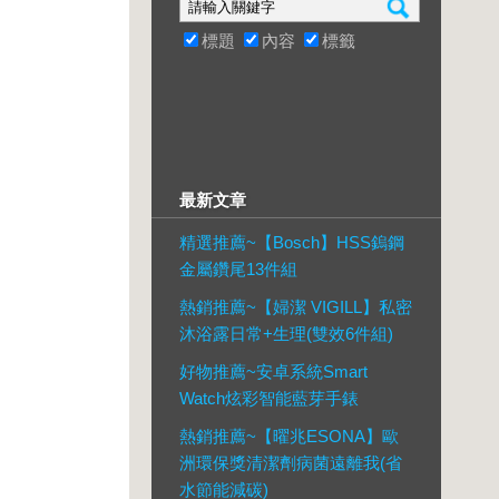
標題
內容
標籤
最新文章
精選推薦~【Bosch】HSS鎢鋼
金屬鑽尾13件組
熱銷推薦~【婦潔 VIGILL】私密
沐浴露日常+生理(雙效6件組)
好物推薦~安卓系統Smart
Watch炫彩智能藍芽手錶
熱銷推薦~【曜兆ESONA】歐
洲環保獎清潔劑病菌遠離我(省
水節能減碳)