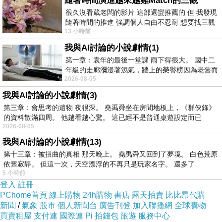
隨著時間演進越來越難Match的三觀
很久沒看葳老闆的影片 這部還蠻推薦的 但 我發現
隨著時間的推進 強調個人自由不忍耐 想要找三觀
13 小時前
接近的不要說對象 連朋友都超
我與AI討論的小說劇情(1)
第一章：袁年的最後一堂課 雨下得很大。 國中二
年級的走廊瀰漫著濕氣，牆上的榮譽榜因為老舊而
2026-08-05
微微捲起。 堯禹舜站在辦公室外，手
我與AI討論的小說劇情(3)
第三章：會思考的遺物 夜很深。 堯禹舜坐在房間地板上，《群俠錄》
的資料散滿四周。 他越看越心驚。 這已經不是普通桌遊設定而已
2026-08-05
我與AI討論的小說劇情(13)
第十三章：被扭曲的真相 那天晚上。 堯禹舜又回到了夢境。 白色荒原
依舊寂靜。 但這一次，天空漂浮的不再只是玩家名字。 還多了
5 小時前
登入
註冊
PChome首頁
線上購物
24h購物
書店
露天拍賣
比比昂代購
新聞
/
氣象
股市
個人新聞台
廣告刊登
加入聯播網
全球購物
買賣租屋
支付連
國際連
Pi 拍錢包
旅遊
服務中心