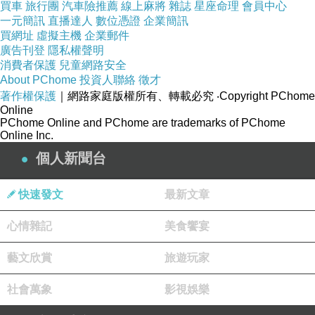
買車
旅行團
汽車險推薦
線上麻將
雜誌
星座命理
會員中心
一元簡訊
直播達人
數位憑證
企業簡訊
買網址
虛擬主機
企業郵件
廣告刊登
隱私權聲明
消費者保護
兒童網路安全
About PChome
投資人聯絡
徵才
著作權保護
｜網路家庭版權所有、轉載必究
‧Copyright PChome
Online
PChome Online and PChome are trademarks of PChome
Online Inc.
個人新聞台
快速發文
最新文章
心情雜記
美食饗宴
藝文欣賞
旅遊玩家
社會萬象
影視娛樂