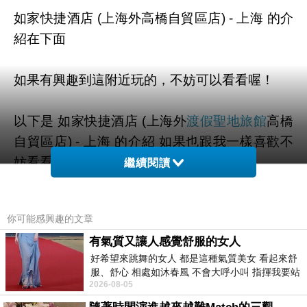
如家快捷酒店 (上海外高橋自貿區店) - 上海 的介
紹在下面
如果有興趣到這附近玩的，不妨可以看看喔！
以下是 如家快捷酒店 (上海外
渡假聖地旅館
高橋
自貿區店) - 上海 的介紹 如果也跟我一樣喜歡不
妨看看喔!
繼續閱讀
PS.若您家裡有0~4歲的小朋友，
點我進入索取免
你可能感興趣的文章
費《迪士尼美語世界試用包》
有氣質又讓人感覺舒服的女人
好希望來跳舞的女人 都是這種氣質美女 看起來舒
↓↓↓限量特優價格按鈕↓↓↓
服、舒心 相處如沐春風 不會大呼小叫 指揮我要站
2026-08-05
哪個位子 妳老幾？？