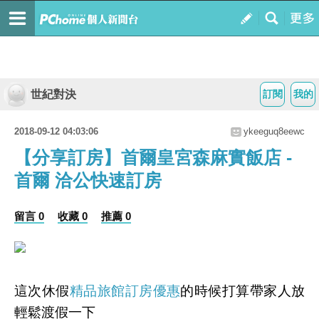
世紀對決
訂閱
我的
2018-09-12 04:03:06
ykeeguq8eewc
【分享訂房】首爾皇宮森麻實飯店 -
首爾 洽公快速訂房
留言 0
收藏 0
推薦 0
這次休假
精品旅館訂房優惠
的時候打算帶家人放
輕鬆渡假一下