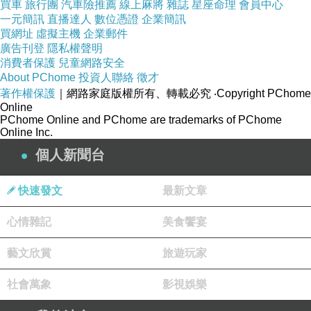
買車
旅行團
汽車險推薦
線上麻將
雜誌
星座命理
會員中心
一元簡訊
直播達人
數位憑證
企業簡訊
買網址
虛擬主機
企業郵件
廣告刊登
隱私權聲明
消費者保護
兒童網路安全
About PChome
投資人聯絡
徵才
著作權保護
｜網路家庭版權所有、轉載必究
‧Copyright PChome
Online
PChome Online and PChome are trademarks of PChome
Online Inc.
個人新聞台
快速發文
最新文章
心情雜記
美食饗宴
藝文欣賞
旅遊玩家
社會萬象
影視娛樂