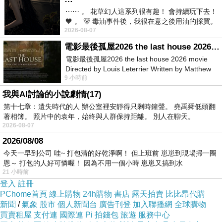
⋯⋯ 。 花草幻人這系列很有趣！ 會持續玩下去！
🧡 。 🐻 毒油事件後，我很在意之後用油的採買。
2026-08-07
前天購買了我之前就很愛
電影最後孤屋2026 the last house 2026 movie
電影最後孤屋2026 the last house 2026 movie
Directed by Louis Leterrier Written by Matthew
9 小時前
Robinson Starring Greta Lee Wa
我與AI討論的小說劇情(17)
第十七章：遺失時代的人 辦公室裡安靜得只剩時鐘聲。 堯禹舜低頭翻
著相簿。 照片中的袁年，始終與人群保持距離。 別人在聊天。
2026-08-07
2026/08/08
今天一早到公司 哇~ 打包清的好乾淨啊！ 但上班前 崽崽到現場掃一圈
恩～ 打包的人好可憐喔！ 因為不用一個小時 崽崽又搞到水
21 小時前
登入
註冊
PChome首頁
線上購物
24h購物
書店
露天拍賣
比比昂代購
新聞
/
氣象
股市
個人新聞台
廣告刊登
加入聯播網
全球購物
買賣租屋
支付連
國際連
Pi 拍錢包
旅遊
服務中心