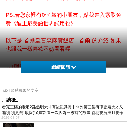
PS.若您家裡有0~4歲的小朋友，
點我進入索取免
費《迪士尼美語世界試用包》
以下是 首爾皇宮森麻實飯店 - 首爾 的介紹 如果
也跟我一樣喜歡不妨看看喔!
↓↓↓限量特優價格按鈕↓↓↓
繼續閱讀
你可能感興趣的文章
。讀後。
看完三樓的老宅2雖然明天才有後記其實中間到第三集有停更幾天才又
繼續 續更讓我那時又重新看一次因為三樓寫的故事 都需要沉浸且要帶
2026-08-07
有
…