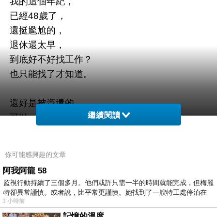
我的這個年紀，
已經48歲了，
還挺尷尬的，
退休還太早，
到底好不好找工作？
也只能找了才知道。
還好是被資遣的，
繼續閱讀
可以一邊領失業金，
一邊找工作，
或者可以去職訓。
你可能感興趣的文章
經濟壓力不致於太大。
阿我阿龍 58
跟我當初入社會時比起來。
監視行動持續了三個多月。他們或許只需一半的時間就能完成，但梅麗
現在社會的福利，
特卻異常謹慎。或者說，比平常更謹慎。她找到了一艘特工處停泊在
3 小時前
真的不錯。
記憶的溫度