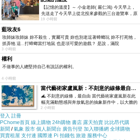
【記憶的溫度】～ 小金老師( 嚴仁鴻) 今天早上，
開始找工作後，
先送走了今天早上從北投來參觀的三台遊覽車，原
才知道很方便。
19 小時前
以為展場已經差不多要安靜下來，卻發
有很多的人力銀行，
藍玫友6
玫師妹玫師妹 妳不殺生，實屬可貴 妳也別老逗著蟑螂玩 妳不打死牠，
也有政府的就業服務中心，
抓弄牠 這...打蟑螂當打地鼠 也是項可愛的遊戲？ 是說，滿院
可以很容易得到職缺的資訊。
3 小時前
不像我當初，
權利
就只能看報紙找工作。
不做事的人總堅持自己有說話的權利。
工作機會也少。
4 小時前
當代藝術家盧嵐新：不刻意的線條最自由，讓色彩流動、筆觸自己說話
接下來如何成功找到工作，
🌊 不刻意的線條，最自由 當代藝術家盧嵐新在此
幅充滿動態感與奔放氣息的抽象新作中，以大膽的
在碰了很多的釘子後，
2 小時前
藍色顏料在白色畫布上揮灑、壓印與流淌
有一點點小心得。
登入
註冊
PChome首頁
線上購物
24h購物
書店
露天拍賣
比比昂代購
新聞
/
氣象
股市
個人新聞台
廣告刊登
加入聯播網
全球購物
1.大公司只要小鮮肉，
買賣租屋
支付連
國際連
Pi 拍錢包
旅遊
服務中心