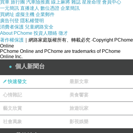
完全不給老人機會。
買車
旅行團
汽車險推薦
線上麻將
雜誌
星座命理
會員中心
一元簡訊
直播達人
數位憑證
企業簡訊
買網址
虛擬主機
企業郵件
2.透過認識的人介紹，
廣告刊登
隱私權聲明
消費者保護
兒童網路安全
成功的機會很高，
About PChome
投資人聯絡
徵才
薪水也可以談的比較高。
著作權保護
｜網路家庭版權所有、轉載必究
‧Copyright PChome
Online
PChome Online and PChome are trademarks of PChome
3.老人只能往中小企業找。
Online Inc.
個人新聞台
4.中小企業面談人員，
通常都是老板，
快速發文
最新文章
能不能獲得老板的青睞，
心情雜記
美食饗宴
就是能不能獲得工作的關鍵。
藝文欣賞
旅遊玩家
5.工作性質只有跟先前一模一樣，
社會萬象
影視娛樂
薪水才有可能會比較高，