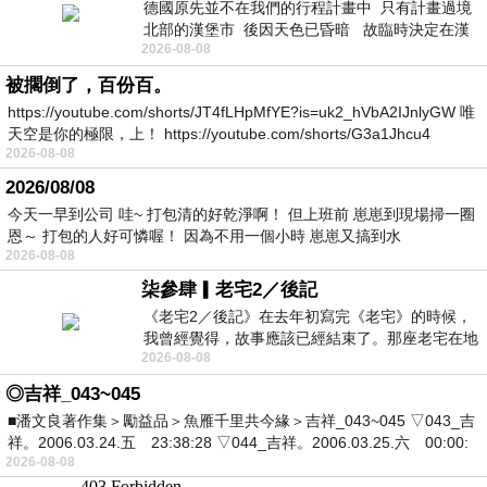
德國原先並不在我們的行程計畫中 只有計畫過境
北部的漢堡市 後因天色已昏暗 故臨時決定在漢
2026-08-08
堡市吃晚餐和過夜
被擱倒了，百份百。
https://youtube.com/shorts/JT4fLHpMfYE?is=uk2_hVbA2IJnlyGW 唯
天空是你的極限，上！ https://youtube.com/shorts/G3a1Jhcu4
2026-08-08
2026/08/08
今天一早到公司 哇~ 打包清的好乾淨啊！ 但上班前 崽崽到現場掃一圈
恩～ 打包的人好可憐喔！ 因為不用一個小時 崽崽又搞到水
2026-08-08
柒參肆▎老宅2／後記
《老宅2／後記》在去年初寫完《老宅》的時候，
我曾經覺得，故事應該已經結束了。那座老宅在地
2026-08-08
震中倒塌，七個人終於離開那片黑暗，
◎吉祥_043~045
■潘文良著作集＞勵益品＞魚雁千里共今緣＞吉祥_043~045 ▽043_吉
祥。2006.03.24.五 23:38:28 ▽044_吉祥。2006.03.25.六 00:00:
2026-08-08