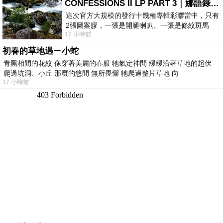
CONFESSIONS II LP PART 3｜娜語錄II LP PART 3
這次官方大規模的發行十幾種專輯彩膠當中，只有
2張圖案膠，一張是開腿喇叭、一張是條紋斑馬
17 小時前
版；目前官網上只剩澳洲商店AU STORE
初春的草地遇ㄧ小蛇
青黑相間的花紋 像穿著美麗的春服 牠氣定神閒 緩緩沿著草地的起伏
爬過坑洞、小丘 那麼的悠閒 無所畏懼 牠爬過整片草地 向
17 小時前