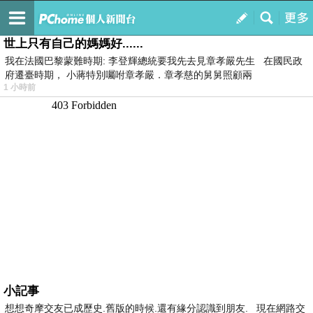
我的
最新文章
世上只有自己的媽媽好......
我在法國巴黎蒙難時期: 李登輝總統要我先去見章孝嚴先生 在國民政
府遷臺時期， 小蔣特別囑咐章孝嚴．章孝慈的舅舅照顧兩
1 小時前
小記事
想想奇摩交友已成歷史.舊版的時候.還有緣分認識到朋友. 現在網路交