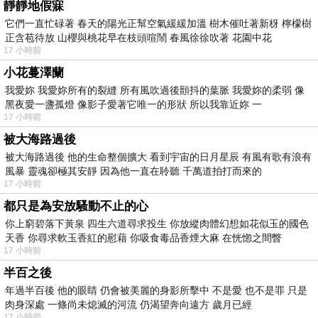
靜靜地假寐
它們一直忙碌著 春天的陽光正幫空氣緩緩加溫 樹木催吐著新枒 檸檬樹
正含苞待放 山櫻與桃花早在枝頭喧鬧 春風徐徐吹著 花園中花
17 小時前
小花蔓澤蘭
我愛妳 我愛妳所有的裂縫 所有風吹過後顫抖的葉脈 我愛妳的柔弱 像
黑夜愛一盞孤燈 像影子愛著它唯一的形狀 所以我靠近妳 一
17 小時前
被大海路過後
被大海路過後 他的生命整個擴大 看到宇宙的日月星辰 有風有歌有浪有
風暴 靈魂卻極其安靜 因為他一直在聆聽 千萬道拍打而來的
17 小時前
都只是為安放騷動不止的心
你上窮碧落下黃泉 四生六道尋求投生 你放縱肉體幻想如花似玉的國色
天香 你尋求軟玉香紅的慰藉 你吸食毒品香煙大麻 在恍惚之間瞥
17 小時前
半百之後
年過半百後 他的眼睛 仍會被美麗的身影所擊中 不是愛 也不是罪 只是
肉身深處 一條尚未熄滅的河流 仍渴望奔向遠方 歲月已經
17 小時前