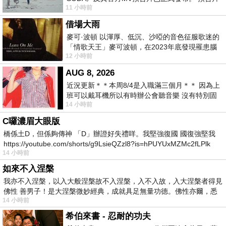
11 小時前
一經發布， 就引發了粉絲們對這次夏季回
借場大雨
麥可·波頓 以渾厚、低沉、沙啞的音色征服歌迷的
「情歌天王」麥可波頓，在2023年底發現罹患腦
12 小時前
瘤「祈禱早日康復，一切都好」。
AUG 8, 2026
近況更新＊＊本周8/4是入職滿三個月＊＊ 因為上
班可以戴耳機所以有時辦公會聽音樂 沒有特別固
14 小時前
定哪天但就是一周某一天會固定聽'90
C囉濃眉大眼版
橋係土D，但係夠傳神 「D」辦證好失禮咩。我堅強復國 國復強堅我
https://youtube.com/shorts/g9LsieQZzl8?is=hPUYUxMZMc2fLPlk
14 小時前
如來不入涅槃
我亦不入涅槃，以入大般涅槃故不入涅槃，入不入故，入大涅槃者得見
佛性 善男子！是大涅槃微妙經典，成就具足無量功德。佛性亦爾，悉
14 小時前
希伯來書 - 忍耐的功夫