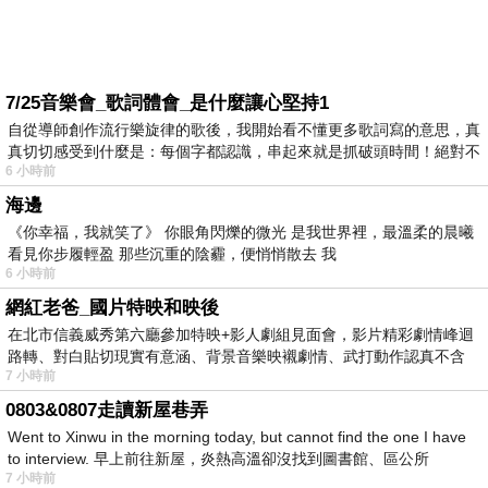
7/25音樂會_歌詞體會_是什麼讓心堅持1
自從導師創作流行樂旋律的歌後，我開始看不懂更多歌詞寫的意思，真
真切切感受到什麼是：每個字都認識，串起來就是抓破頭時間！絕對不
6 小時前
海邊
《你幸福，我就笑了》 你眼角閃爍的微光 是我世界裡，最溫柔的晨曦
看見你步履輕盈 那些沉重的陰霾，便悄悄散去 我
6 小時前
網紅老爸_國片特映和映後
在北市信義威秀第六廳參加特映+影人劇組見面會，影片精彩劇情峰迴
路轉、對白貼切現實有意涵、背景音樂映襯劇情、武打動作認真不含
7 小時前
糊、
0803&0807走讀新屋巷弄
Went to Xinwu in the morning today, but cannot find the one I have
to interview. 早上前往新屋，炎熱高溫卻沒找到圖書館、區公所
7 小時前