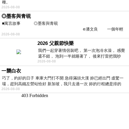
種。
2026-08-08
◎墨客與青硯
■寓言故事 ◎墨客與青硯
⊕潘文良 一個年輕
2026-08-08
的墨客，在京城的古玩肆裡
2026 父親節快樂
我們一起穿著情侶裝吧， 第一次泡冷水澡， 感覺
還不錯， 泡到一半就睡著了， 後來打雷把我吵
2026-08-08
醒， 手
一襲白衣
巧了，約好的日子 車庫大門打不開 急得滿頭大漢 妳已經出門 虛驚一
場，趕到高鐵左營站恰好 新加坡，我只去過一次 妳的行程總是排的
2026-08-08