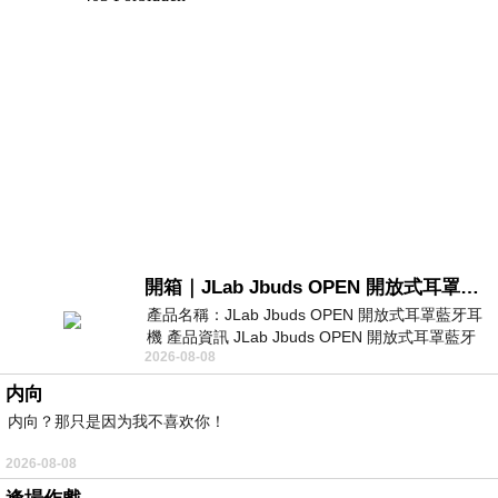
開箱｜JLab Jbuds OPEN 開放式耳罩藍牙耳機 - 設計美學，輕巧、透氣、環境音全物理達成！
產品名稱：JLab Jbuds OPEN 開放式耳罩藍牙耳
機 產品資訊 JLab Jbuds OPEN 開放式耳罩藍牙
2026-08-08
耳機評語：非常有特色，值得喜愛美型工
内向
内向？那只是因为我不喜欢你！
2026-08-08