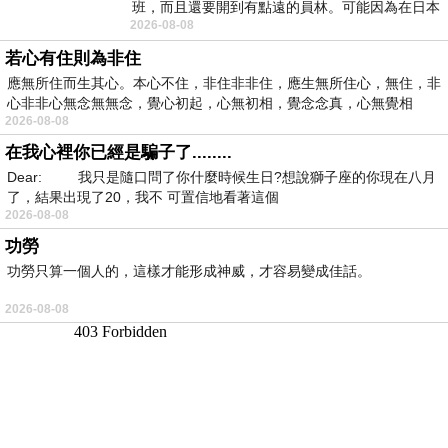
班，而且還要開到有點遠的員林。可能因為在日本
2026-08-08
花不少錢，星期一出門上班時，心裡沒有一
若心有住則為非住
應無所住而生其心。本心不住，非住非非住，應生無所住心，無住，非
心非非心無念無無念，覺心初起，心無初相，覺念念真，心無覺相
2026-08-08
在我心裡你已經是騙子了........
Dear: 我只是隨口問了你什麼時候生日?想說獅子座的你現在八月
了，結果出現了20，我不 可置信地看著這個
2026-08-08
功勞
功勞只算一個人的，這樣才能形成神威，才容易變成佳話。
2026-08-08