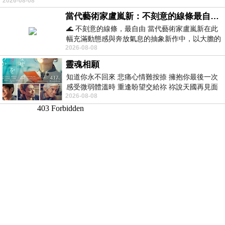
2026-08-08
當代藝術家盧嵐新：不刻意的線條最自由，讓色彩流動、筆觸自己說話
🌊 不刻意的線條，最自由 當代藝術家盧嵐新在此
幅充滿動態感與奔放氣息的抽象新作中，以大膽的
2026-08-08
藍色顏料在白色畫布上揮灑、壓印與流淌
靈魂相願
知道你永不回來 悲痛心情難按捺 擁抱你最後一次
感受微弱體溫時 重逢盼望交給祢 祢說天國再見面
2026-08-08
此刻忍淚說別離 他日靈魂再