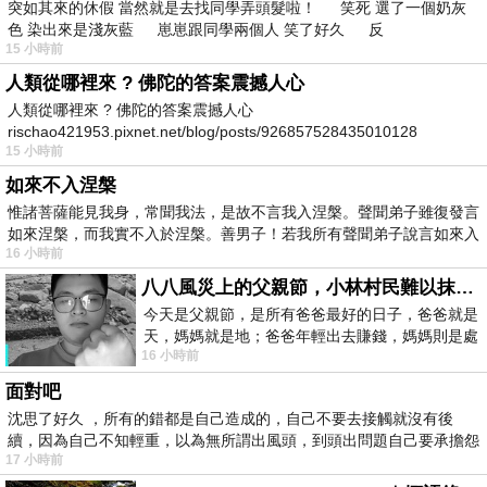
突如其來的休假 當然就是去找同學弄頭髮啦！ 笑死 選了一個奶灰
色 染出來是淺灰藍 崽崽跟同學兩個人 笑了好久 反
15 小時前
人類從哪裡來 ? 佛陀的答案震撼人心
人類從哪裡來 ? 佛陀的答案震撼人心
rischao421953.pixnet.net/blog/posts/926857528435010128
15 小時前
如來不入涅槃
惟諸菩薩能見我身，常聞我法，是故不言我入涅槃。聲聞弟子雖復發言
如來涅槃，而我實不入於涅槃。善男子！若我所有聲聞弟子說言如來入
16 小時前
八八風災上的父親節，小林村民難以抹滅的痛
今天是父親節，是所有爸爸最好的日子，爸爸就是
天，媽媽就是地；爸爸年輕出去賺錢，媽媽則是處
16 小時前
理家務，職業不分高低貴賤，只有人品才
面對吧
沈思了好久 ，所有的錯都是自己造成的，自己不要去接觸就沒有後
續，因為自己不知輕重，以為無所謂出風頭，到頭出問題自己要承擔怨
17 小時前
不