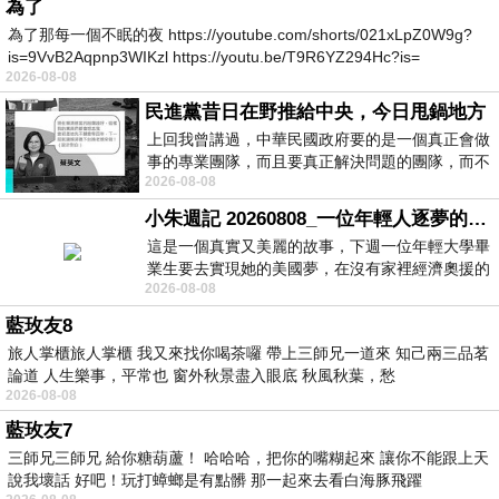
為了
為了那每一個不眠的夜 https://youtube.com/shorts/021xLpZ0W9g?
is=9VvB2Aqpnp3WIKzl https://youtu.be/T9R6YZ294Hc?is=
2026-08-08
民進黨昔日在野推給中央，今日甩鍋地方
上回我曾講過，中華民國政府要的是一個真正會做
事的專業團隊，而且要真正解決問題的團隊，而不
2026-08-08
是只會到處甩鍋的雙標團隊，最近民進黨
小朱週記 20260808_一位年輕人逐夢的真實故事
這是一個真實又美麗的故事，下週一位年輕大學畢
業生要去實現她的美國夢，在沒有家裡經濟奧援的
2026-08-08
情況下，靠著自我努力工作累積出國基
藍玫友8
旅人掌櫃旅人掌櫃 我又來找你喝茶囉 帶上三師兄一道來 知己兩三品茗
論道 人生樂事，平常也 窗外秋景盡入眼底 秋風秋葉，愁
2026-08-08
藍玫友7
三師兄三師兄 給你糖葫蘆！ 哈哈哈，把你的嘴糊起來 讓你不能跟上天
說我壞話 好吧！玩打蟑螂是有點髒 那一起來去看白海豚飛躍