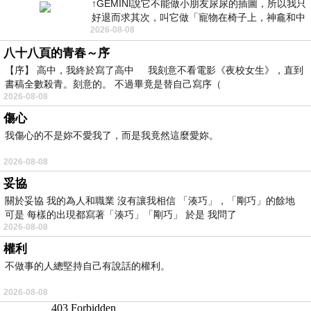
↑GEMINI說它不能做小朋友尿尿的插圖，所以我只
好退而求其次，叫它做「寵物在椅子上，神龕和中
2026-08-08
年人臉孔」的畫了。 六月底
八十八頁的青春～序
【序】 高中，我終於寫了高中 我刻意不看電影《夜校女生》，直到
書稿全數殺青。刻意的。 不過畢竟是替自己寫序（
2026-08-08
傷心
我傷心的不是妳不愛我了，而是我竟然這麼愛妳。
2026-08-08
妥協
關於妥協 我的為人和職業 沒有讓我相信 「湊巧」，「剛巧」的餘地
可是 每樣的出現都寫著「湊巧」「剛巧」 於是 我問了
2026-08-08
權利
不做事的人總堅持自己有說話的權利。
2026-08-08