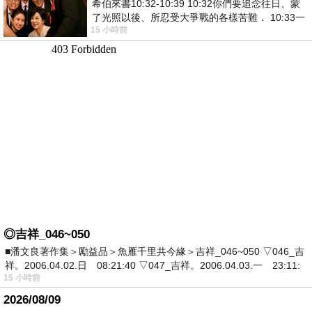
希伯來書10:32-10:39 10:32你們要追念往日、蒙
了光照以後、所忍受大爭戰的各樣苦難． 10:33一
15 小時前
面被毀謗、遭患難、成了戲景、叫眾人
◎吉祥_046~050
■潘文良著作集＞勵益品＞魚雁千里共今緣＞吉祥_046~050 ▽046_吉
祥。2006.04.02.日 08:21:40 ▽047_吉祥。2006.04.03.一 23:11:
15 小時前
2026/08/09