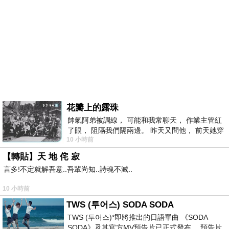
花瓣上的露珠
帥氣阿弟被調線， 可能和我常聊天， 作業主管紅
了眼， 阻隔我們隔兩邊。 昨天又問他， 前天她穿
10 小時前
什麼顏色衣服， 不經
【轉貼】天 地 侘 寂
言多!不定就解吾意..吾輩尚知..詩魂不滅..
10 小時前
TWS (투어스) SODA SODA
TWS (투어스)*即將推出的日語單曲 《SODA
SODA》及其官方MV預告片已正式發布。 預告片