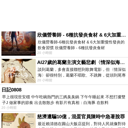
欣儀營養師 - 6種抗發炎食材 & 6大加重慢性發炎的飲食習慣
欣儀營養師-6種抗發炎食材 & 6大加重慢性發炎的
飲食習慣 欣儀營養師 - 6種抗發炎食材
20 小時前
https://www.facebook.com/photo/?fbid=147
AI27歲的葛蘭主演文藝悲劇〈情深似海〉 #戀上老電影 #葛蘭 #粟子
談到葛蘭，多會直接聯想到歌舞電影，但〈情深似
海〉卻很特別，葛蘭不唱歌、不跳舞，從頭到尾專
20 小時前
心演戲。拍攝期間，經常工作超過12個鐘
日記0808
早上很現世安穩 中午吃碗熱門的三媽臭臭鍋 下午午睡起來 不想打擾雙
子J 做家事的節奏 出去散散步 有影片有真相：白海豚 在飲料
20 小時前
慈濟遭騙10億，混蛋官員陳時中急著脫罪
最近賴清德在圓山大飯店提到，對待人民就像對待