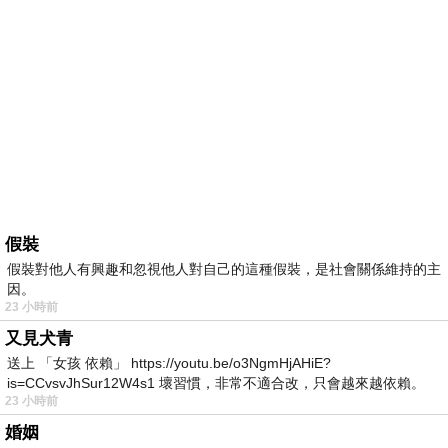
假裝
假裝對他人有興趣和忽視他人對自己的這種假裝，是社會關係維持的主
因。
23 小時前
又見犬青
送上 「女孩 依賴」 https://youtu.be/o3NgmHjAHiE?
is=CCvsvJhSur12W4s1 壞習慣，非常不適合改，只會越來越依賴。
23 小時前
我害怕的
婚姻