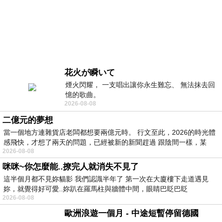
花火が瞬いて
煙火閃耀， 一支唱出讓你永生難忘、 無法抹去回
憶的歌曲。
2026-08-08
二億元的夢想
當一個地方連雜貨店老闆都想要兩億元時。 行文至此，2026的時光體
感飛快，才想了兩天的問題，已經被新的新聞趕過 跟陰間一樣，某
2026-08-08
咪咪~你怎麼能..撩完人就消失不見了
這半個月都不見妳貓影 我們認識半年了 第一次在大廈樓下走道遇見
妳，就覺得好可愛..妳趴在羅馬柱與牆體中間，眼睛巴眨巴眨
2026-08-08
歐洲浪遊一個月 - 中途短暫停留德國