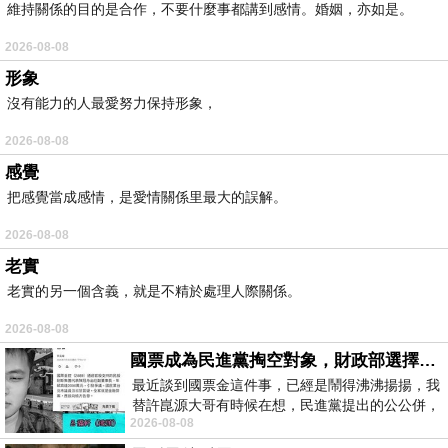
維持關係的目的是合作，不要什麼事都講到感情。婚姻，亦如是。
2026-08-08
形象
沒有能力的人最愛努力保持形象，
2026-08-08
感覺
把感覺當成感情，是愛情關係里最大的誤解。
2026-08-08
老實
老實的另一個含義，就是不精於處理人際關係。
2026-08-08
國票成為民進黨掏空對象，財政部選擇性失憶
最近談到國票金這件事，已經是鬧得沸沸揚揚，我
替許崑源大哥有時候在想，民進黨提出的公公併，
2026-08-08
其實就是想要國庫通黨庫，鬧出最大的醜