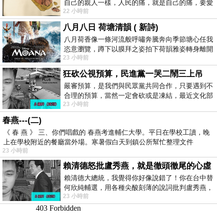
自己的親人一樣，人民的痛，就是自己的痛，要愛
22 小時前
民如親，說的這麼好聽，實際上根本沒做
八月八日 荷塘清韻 ( 新詩)
八月荷香像一條河流般呼嘯奔騰奔向季節塘心任我
恣意瀏覽，蹲下以膜拜之姿拍下荷韻雅姿轉身離開
23 小時前
時我把美麗的遐想掛在亭亭葉柄上盼望
狂砍公視預算，民進黨一哭二鬧三上吊
嚴審預算，是我們與民眾黨共同合作，只要遇到不
合理的預算，當然一定會砍或是凍結，最近文化部
23 小時前
要編列公視和Taiwan plus預算，在110年
春燕---(二)
《 春 燕 》 三、你們唱戲的 春燕考進輔仁大學。平日在學校工讀，晚
上在學校附近的餐廳當外場。寒暑假白天到鎮公所幫忙整理文件
23 小時前
賴清德怒批盧秀燕，就是徹頭徹尾的心虛
賴清德大總統，我覺得你好像說錯了！你在台中替
何欣純輔選，用各種尖酸刻薄的說詞批判盧秀燕，
23 小時前
罵她施政滿意度輸給陳其邁，甚至還說盧