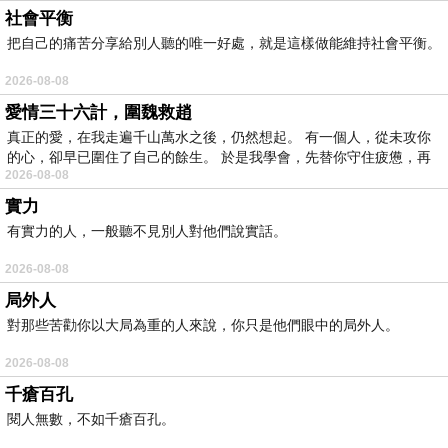
社會平衡
把自己的痛苦分享給別人聽的唯一好處，就是這樣做能維持社會平衡。
2026-08-08
愛情三十六計，圍魏救趙
真正的愛，在我走遍千山萬水之後，仍然想起。 有一個人，從未攻你
的心，卻早已圍住了自己的餘生。 於是我學會，先替你守住疲憊，再
2026-08-08
實力
有實力的人，一般聽不見別人對他們說實話。
2026-08-08
局外人
對那些苦勸你以大局為重的人來說，你只是他們眼中的局外人。
2026-08-08
千瘡百孔
閱人無數，不如千瘡百孔。