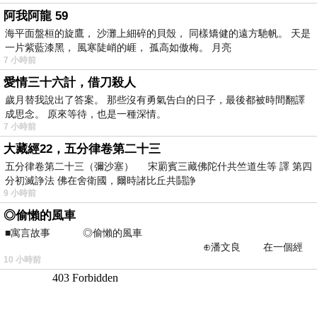
阿我阿龍 59
海平面盤桓的旋鷹， 沙灘上細碎的貝殼， 同樣矯健的遠方馳帆。 天是
一片紫藍漆黑， 風寒陡峭的崕， 孤高如傲梅。 月亮
7 小時前
愛情三十六計，借刀殺人
歲月替我說出了答案。 那些沒有勇氣告白的日子，最後都被時間翻譯
成思念。 原來等待，也是一種深情。
7 小時前
大藏經22，五分律卷第二十三
五分律卷第二十三（彌沙塞） 宋罽賓三藏佛陀什共竺道生等 譯 第四
分初滅諍法 佛在舍衛國，爾時諸比丘共鬪諍
9 小時前
◎偷懶的風車
■寓言故事 ◎偷懶的風車
⊕潘文良 在一個經
10 小時前
常颳風的山丘上—&m