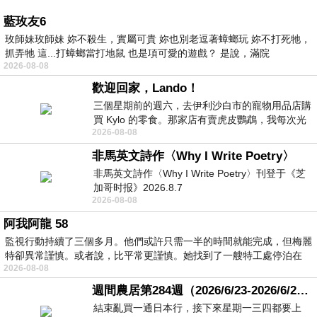
藍玫友6
玫師妹玫師妹 妳不殺生，實屬可貴 妳也別老逗著蟑螂玩 妳不打死牠，
抓弄牠 這...打蟑螂當打地鼠 也是項可愛的遊戲？ 是說，滿院
2026-08-08
歡迎回家，Lando！
三個星期前的週六，去伊利沙白市的寵物用品店購
買 Kylo 的零食。那家店有賣虎皮鸚鵡，我每次光
2026-08-08
顧都會去看一下。他們偶爾會引進 C
非馬英文詩作〈Why I Write Poetry〉
非馬英文詩作〈Why I Write Poetry〉刊登于《芝
加哥时报》2026.8.7
2026-08-08
阿我阿龍 58
監視行動持續了三個多月。他們或許只需一半的時間就能完成，但梅麗
特卻異常謹慎。或者說，比平常更謹慎。她找到了一艘特工處停泊在
2026-08-08
週間農居第284週（2026/6/23-2026/6/24) 夏至 金黃稻浪洋溢豐收喜悅
結束亂買一通日本行，接下來星期一三四都要上