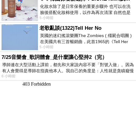
化妝水除了是日常保養的重要步驟外 也可以在洗
臉後搭配化妝棉使用，以作為再次清潔 自然也是
5 小時前
我的保養必備品項 不過，我對於化妝
老歌亂談(1322)Tell Her No
英國的迷幻搖滾樂團The Zombies ( 殭屍合唱團 )
在美國共有三首暢銷曲，此首1965的《Tell Her
5 小時前
No》即為其中之一，在告示牌百大單曲
7/25音樂會_歌詞體會_是什麼讓心堅持2（完）
導師連在大型活動上課前，都先和大家說內容不要「對號入做」。因為
有人會覺得是導師在指責他本人。我自己的角度是：人性就是貪瞋癡慢
6 小時前