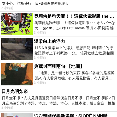
友小心. 詐騙盛行 我FB都沒在使用聊天
2 小時前
奥莉佛是狗天哪！！這傢伙電影版 the オリバーな犬、 (gosh ) このヤロウ movie
奥莉佛是狗天哪！！這傢伙電影版 the オリバーな
犬、 (gosh ) このヤロウ movie 導演 小田切讓 編
3 小時前
劇: 小田切讓 主演: 小田切讓
溫柔向上的浮力
115.6.9 溫柔向上的浮力 感恩日記-嗶嗶嗶,J的行
銷證照考上了補概論86分。 想要做就去做,勵精圖
3 小時前
治大成功,也是表法,堅持和努力
典藏封面聊兩句-【地圖】
「地圖」是一種奇妙的東西 將各式各樣的路徑攤
開來 有人看見危機、有人看見財富、有人看見…
3 小時前
從中可以發掘出不同的
日月光明如來
日月豈不淨？凡夫見月雲遮見日雲障便言日月不淨，日月豈不淨耶？日
月豈為汝分別？本淨、本念、本法、本心。真性本然，體自空寂，性相
4 小時前
♡♡韓國保養新選擇：SIORÉ NMN賦活泡泡化妝水♡♡