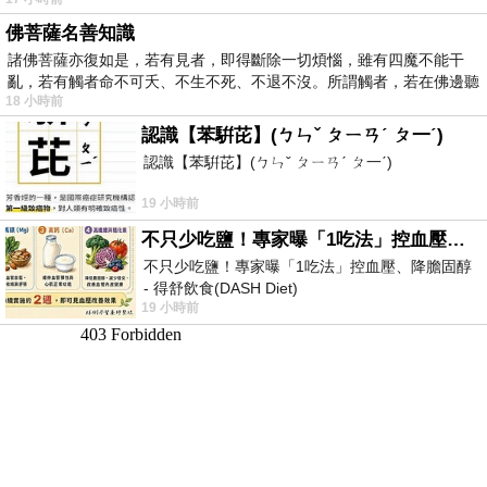
佛菩薩名善知識
諸佛菩薩亦復如是，若有見者，即得斷除一切煩惱，雖有四魔不能干
亂，若有觸者命不可夭、不生不死、不退不沒。所謂觸者，若在佛邊聽
18 小時前
受
認識【苯騈芘】(ㄅㄣˇ ㄆㄧㄢˊ ㄆ一ˊ)
認識【苯騈芘】(ㄅㄣˇ ㄆㄧㄢˊ ㄆ一ˊ)
19 小時前
不只少吃鹽！專家曝「1吃法」控血壓、降膽固醇 - 得舒飲食(DASH Diet)
不只少吃鹽！專家曝「1吃法」控血壓、降膽固醇
- 得舒飲食(DASH Diet)
19 小時前
https://www.facebook.com/dietitiansophia/
posts/157966