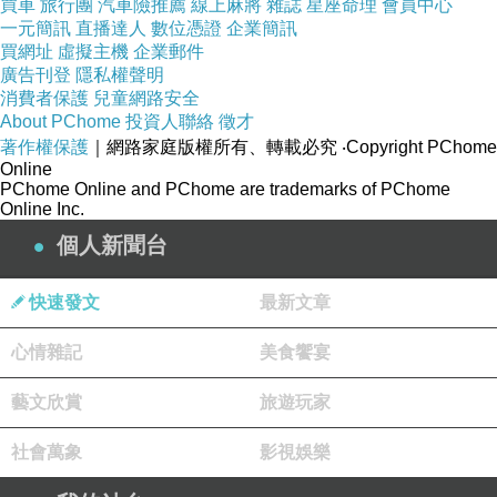
買車
旅行團
汽車險推薦
線上麻將
雜誌
星座命理
會員中心
一元簡訊
直播達人
數位憑證
企業簡訊
買網址
虛擬主機
企業郵件
廣告刊登
隱私權聲明
消費者保護
兒童網路安全
About PChome
投資人聯絡
徵才
著作權保護
｜網路家庭版權所有、轉載必究
‧Copyright PChome
Online
PChome Online and PChome are trademarks of PChome
Online Inc.
個人新聞台
快速發文
最新文章
心情雜記
美食饗宴
藝文欣賞
旅遊玩家
社會萬象
影視娛樂