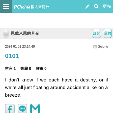
恩戴米恩的月光
訂閱
我的
2024-01-01 23:14:49
Selene
0101
留言 1
收藏 0
推薦 0
I don't know if we each have a destiny, or if
we're all just floating around accident alike on a
breeze.