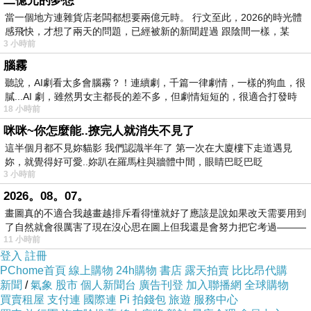
二億元的夢想
當一個地方連雜貨店老闆都想要兩億元時。 行文至此，2026的時光體
感飛快，才想了兩天的問題，已經被新的新聞趕過 跟陰間一樣，某
3 小時前
腦霧
聽說，AI劇看太多會腦霧？！連續劇，千篇一律劇情，一樣的狗血，很
膩...AI 劇，雖然男女主都長的差不多，但劇情短短的，很適合打發時
18 小時前
咪咪~你怎麼能..撩完人就消失不見了
這半個月都不見妳貓影 我們認識半年了 第一次在大廈樓下走道遇見
妳，就覺得好可愛..妳趴在羅馬柱與牆體中間，眼睛巴眨巴眨
3 小時前
2026。08。07。
畫圖真的不適合我越畫越排斥看得懂就好了應該是說如果改天需要用到
了自然就會很厲害了現在沒心思在圖上但我還是會努力把它考過———
11 小時前
登入
註冊
PChome首頁
線上購物
24h購物
書店
露天拍賣
比比昂代購
新聞
/
氣象
股市
個人新聞台
廣告刊登
加入聯播網
全球購物
買賣租屋
支付連
國際連
Pi 拍錢包
旅遊
服務中心