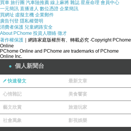
買車
旅行團
汽車險推薦
線上麻將
雜誌
星座命理
會員中心
一元簡訊
直播達人
數位憑證
企業簡訊
以前所接受到的資訊，股市就是賭場，買賣股票
買網址
虛擬主機
企業郵件
就是在賭博，而教會的人反對賭博，所以在買賣
廣告刊登
隱私權聲明
消費者保護
兒童網路安全
股票時的不順就會認為是「上帝似乎與我對
About PChome
投資人聯絡
徵才
做」，不讓我稱心如意（因為上帝反對賭博）。
著作權保護
｜網路家庭版權所有、轉載必究
‧Copyright PChome
Online
--------------------------------------------------------------------
PChome Online and PChome are trademarks of PChome
---------------------------------
Online Inc.
81.03.12
個人新聞台
神似乎與我對做，宏電乙漲停了，一塊二毛錢，
快速發文
最新文章
讓我空歡喜一場，原來妹妹沒幫我買。
--------------------------------------------------------------------
心情雜記
美食饗宴
---------------------------------
藝文欣賞
旅遊玩家
但經過幾年，就明白之所以大家會認為「股
社會萬象
影視娛樂
市就是賭場」，是因為很多人在裡面賠了錢，也