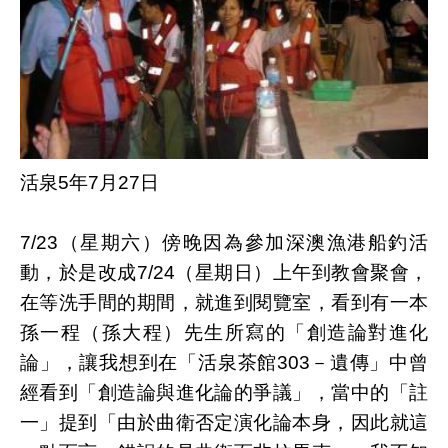
活泉5年7月27日
7/23（星期六）傍晚因為參加深澳漁港船釣活
動，於是改成7/24（星期日）上午到教會聚會，
在等洗手間的期間，就進到閱覽室，看到有一本
孫一程（孫大程）先生所寫的「創造論對進化
論」，讓我想到在「活泉茶館303－遺傳」中曾
經看到「創造論與進化論的爭議」，當中的「註
一」提到「由於曲衛否定演化論本身，因此就這