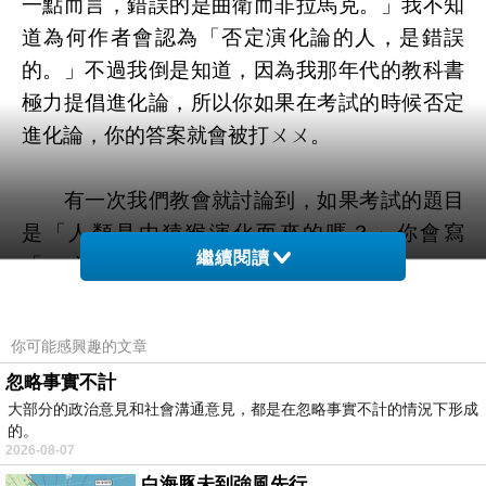
一點而言，錯誤的是曲衛而非拉馬克。」我不知
道為何作者會認為「否定演化論的人，是錯誤
的。」不過我倒是知道，因為我那年代的教科書
極力提倡進化論，所以你如果在考試的時候否定
進化論，你的答案就會被打ㄨㄨ。
有一次我們教會就討論到，如果考試的題目
是「人類是由猿猴演化而來的嗎？」你會寫
繼續閱讀
「○」還是「ㄨ」呢？
有人說要寫「ㄨ」，因為聖經說，人類是上
你可能感興趣的文章
帝直接創造的。
忽略事實不計
大部分的政治意見和社會溝通意見，都是在忽略事實不計的情況下形成
有人說要寫「○」，因為如果寫「ㄨ」就會
的。
2026-08-07
損失一些分數。
白海豚未到強風先行