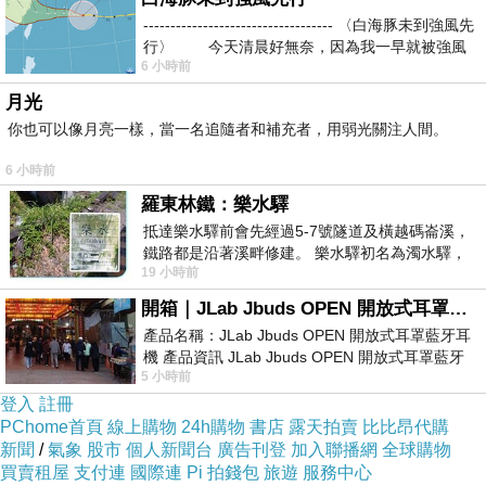
----------------------------------- 〈白海豚未到強風先
「教科書」真是一個獨裁者，反對它的人通
行〉 今天清晨好無奈，因為我一早就被強風
6 小時前
通都是錯的，「辭典」都沒有它來得權威。（國
月光
中時考「妍麗」中「妍」的注音，我的辭典寫
你也可以像月亮一樣，當一名追隨者和補充者，用弱光關注人間。
「ㄧㄢˇ」，於是我就照著寫，可是實際答案卻是
「ㄧㄢˊ」，我拿辭典給老師看，也爭不回這一
6 小時前
分，畢竟錯就是錯。）可是如果教科書有錯，照
羅東林鐵：樂水驛
抵達樂水驛前會先經過5-7號隧道及橫越碼崙溪，
著教科書的錯誤來寫，卻還是可以得分！
鐵路都是沿著溪畔修建。 樂水驛初名為濁水驛，
19 小時前
但因與臺鐵集集線車站同名，於1953
「創造論對進化論」讓我看到一個情況：
開箱｜JLab Jbuds OPEN 開放式耳罩藍牙耳機 - 設計美學，輕巧、透氣、環境音全物理達成！
「過去認為是對的事，未來很有可能證明其實它
產品名稱：JLab Jbuds OPEN 開放式耳罩藍牙耳
機 產品資訊 JLab Jbuds OPEN 開放式耳罩藍牙
是錯的！」其實就我個人而言，也有很多這種經
5 小時前
耳機評語：非常有特色，值得喜愛美型工
驗，「自己過去認為是對的事，後來卻認為是錯
登入
註冊
PChome首頁
線上購物
24h購物
書店
露天拍賣
比比昂代購
的！」以下就引用十幾年前的一些日誌來跟大家
新聞
/
氣象
股市
個人新聞台
廣告刊登
加入聯播網
全球購物
分享。
買賣租屋
支付連
國際連
Pi 拍錢包
旅遊
服務中心