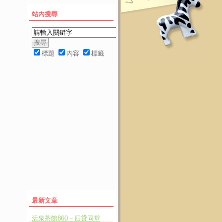
站內搜尋
標題
內容
標籤
最新文章
活泉茶館860－四貸同堂