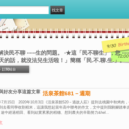
決民不聊 ‧‧‧‧‧‧生的問題。 ‧★這「民不聊生」，您 ‧‧
的話，就沒法兒生活啦！」簡稱「民.不.聊.生.」。
6
訂閱站台
與好友分享這篇文章
活泉茶館681－週期
2年7月15日 2020年10月3日《活泉茶館520－過故人莊》提到去桃園中秋烤肉，
日則去看同學收割稻米，這讓我想起當年高中聯考的作文，文中提到我騎腳踏車
途中經過稻田、看到結實累累的稻穗、想到農夫的辛勤努力&hel...
全文