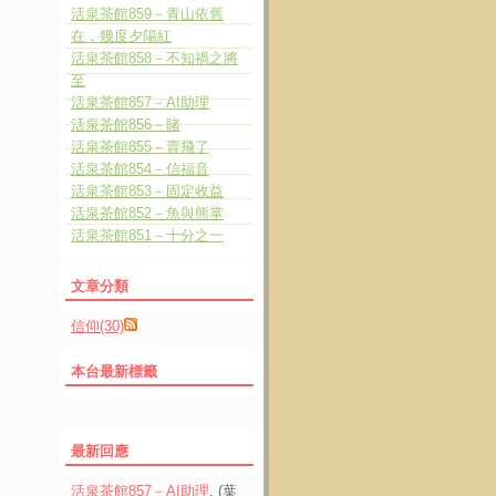
活泉茶館859－青山依舊
在，幾度夕陽紅
活泉茶館858－不知禍之將
至
活泉茶館857－AI助理
活泉茶館856－賭
活泉茶館855－賣飛了
活泉茶館854－信福音
活泉茶館853－固定收益
活泉茶館852－魚與熊掌
活泉茶館851－十分之一
文章分類
信仰(30)
本台最新標籤
最新回應
活泉茶館857－AI助理
, (葉