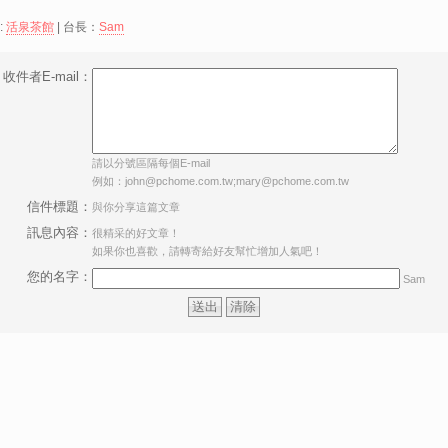
:
活泉茶館
| 台長：
Sam
收件者E-mail：
請以分號區隔每個E-mail
例如：john@pchome.com.tw;mary@pchome.com.tw
信件標題：
與你分享這篇文章
訊息內容：
很精采的好文章！
如果你也喜歡，請轉寄給好友幫忙增加人氣吧！
您的名字：
Sam