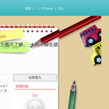
|
|
|
新聞
PChome
登入
‧‧‧大概不了解。 ‧★民不聊生就
今年7
自我介紹
去八里
Sam