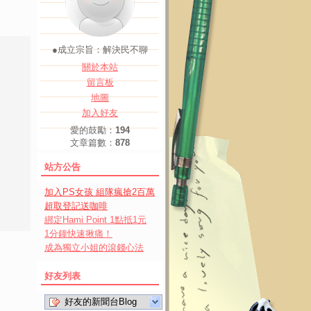
●成立宗旨：解決民不聊
關於本站
留言板
地圖
加入好友
愛的鼓勵：
194
文章篇數：
878
站方公告
加入PS女孩 組隊瘋搶2百萬
超取登記送咖啡
綁定Hami Point 1點抵1元
1分鐘快速揪痛！
成為獨立小姐的滾錢心法
好友列表
好友的新聞台Blog