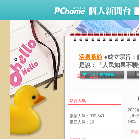
活泉茶館
●成立宗旨：解
是說：「人民如果不聊天
194
愛的鼓勵
首頁
活動
站台人氣
202
月9
累積人氣：
932,849
釣魚，
當日人氣：
10
...詳