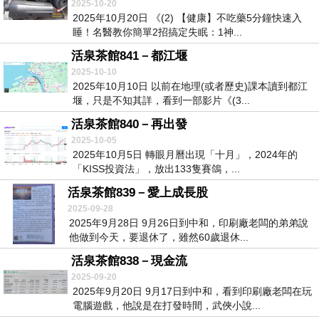
2025-10-20
2025年10月20日 《(2) 【健康】不吃藥5分鐘快速入
睡！名醫教你簡單2招搞定失眠：1神...
活泉茶館841－都江堰
2025-10-10
2025年10月10日 以前在地理(或者歷史)課本讀到都江
堰，只是不知其詳，看到一部影片《(3...
活泉茶館840－再出發
2025-10-05
2025年10月5日 轉眼月曆出現「十月」，2024年的
「KISS投資法」，放出133隻賽鴿，...
活泉茶館839－愛上成長股
2025-09-28
2025年9月28日 9月26日到中和，印刷廠老闆的弟弟說
他做到今天，要退休了，雖然60歲退休...
活泉茶館838－現金流
2025-09-20
2025年9月20日 9月17日到中和，看到印刷廠老闆在玩
電腦遊戲，他說是在打發時間，武俠小說...