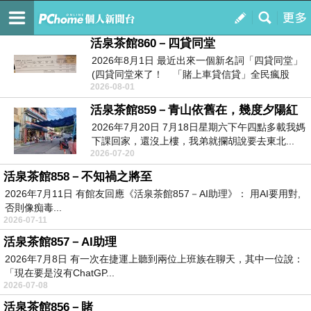
活泉茶館
訂閱
我的
活泉茶館860－四貸同堂
2026年8月1日 最近出來一個新名詞「四貸同堂」
(四貸同堂來了！ 「賭上車貸信貸」全民瘋股
2026-08-01
藏...
活泉茶館859－青山依舊在，幾度夕陽紅
2026年7月20日 7月18日星期六下午四點多載我媽
下課回家，還沒上樓，我弟就攔胡說要去東北...
2026-07-20
活泉茶館858－不知禍之將至
2026年7月11日 有館友回應《活泉茶館857－AI助理》： 用AI要用對,
否則像痴毒...
2026-07-11
活泉茶館857－AI助理
2026年7月8日 有一次在捷運上聽到兩位上班族在聊天，其中一位說：
「現在要是沒有ChatGP...
2026-07-08
活泉茶館856－賭