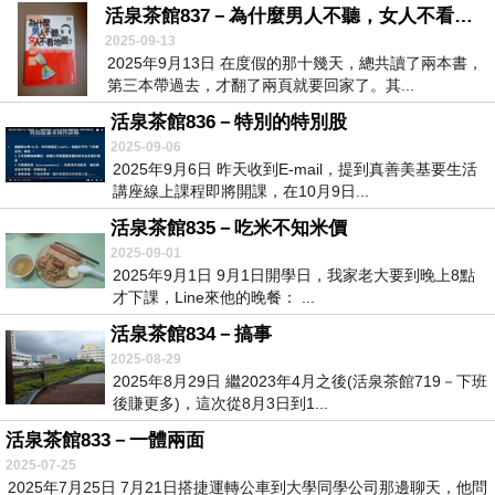
活泉茶館837－為什麼男人不聽，女人不看地圖？
2025-09-13
2025年9月13日 在度假的那十幾天，總共讀了兩本書，
第三本帶過去，才翻了兩頁就要回家了。其...
活泉茶館836－特別的特別股
2025-09-06
2025年9月6日 昨天收到E-mail，提到真善美基要生活
講座線上課程即將開課，在10月9日...
活泉茶館835－吃米不知米價
2025-09-01
2025年9月1日 9月1日開學日，我家老大要到晚上8點
才下課，Line來他的晚餐： ...
活泉茶館834－搞事
2025-08-29
2025年8月29日 繼2023年4月之後(活泉茶館719－下班
後賺更多)，這次從8月3日到1...
活泉茶館833－一體兩面
2025-07-25
2025年7月25日 7月21日搭捷運轉公車到大學同學公司那邊聊天，他問