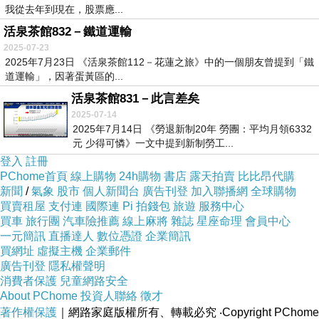
我從去年到現在，股票應...
活泉茶館832－鐵道運輸
2025-07-23
2025年7月23日 《活泉茶館112－花蓮之旅》中的一個朋友曾提到「鐵
道運輸」，因著蛋黃區的...
活泉茶館831－此言差矣
2025-07-14
2025年7月14日 《勞退新制20年 勞團：平均月領6332
元 少得可憐》一文中提到新制勞工...
登入
註冊
PChome首頁
線上購物
24h購物
書店
露天拍賣
比比昂代購
新聞
/
氣象
股市
個人新聞台
廣告刊登
加入聯播網
全球購物
買賣租屋
支付連
國際連
Pi 拍錢包
旅遊
服務中心
買車
旅行團
汽車險推薦
線上麻將
雜誌
星座命理
會員中心
一元簡訊
直播達人
數位憑證
企業簡訊
買網址
虛擬主機
企業郵件
廣告刊登
隱私權聲明
消費者保護
兒童網路安全
About PChome
投資人聯絡
徵才
著作權保護
｜網路家庭版權所有、轉載必究
‧Copyright PChome