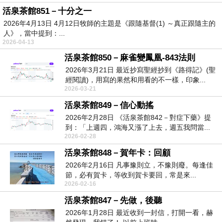
活泉茶館851－十分之一
2026年4月13日 4月12日牧師的主題是《跟隨基督(1) ～真正跟隨主的
人》，當中提到：...
2026-04-13
活泉茶館850－麻雀變鳳凰-843法則
2026年3月21日 最近抄寫聖經抄到《路得記》(聖
經閱讀)，用寫的果然和用看的不一樣，印象...
2026-03-21
活泉茶館849－信心動搖
2026年2月28日 《活泉茶館842－對症下藥》提
到：「上週四，鴻海又漲了上去，週五我問當...
2026-02-28
活泉茶館848－賀年卡：回顧
2026年2月16日 凡事豫則立，不豫則廢。每逢佳
節，必有賀卡，等收到賀卡要回，常是來...
2026-02-16
活泉茶館847－先做，後聽
2026年1月28日 最近收到一封信，打開一看，赫