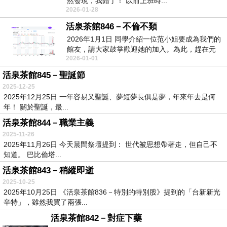
然發現，我錯了！ 以前上班時...
2026-01-28
活泉茶館846－不倫不類
2026年1月1日 同學介紹一位范小姐要成為我們的
館友，請大家鼓掌歡迎她的加入。為此，趕在元
2026-01-01
旦...
活泉茶館845－聖誕節
2025-12-25
2025年12月25日 一年容易又聖誕、夢短夢長俱是夢，年來年去是何
年！ 關於聖誕，最...
活泉茶館844－職業主義
2025-11-26
2025年11月26日 今天晨間祭壇提到： 世代被思想帶著走，但自己不
知道。 巴比倫塔...
活泉茶館843－稍縱即逝
2025-10-25
2025年10月25日 《活泉茶館836－特別的特別股》提到的「台新新光
辛特」，雖然我買了兩張...
活泉茶館842－對症下藥