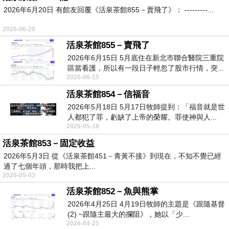
2026年6月20日 有館友回覆《活泉茶館855－賣飛了》： ---------...
2026-06-20
活泉茶館855－賣飛了
2026年6月15日 5月底住在新北市聯合醫院三重院
區當看護，所以有一段日子輕忽了股市行情，突...
2026-06-15
活泉茶館854－信福音
2026年5月18日 5月17日牧師提到：「福音就是世
人都犯了罪，虧缺了上帝的榮耀。罪使神與人...
2026-05-18
活泉茶館853－固定收益
2026年5月3日 從《活泉茶館451－青黃不接》到現在，不知不覺已經
過了七個年頭，那時我把上...
2026-05-03
活泉茶館852－魚與熊掌
2026年4月25日 4月19日牧師的主題是《跟隨基督
(2) ~跟隨主最大的攔阻》，她以「少...
2026-04-25