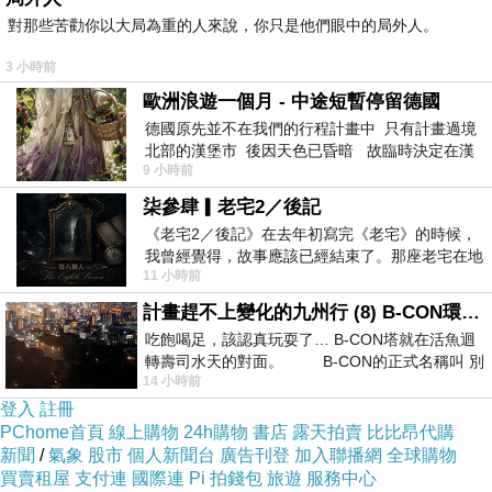
對那些苦勸你以大局為重的人來說，你只是他們眼中的局外人。
3 小時前
歐洲浪遊一個月 - 中途短暫停留德國
德國原先並不在我們的行程計畫中 只有計畫過境
北部的漢堡市 後因天色已昏暗 故臨時決定在漢
9 小時前
堡市吃晚餐和過夜
柒參肆▎老宅2／後記
《老宅2／後記》在去年初寫完《老宅》的時候，
我曾經覺得，故事應該已經結束了。那座老宅在地
11 小時前
震中倒塌，七個人終於離開那片黑暗，
計畫趕不上變化的九州行 (8) B-CON環球塔
吃飽喝足，該認真玩耍了… B-CON塔就在活魚迴
轉壽司水天的對面。 B-CON的正式名稱叫 別
14 小時前
登入
註冊
PChome首頁
線上購物
24h購物
書店
露天拍賣
比比昂代購
新聞
/
氣象
股市
個人新聞台
廣告刊登
加入聯播網
全球購物
買賣租屋
支付連
國際連
Pi 拍錢包
旅遊
服務中心