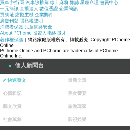
買車
旅行團
汽車險推薦
線上麻將
雜誌
星座命理
會員中心
一元簡訊
直播達人
數位憑證
企業簡訊
買網址
虛擬主機
企業郵件
廣告刊登
隱私權聲明
消費者保護
兒童網路安全
About PChome
投資人聯絡
徵才
著作權保護
｜網路家庭版權所有、轉載必究
‧Copyright PChome
Online
PChome Online and PChome are trademarks of PChome
Online Inc.
個人新聞台
快速發文
最新文章
心情雜記
美食饗宴
藝文欣賞
旅遊玩家
社會萬象
影視娛樂