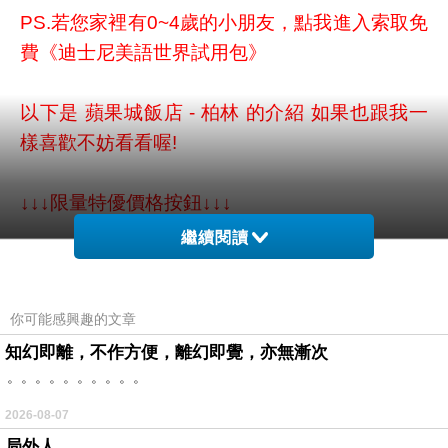
PS.若您家裡有0~4歲的小朋友，
點我進入索取免
費《迪士尼美語世界試用包》
以下是 蘋果城飯店 - 柏林 的介紹 如果也跟我一
樣喜歡不妨看看喔!
↓↓↓限量特優價格按鈕↓↓↓
繼續閱讀
你可能感興趣的文章
知幻即離，不作方便，離幻即覺，亦無漸次
。。。。。。。。。。
2026-08-07
局外人