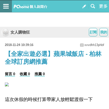
女人購物狂
訂閱
我的
2018-11-24 10:39:16
xvvdhh13phbf
【全家出遊必選】蘋果城飯店 - 柏林
全球訂房網推薦
留言 0
收藏 0
推薦 0
這次休假的時候打算帶家人放輕鬆渡假一下