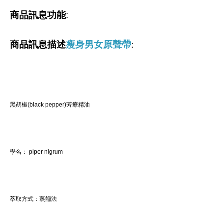
商品訊息功能
:
商品訊息描述
瘦身男女原聲帶
:
黑胡椒(black pepper)芳療精油
學名： piper nigrum
萃取方式：蒸餾法