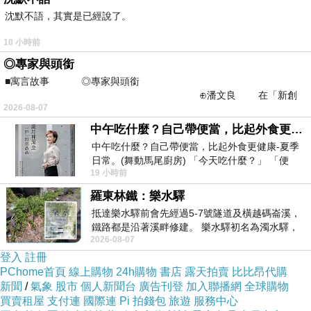
沈默不語，其實是已經說了。
10 小時前
◎專家與頭銜
■寓言故事 ◎專家與頭銜
⊕潘文良 在「新創
2026-08-07
之谷」裡——
中午吃什麼？自己帶便當，比起外食更健康-夏季日常。(舞動馬尾廚房)
中午吃什麼？自己帶便當，比起外食更健康-夏季
日常。(舞動馬尾廚房) 「今天吃什麼？」 「便
19 小時前
當？麵？還是炒飯？」 每天都在選擇
羅東林鐵：樂水驛
抵達樂水驛前會先經過5-7號隧道及橫越碼崙溪，
鐵路都是沿著溪畔修建。 樂水驛初名為濁水驛，
2026-08-07
但因與臺鐵集集線車站同名，於1953
登入
註冊
PChome首頁
線上購物
24h購物
書店
露天拍賣
比比昂代購
新聞
/
氣象
股市
個人新聞台
廣告刊登
加入聯播網
全球購物
買賣租屋
支付連
國際連
Pi 拍錢包
旅遊
服務中心