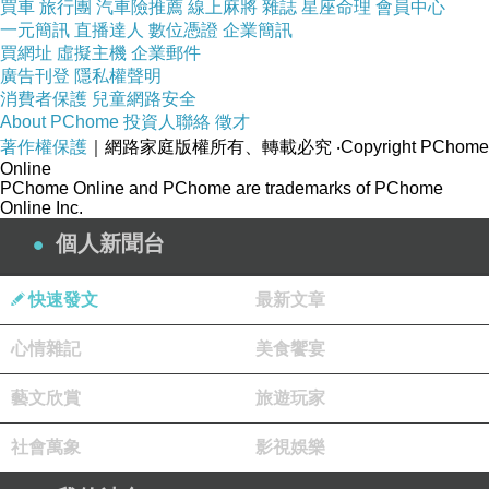
買車
旅行團
汽車險推薦
線上麻將
雜誌
星座命理
會員中心
一元簡訊
直播達人
數位憑證
企業簡訊
買網址
虛擬主機
企業郵件
廣告刊登
隱私權聲明
消費者保護
兒童網路安全
About PChome
投資人聯絡
徵才
著作權保護
｜網路家庭版權所有、轉載必究
‧Copyright PChome
Online
PChome Online and PChome are trademarks of PChome
Online Inc.
個人新聞台
快速發文
最新文章
心情雜記
美食饗宴
藝文欣賞
旅遊玩家
社會萬象
影視娛樂