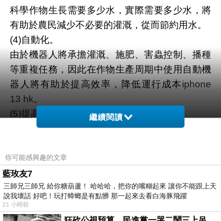
科學作物生長需要多少水，實際需要多少水，將
有助於農民減少不必要的灌溉，從而節約用水。
(4)自動化。
由於機器人將承擔灌溉、施肥、害蟲控制、播種
等重複任務，因此在作物生產周期中使用自動機
器人將有助於提高效率，降低運行成本
iphone
13 hk
。
(5)提高作物質量。
繼續閱讀
質量控制一直是工業物聯網的一個重要方面，熱
傳感器等相關傳感器可以繼續監控產品的質量指
標，並與編程參數進行比較，以便立即進行生產
你可能感興趣的文章
質量控制。
藍玫友7
三師兄三師兄 給你糖葫蘆！ 哈哈哈，把你的嘴糊起來 讓你不能跟上天
同樣的技術也可以應用於農業，嵌入在作物生長
說我壞話 好吧！玩打蟑螂是有點髒 那一起來去看白海豚飛躍
環境中的傳感器可以掃描，確保其質量完全穩
21 小時前
定。這可以通過監測葉片的顏色或根部強度來實
狂砍公視預算，民進黨一哭二鬧三上吊