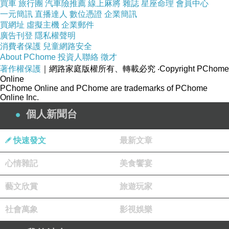
買車
旅行團
汽車險推薦
線上麻將
雜誌
星座命理
會員中心
一元簡訊
直播達人
數位憑證
企業簡訊
買網址
虛擬主機
企業郵件
廣告刊登
隱私權聲明
消費者保護
兒童網路安全
About PChome
投資人聯絡
徵才
著作權保護
｜網路家庭版權所有、轉載必究
‧Copyright PChome
Online
PChome Online and PChome are trademarks of PChome
Online Inc.
個人新聞台
快速發文
最新文章
心情雜記
美食饗宴
藝文欣賞
旅遊玩家
社會萬象
影視娛樂