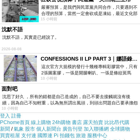
現。
嚴審預算，是我們與民眾黨共同合作，只要遇到不
合理的預算，當然一定會砍或是凍結，最近文化部
精選文章：
15 小時前
要編列公視和Taiwan plus預算，在110年
建築正在尋找將5g融入物聯網網絡的方法
沈默不語
如何在家裏使用物聯網?
沈默不語，其實是已經說了。
物聯網設備指南：優點、缺點和示例
2026-08-08
CONFESSIONS II LP PART 3｜娜語錄II LP PART 3
這次官方大規模的發行十幾種專輯彩膠當中，只有
2張圖案膠，一張是開腿喇叭、一張是條紋斑馬
10 小時前
版；目前官網上只剩澳洲商店AU STORE
面對吧
沈思了好久 ，所有的錯都是自己造成的，自己不要去接觸就沒有後
續，因為自己不知輕重，以為無所謂出風頭，到頭出問題自己要承擔怨
10 小時前
不
登入
註冊
PChome首頁
線上購物
24h購物
書店
露天拍賣
比比昂代購
新聞
/
氣象
股市
個人新聞台
廣告刊登
加入聯播網
全球購物
買賣租屋
支付連
國際連
Pi 拍錢包
旅遊
服務中心