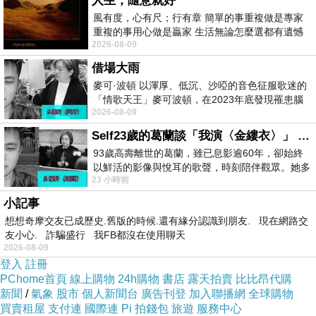
人生，隨意就好
風有度，心有尺；行有章 簡單的事重複做是專家
重複的事用心做是贏家 生活無論怎麼選都有遺憾
商品網址
:
2026-08-09
所以開心就好 生活不會辜負認真
https://tw.partner.buy.yahoo.com:443/gd/buy?
借場大雨
mcode=MV92TVFFTzVWMmdNZWZLK1l4cGd
麥可·波頓 以渾厚、低沉、沙啞的音色征服歌迷的
「情歌天王」麥可波頓，在2023年底發現罹患腦
1K3UwUS81Q00ra1YwT2t6MklYVDRlbVVZPQ
2026-08-09
瘤「祈禱早日康復，一切都好」。
==&url=https://tw.buy.yahoo.com/gdsale/gdsale
Self23歲的葛蘭談「我演〈金縷衣〉」 #戀上老電影 #粟子 #葛蘭
.asp?gdid=4660219
93歲高壽離世的葛蘭，雖已息影逾60年，卻始終
以鮮活的影像與悅耳的歌聲，時刻陪伴觀眾。她多
23 小時前
才多藝、陽光開朗的形象，不僅保留在電影
商品訊息功能
:
小記事
想想奇摩交友已成歷史.舊版的時候.還有緣分認識到朋友. 現在網路交
友小心. 詐騙盛行 我FB都沒在使用聊天
2026-08-09
MIT台灣製商品
登入
註冊
PChome首頁
線上購物
24h購物
書店
露天拍賣
比比昂代購
新聞
/
氣象
股市
個人新聞台
廣告刊登
加入聯播網
全球購物
買賣租屋
支付連
國際連
Pi 拍錢包
旅遊
服務中心
商品全系列不含甲醛，螢光劑，均送檢SGS核格