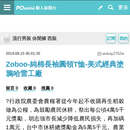
流行男裝 休閒褲 西裝
訂閱
我的
2014-08-15 06:01:30
wukay2762ie
Zoboo-純棉長袖圓領T恤-美式經典塗
鴉哈雷工廠
留言 0
收藏 0
推薦 0
?行政院農委會農糧署從今年起不收購再生稻穀
做為公糧，為鼓勵農民休耕，祭出每公頃4萬5千
元獎勵，胡志強市長減少降低農民損失，再加碼
1萬元，台中市休耕總獎勵金為5萬5千元。農業