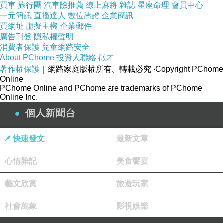
買車
旅行團
汽車險推薦
線上麻將
雜誌
星座命理
會員中心
一元簡訊
直播達人
數位憑證
企業簡訊
買網址
虛擬主機
企業郵件
廣告刊登
隱私權聲明
Zoboo讓你穿的安心
消費者保護
兒童網路安全
About PChome
投資人聯絡
徵才
著作權保護
｜網路家庭版權所有、轉載必究
‧Copyright PChome
Online
PChome Online and PChome are trademarks of PChome
Online Inc.
個人新聞台
商品訊息描述
:
快速發文
最新文章
心情雜記
美食饗宴
【Zoboo】AZ019＊ZOBOO經SGS商品合核
藝文欣賞
旅遊玩家
【美式經典塗鴉哈雷工廠】MIT設計/製作
社會萬象
影視娛樂