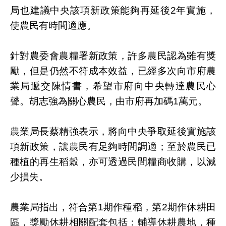
局也建議中央該項新政策能夠再延後2年實施，
使農民有時間適應。
針對農委會農糧署新政策，許多農民認為雖有獎
勵，但是仍然不符成本效益，已經多次向市府農
業局遞交陳情書，希望市府向中央轉達農民心
聲。胡志強為關心農民，由市府再加碼1萬元。
農業局長蔡精強表示，將向中央爭取延後實施該
項新政策，讓農民有足夠時間調適；至於農民已
種植的再生稻穀，亦可透過民間糧商收購，以減
少損失。
農業局指出，符合第1期作種稻，第2期作休耕田
區，獎勵休耕相關配套包括：輔導休耕農地，種