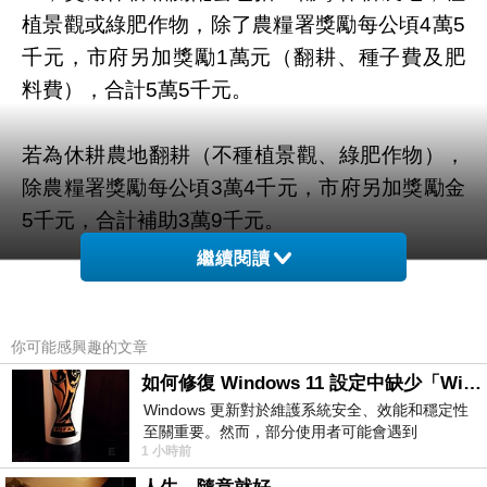
植景觀或綠肥作物，除了農糧署獎勵每公頃4萬5
千元，市府另加獎勵1萬元（翻耕、種子費及肥
料費），合計5萬5千元。
若為休耕農地翻耕（不種植景觀、綠肥作物），
除農糧署獎勵每公頃3萬4千元，市府另加獎勵金
5千元，合計補助3萬9千元。
繼續閱讀
另外，農業局對台中市符合第1期作種稻，第2期
作休耕（種植綠肥、景觀作物、翻耕）在案的田
你可能感興趣的文章
區，約有1949公頃，亦比照增加獎勵金。
如何修復 Windows 11 設定中缺少「Windows 更新」？
Windows 更新對於維護系統安全、效能和穩定性
Zoboo-純棉長袖圓領T恤-美式經典塗鴉哈雷工廠
至關重要。然而，部分使用者可能會遇到
1 小時前
Windows 11 設定應用程式中缺少「Windows 更
新」